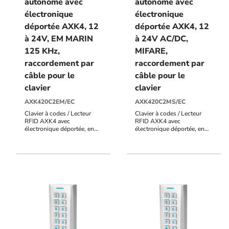
autonome avec
autonome avec
électronique
électronique
déportée AXK4, 12
déportée AXK4, 12
à 24V, EM MARIN
à 24V AC/DC,
125 KHz,
MIFARE,
raccordement par
raccordement par
câble pour le
câble pour le
clavier
clavier
AXK420C2EM/EC
AXK420C2MS/EC
Clavier à codes / Lecteur
Clavier à codes / Lecteur
RFID AXK4 avec
RFID AXK4 avec
électronique déportée, en
électronique déportée, en
métal, IP64, EM MARIN 125
métal, IP64, MIFARE 13,56
KHz, raccordement bornier à
MHz, bornier à vis, 12V à
vis, 12V à 24V AC/DC, 999
24V AC/DC, 999
utilisateurs, 2 contacts
utilisateurs, 2 contacts
inverseurs, voyants d'état,
inverseurs, voyants d'état,
buzzer, sortie alarme POTL
buzzer, sortie alarme POTL
(porte ouverte trop
(porte ouverte trop
longtemps), PF (porte
longtemps), PF (porte
forcée), UF (utilisation
forcée), UF (utilisation
frauduleuse), AP
frauduleuse), AP
(autoprotection du clavier)
(autoprotection du clavier)