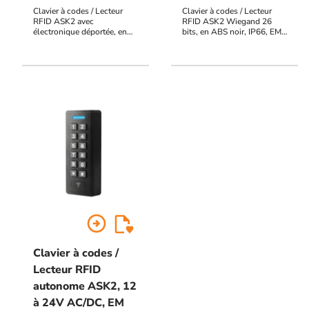
Clavier à codes / Lecteur
Clavier à codes / Lecteur
RFID ASK2 avec
RFID ASK2 Wiegand 26
électronique déportée, en
bits, en ABS noir, IP66, EM
ABS noir, IP64, EM MARIN
MARIN 125 KHz,
125 KHz, raccordement par
raccordement par câble de 2
câble de 2 m, 12V à 24V
m, 12 V à 24V DC, voyants
AC/DC, 999 utilisateurs, 2
d'état et buzzer pilotables
contacts inverseurs, voyants
d'état, buzzer, sortie alarme
POTL (porte ouverte trop
longtemps), PF (porte
forcée), UF (utilisation
frauduleuse), AP
(autoprotection du clavier)
arrow_circle_right
Clavier à codes /
Lecteur RFID
autonome ASK2, 12
à 24V AC/DC, EM