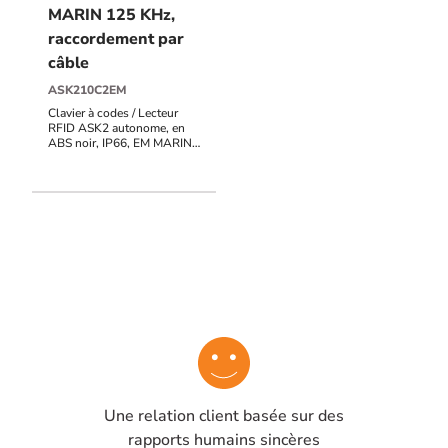
MARIN 125 KHz,
raccordement par
câble
ASK210C2EM
Clavier à codes / Lecteur
RFID ASK2 autonome, en
ABS noir, IP66, EM MARIN
125 KHz, raccordement par
câble de 2 mètres, 12 à 24V
AC/DC, 999 utilisateurs, 1
contact inverseur, voyants
d'état, buzzer, sortie alarme
POTL (porte ouverte trop
longtemps), PF (porte
forcée), UF (utilisation
frauduleuse), AP
(autoprotection du clavier)
Une relation client basée sur des
rapports humains sincères