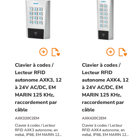
arrow_circle_right
arrow_circle_right
Clavier à codes /
Clavier à codes /
Lecteur RFID
Lecteur RFID
autonome AXK3, 12
autonome AXK4, 12
à 24V AC/DC, EM
à 24V AC/DC, EM
MARIN 125 KHz,
MARIN 125 KHz,
raccordement par
raccordement par
câble
câble
AXK320C2EM
AXK420C2EM
Clavier à codes / Lecteur
Clavier à codes / Lecteur
RFID AXK3 autonome, en
RFID AXK4 autonome, en
métal, IP66, EM MARIN 125
métal, IP66, EM MARIN 125