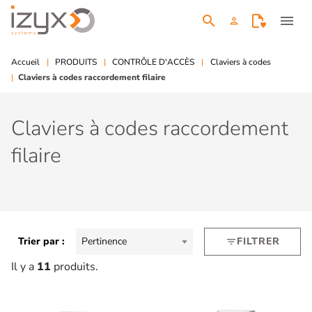
search
menu
person
Accueil
PRODUITS
CONTRÔLE D'ACCÈS
Claviers à codes
Claviers à codes raccordement filaire
Claviers à codes raccordement
filaire
Trier par :
Pertinence
FILTRER
filter_list
Il y a
11
produits.