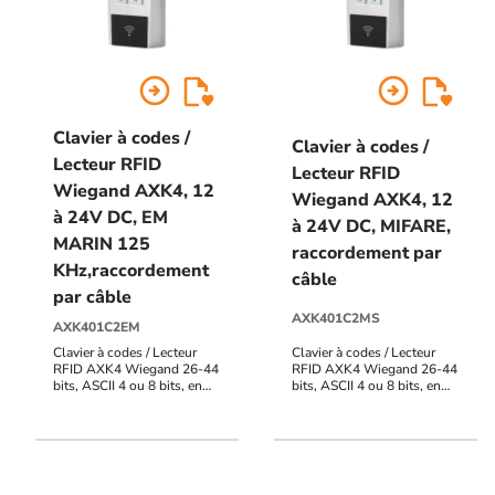
arrow_circle_right
arrow_circle_right
Clavier à codes /
Clavier à codes /
Lecteur RFID
Lecteur RFID
Wiegand AXK4, 12
Wiegand AXK4, 12
à 24V DC, EM
à 24V DC, MIFARE,
MARIN 125
raccordement par
KHz,raccordement
câble
par câble
AXK401C2MS
AXK401C2EM
Clavier à codes / Lecteur
Clavier à codes / Lecteur
RFID AXK4 Wiegand 26-44
RFID AXK4 Wiegand 26-44
bits, ASCII 4 ou 8 bits, en
bits, ASCII 4 ou 8 bits, en
métal, IP64, EM MARIN 125
métal, IP64, MIFARE
KHz, raccordement bornier à
(Classic, DESFire,
vis, 12V à 24V DC, voyants
Ultralight) 13,56 MHz,
et buzzer pilotables
raccordement bornier à vis,
12V à 24V DC, voyants et
buzzer pilotables