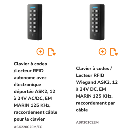
arrow_circle_right
arrow_circle_right
Clavier à codes
Clavier à codes /
/Lecteur RFID
Lecteur RFID
autonome avec
Wiegand ASK2, 12
électronique
à 24V DC, EM
déportée ASK2, 12
MARIN 125 KHz,
à 24V AC/DC, EM
raccordement par
MARIN 125 KHz,
câble
raccordement câble
pour le clavier
ASK201C2EM
ASK220C2EM/EC