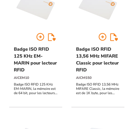
arrow_circle_right
arrow_circle_right
Badge ISO RFID
Badge ISO RFID
125 KHz EM-
13,56 MHz MIFARE
MARIN pour lecteur
Classic pour lecteur
RFID
RFID
AICEM10
AICMS50
Badge ISO RFID 125 KHz
Badge ISO RFID 13,56 MHz
EM-MARIN, la mémoire est
MIFARE Classic, la mémoire
de 64 bit, pour les lecteurs
est de 1K byte, pour les
RFID
lecteurs RFID