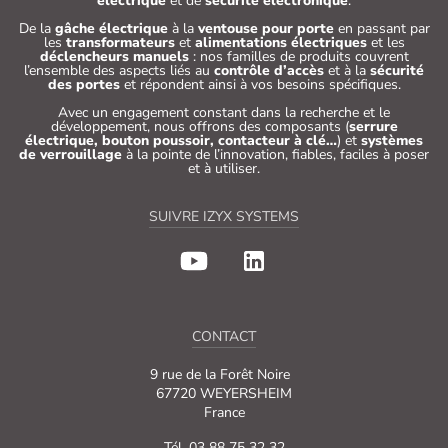
électrique
et de
sécurité électronique
.
De la
gâche électrique
à la
ventouse pour porte
en passant par
les
transformateurs
et
alimentations électriques
et les
déclencheurs manuels
: nos familles de produits couvrent
l’ensemble des aspects liés au
contrôle d’accès
et à la
sécurité
des portes
et répondent ainsi à vos besoins spécifiques.
Avec un engagement constant dans la recherche et le
développement, nous offrons des composants (
serrure
électrique, bouton poussoir, contacteur à clé…
) et
systèmes
de verrouillage
à la pointe de l’innovation, fiables, faciles à poser
et à utiliser.
SUIVRE IZYX SYSTEMS
CONTACT
9 rue de la Forêt Noire
67720 WEYERSHEIM
France
Tél. 03 88 75 32 32