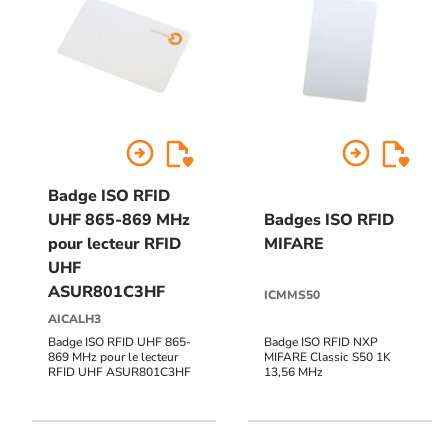
arrow_circle_right
arrow_circle_right
Badge ISO RFID
UHF 865-869 MHz
Badges ISO RFID
pour lecteur RFID
MIFARE
UHF
ASUR801C3HF
ICMMS50
AICALH3
Badge ISO RFID UHF 865-
Badge ISO RFID NXP
869 MHz pour le lecteur
MIFARE Classic S50 1K
RFID UHF ASUR801C3HF
13,56 MHz