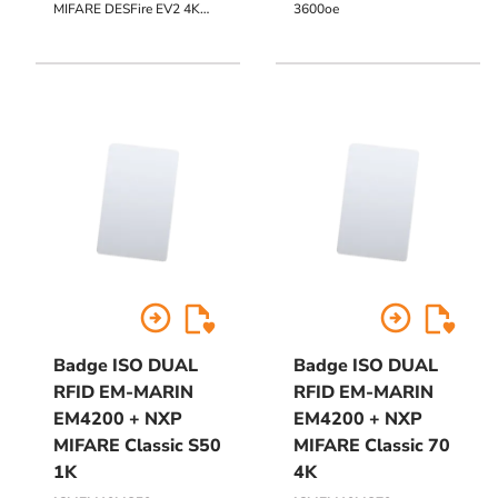
MIFARE DESFire EV2 4K
3600oe
13,56 MHz
arrow_circle_right
arrow_circle_right
Badge ISO DUAL
Badge ISO DUAL
RFID EM-MARIN
RFID EM-MARIN
EM4200 + NXP
EM4200 + NXP
MIFARE Classic S50
MIFARE Classic 70
1K
4K