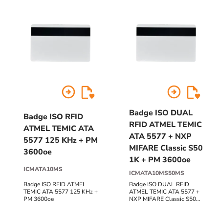
arrow_circle_right
arrow_circle_right
Badge ISO DUAL
Badge ISO RFID
RFID ATMEL TEMIC
ATMEL TEMIC ATA
ATA 5577 + NXP
5577 125 KHz + PM
MIFARE Classic S50
3600oe
1K + PM 3600oe
ICMATA10MS
ICMATA10MS50MS
Badge ISO RFID ATMEL
Badge ISO DUAL RFID
TEMIC ATA 5577 125 KHz +
ATMEL TEMIC ATA 5577 +
PM 3600oe
NXP MIFARE Classic S50
1K + PM 3600oe