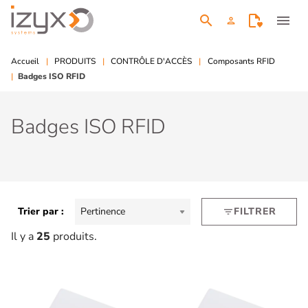
search
menu
person
Accueil
PRODUITS
CONTRÔLE D'ACCÈS
Composants RFID
Badges ISO RFID
Badges ISO RFID
Trier par :
Pertinence
FILTRER
filter_list
Il y a
25
produits.