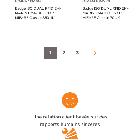
ICMEM10MS50
ICMEM10MS70
Badge ISO DUAL RFID EM-
Badge ISO DUAL RFID EM-
MARIN EM4200 + NXP
MARIN EM4200 + NXP
MIFARE Classic S50 1K
MIFARE Classic 70 4K
1
2
3
arrow_forward_ios
Une relation client basée sur des
rapports humains sincères