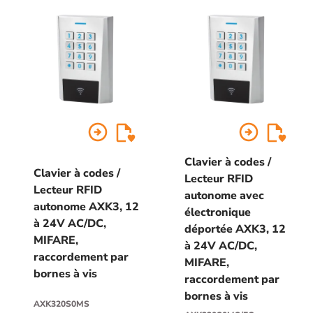
arrow_circle_right
arrow_circle_right
Clavier à codes /
Clavier à codes /
Lecteur RFID
Lecteur RFID
autonome avec
autonome AXK3, 12
électronique
à 24V AC/DC,
déportée AXK3, 12
MIFARE,
à 24V AC/DC,
raccordement par
MIFARE,
bornes à vis
raccordement par
bornes à vis
AXK320S0MS