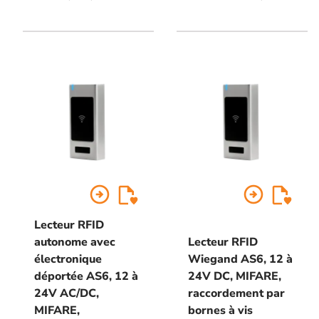
Classic 13,56 MHz,
raccordement bornier à vis,
raccordement bornier à vis,
12V à 24V DC, voyants
12V à 24V AC/DC, 999
d'état et buzzer pilotables
utilisateurs, 2 contacts
inverseurs, voyants d'état,
buzzer, sortie alarme POTL
(porte ouverte trop
longtemps), PF (porte
forcée), UF (utilisation
frauduleuse), AP
(autoprotection du clavier)
arrow_circle_right
arrow_circle_right
Lecteur RFID
autonome avec
Lecteur RFID
électronique
Wiegand AS6, 12 à
déportée AS6, 12 à
24V DC, MIFARE,
24V AC/DC,
raccordement par
MIFARE,
bornes à vis