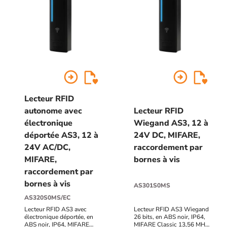
forcée), UF (utilisation
frauduleuse), AP
(autoprotection du clavier)
arrow_circle_right
arrow_circle_right
Lecteur RFID
autonome avec
Lecteur RFID
électronique
Wiegand AS3, 12 à
déportée AS3, 12 à
24V DC, MIFARE,
24V AC/DC,
raccordement par
MIFARE,
bornes à vis
raccordement par
bornes à vis
AS301S0MS
AS320S0MS/EC
Lecteur RFID AS3 avec
Lecteur RFID AS3 Wiegand
électronique déportée, en
26 bits, en ABS noir, IP64,
ABS noir, IP64, MIFARE
MIFARE Classic 13,56 MHz,