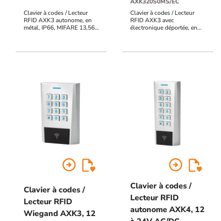
AXK320S0MS/EC
Clavier à codes / Lecteur
Clavier à codes / Lecteur
RFID AXK3 autonome, en
RFID AXK3 avec
métal, IP66, MIFARE 13,56
électronique déportée, en
MHz, raccordement bornier
métal, IP64, MIFARE 13,56
à vis, 12 V à 24V AC/DC,
MHz, bornier à vis, 12V à
999 utilisateurs, 2 contacts
24V AC/DC, 999
inverseurs, voyants d'état,
utilisateurs, 2 contacts
buzzer, sortie alarme POTL
inverseurs, voyants d'état,
(porte ouverte trop
buzzer, sortie alarme POTL
longtemps), PF (porte
(porte ouverte trop
forcée), UF (utilisation
longtemps), PF (porte
frauduleuse), AP
forcée), UF (utilisation
(autoprotection du clavier)
frauduleuse), AP
(autoprotection du clavier)
arrow_circle_right
arrow_circle_right
Clavier à codes /
Clavier à codes /
Lecteur RFID
Lecteur RFID
autonome AXK4, 12
Wiegand AXK3, 12