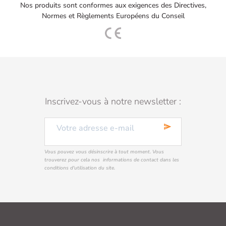
Nos produits sont conformes aux exigences des Directives,
Normes et Règlements Européens du Conseil
Inscrivez-vous à notre newsletter :
send
Vous pouvez vous désinscrire à tout moment. Vous
trouverez pour cela nos informations de contact dans les
conditions d'utilisation du site.