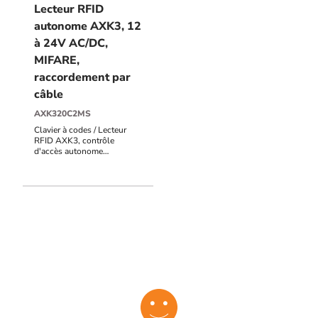
Lecteur RFID
autonome AXK3, 12
à 24V AC/DC,
MIFARE,
raccordement par
câble
AXK320C2MS
Clavier à codes / Lecteur
RFID AXK3, contrôle
d'accès autonome
autonome, en métal, IP66,
MIFARE 13,56 MHz,
raccordement par câble de 2
m, 12 V à 24V AC/DC, 999
utilisateurs, 2 contacts
inverseurs, voyants d'état,
buzzer, sortie alarme POTL
(porte ouverte trop
longtemps), PF (porte
forcée), UF (utilisation
frauduleuse), AP
(autoprotection du clavier)