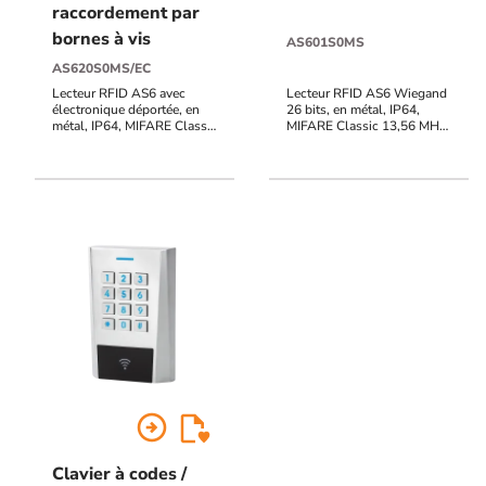
raccordement par
bornes à vis
AS601S0MS
AS620S0MS/EC
Lecteur RFID AS6 avec
Lecteur RFID AS6 Wiegand
électronique déportée, en
26 bits, en métal, IP64,
métal, IP64, MIFARE Classic
MIFARE Classic 13,56 MHz,
13,56 MHz, raccordement
raccordement bornier à vis,
bornier à vis, 12V à 24V
12V à 24V DC, voyants
AC/DC, 999 utilisateurs, 2
d'état et buzzer pilotables
contacts inverseurs, voyants
d'état, buzzer, sortie alarme
POTL (porte ouverte trop
longtemps), PF (porte
forcée), UF (utilisation
frauduleuse), AP
(autoprotection du clavier)
arrow_circle_right
Clavier à codes /