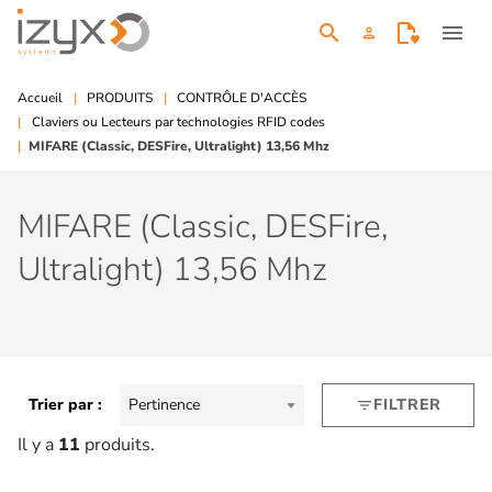
search
menu
person
Accueil
PRODUITS
CONTRÔLE D'ACCÈS
Claviers ou Lecteurs par technologies RFID codes
MIFARE (Classic, DESFire, Ultralight) 13,56 Mhz
MIFARE (Classic, DESFire,
Ultralight) 13,56 Mhz
Trier par :
Pertinence
FILTRER
filter_list
Il y a
11
produits.