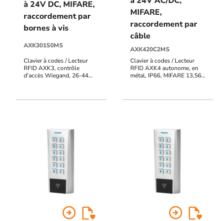
à 24V AC/DC,
à 24V DC, MIFARE,
MIFARE,
raccordement par
raccordement par
bornes à vis
câble
AXK301S0MS
AXK420C2MS
Clavier à codes / Lecteur
Clavier à codes / Lecteur
RFID AXK3, contrôle
RFID AXK4 autonome, en
d'accès Wiegand, 26-44
métal, IP66, MIFARE 13,56
bits, ASCII 4 ou 8 bits, en
MHz, raccordement par
métal, IP64, MIFARE
câble de 2 m, 12 V à 24V
(Classic, DESFire,
AC/DC, 999 utilisateurs, 2
Ultralight) 13,56 MHz,
contacts inverseurs, voyants
raccordement bornier à vis,
d'état, buzzer, sortie alarme
12V à 24V DC, voyants et
POTL (porte ouverte trop
buzzer pilotables
longtemps), PF (porte
forcée), UF (utilisation
frauduleuse), AP
(autoprotection du clavier)
arrow_circle_right
arrow_circle_right