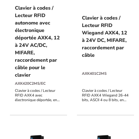
Clavier à codes /
Lecteur RFID
Clavier à codes /
autonome avec
Lecteur RFID
électronique
Wiegand AXK4, 12
déportée AXK4, 12
à 24V DC, MIFARE,
à 24V AC/DC,
raccordement par
MIFARE,
câble
raccordement par
câble pour le
AXK401C2MS
clavier
AXK420C2MS/EC
Clavier à codes / Lecteur
Clavier à codes / Lecteur
RFID AXK4 avec
RFID AXK4 Wiegand 26-44
électronique déportée, en
bits, ASCII 4 ou 8 bits, en
métal, IP64, MIFARE 13,56
métal, IP64, MIFARE
MHz, bornier à vis, 12V à
(Classic, DESFire,
24V AC/DC, 999
Ultralight) 13,56 MHz,
utilisateurs, 2 contacts
raccordement bornier à vis,
inverseurs, voyants d'état,
12V à 24V DC, voyants et
buzzer, sortie alarme POTL
buzzer pilotables
(porte ouverte trop
longtemps), PF (porte