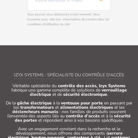
Vous pouvez vous désinscrire à tout moment. Vous
trouverez pour cela nos informations de contact dans les
conditions d'utilisation du site.
IZYX SYSTEMS : SPÉCIALISTE DU CONTRÔLE D'ACCÈS
Véritable spécialiste du
contrôle des accès, Izyx Systems
fabrique une gamme complète de solutions de
verrouillage
électrique
et de
sécurité électronique
.
De la
gâche électrique
à la
ventouse pour porte
en passant par
les
transformateurs
et
alimentations électriques
et les
déclencheurs manuels
: nos familles de produits couvrent
l’ensemble des aspects liés au
contrôle d’accès
et à la
sécurité
des portes
et répondent ainsi à vos besoins spécifiques.
Avec un engagement constant dans la recherche et le
développement, nous offrons des composants (
serrure
électrique, bouton poussoir, contacteur à clé…
) et
systèmes