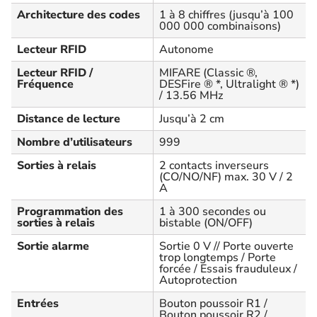
Architecture des codes
1 à 8 chiffres (jusqu’à 100
000 000 combinaisons)
Lecteur RFID
Autonome
Lecteur RFID /
MIFARE (Classic ®,
Fréquence
DESFire ® *, Ultralight ® *)
/ 13.56 MHz
Distance de lecture
Jusqu’à 2 cm
Nombre d’utilisateurs
999
Sorties à relais
2 contacts inverseurs
(CO/NO/NF) max. 30 V / 2
A
Programmation des
1 à 300 secondes ou
sorties à relais
bistable (ON/OFF)
Sortie alarme
Sortie 0 V // Porte ouverte
trop longtemps / Porte
forcée / Essais frauduleux /
Autoprotection
Entrées
Bouton poussoir R1 /
Bouton poussoir R2 /