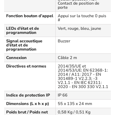
Contact de position de
porte
Fonction bouton d’appel
Appui sur la touche 0 puis
#
LEDs d’état et de
Vert, rouge, bleu, jaune
programmation
Signal accoustique
Buzzer
d’état et de
programmation
Connexion
Câble 2 m
Directives et normes
2014/35/UE et
2014/53/UE: EN 62368-1:
2014 / A11: 2017 - EN
301489-1 V2.2.3; -3
V2.1.1 - EN IEC 62311:
2020 - EN 300 330 V2.1.1
Indice de protection IP
IP 66
Dimensions (L x h x p)
55 x 135 x 24 mm
Poids brut / Poids net
0,58 Kg / 0,51 Kg