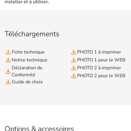
installer et à utiliser.
Téléchargements
file_download
file_download
Fiche technique
PHOTO 1 à imprimer
file_download
file_download
Notice technique
PHOTO 1 pour le WEB
file_download
Déclaration de
PHOTO 2 à imprimer
file_download
Conformité
file_download
PHOTO 2 pour le WEB
file_download
Guide de choix
Options & accessoires