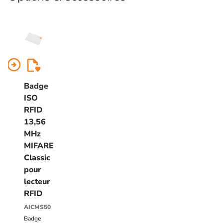
arrow_circle_right
Badge
ISO
RFID
13,56
MHz
MIFARE
Classic
pour
lecteur
RFID
AICMS50
Badge