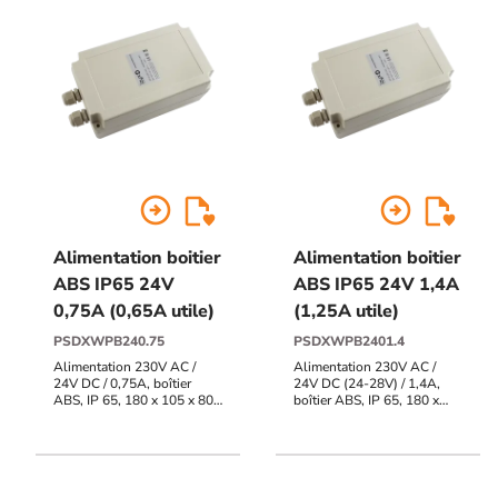
arrow_circle_right
arrow_circle_right
Alimentation boitier
Alimentation boitier
ABS IP65 24V
ABS IP65 24V 1,4A
0,75A (0,65A utile)
(1,25A utile)
PSDXWPB240.75
PSDXWPB2401.4
Alimentation 230V AC /
Alimentation 230V AC /
24V DC / 0,75A, boîtier
24V DC (24-28V) / 1,4A,
ABS, IP 65, 180 x 105 x 80
boîtier ABS, IP 65, 180 x
mm
105 x 80/85 mm