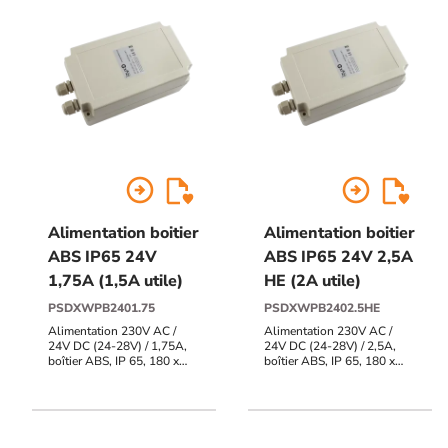
arrow_circle_right
arrow_circle_right
Alimentation boitier
Alimentation boitier
ABS IP65 24V
ABS IP65 24V 2,5A
1,75A (1,5A utile)
HE (2A utile)
PSDXWPB2401.75
PSDXWPB2402.5HE
Alimentation 230V AC /
Alimentation 230V AC /
24V DC (24-28V) / 1,75A,
24V DC (24-28V) / 2,5A,
boîtier ABS, IP 65, 180 x
boîtier ABS, IP 65, 180 x
105 x 80/85 mm
105 x 80/85 mm