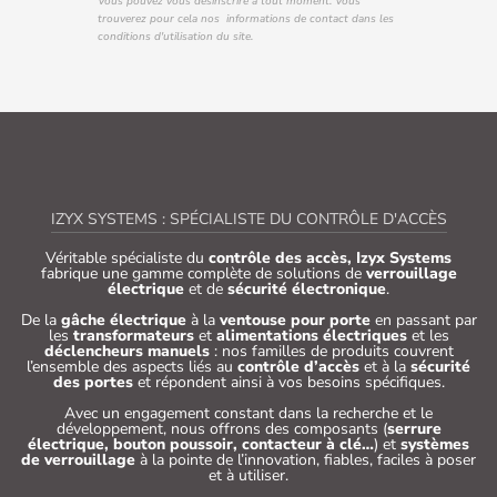
Vous pouvez vous désinscrire à tout moment. Vous
trouverez pour cela nos informations de contact dans les
conditions d'utilisation du site.
IZYX SYSTEMS : SPÉCIALISTE DU CONTRÔLE D'ACCÈS
Véritable spécialiste du
contrôle des accès, Izyx Systems
fabrique une gamme complète de solutions de
verrouillage
électrique
et de
sécurité électronique
.
De la
gâche électrique
à la
ventouse pour porte
en passant par
les
transformateurs
et
alimentations électriques
et les
déclencheurs manuels
: nos familles de produits couvrent
l’ensemble des aspects liés au
contrôle d’accès
et à la
sécurité
des portes
et répondent ainsi à vos besoins spécifiques.
Avec un engagement constant dans la recherche et le
développement, nous offrons des composants (
serrure
électrique, bouton poussoir, contacteur à clé…
) et
systèmes
de verrouillage
à la pointe de l’innovation, fiables, faciles à poser
et à utiliser.