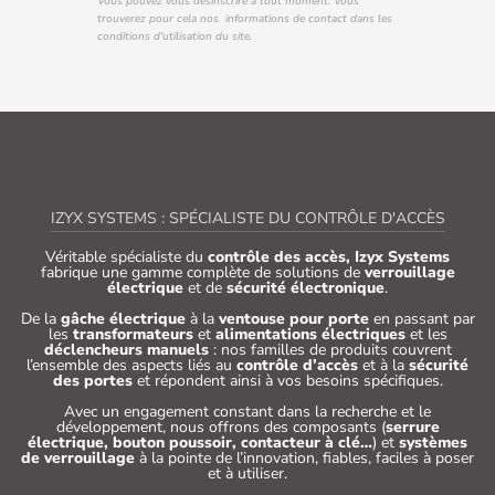
Vous pouvez vous désinscrire à tout moment. Vous
trouverez pour cela nos informations de contact dans les
conditions d'utilisation du site.
IZYX SYSTEMS : SPÉCIALISTE DU CONTRÔLE D'ACCÈS
Véritable spécialiste du
contrôle des accès, Izyx Systems
fabrique une gamme complète de solutions de
verrouillage
électrique
et de
sécurité électronique
.
De la
gâche électrique
à la
ventouse pour porte
en passant par
les
transformateurs
et
alimentations électriques
et les
déclencheurs manuels
: nos familles de produits couvrent
l’ensemble des aspects liés au
contrôle d’accès
et à la
sécurité
des portes
et répondent ainsi à vos besoins spécifiques.
Avec un engagement constant dans la recherche et le
développement, nous offrons des composants (
serrure
électrique, bouton poussoir, contacteur à clé…
) et
systèmes
de verrouillage
à la pointe de l’innovation, fiables, faciles à poser
et à utiliser.