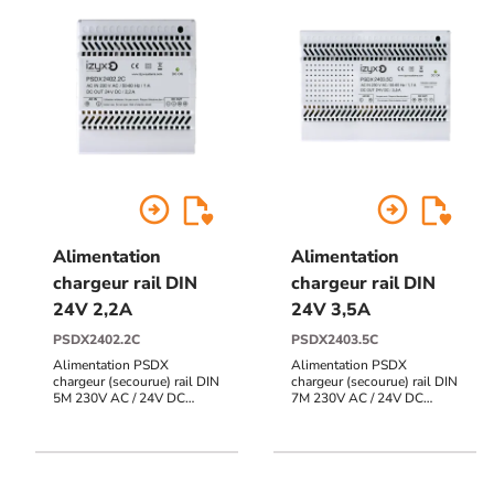
arrow_circle_right
arrow_circle_right
Alimentation
Alimentation
chargeur rail DIN
chargeur rail DIN
24V 2,2A
24V 3,5A
PSDX2402.2C
PSDX2403.5C
Alimentation PSDX
Alimentation PSDX
chargeur (secourue) rail DIN
chargeur (secourue) rail DIN
5M 230V AC / 24V DC
7M 230V AC / 24V DC
(27,6V) / 2,2A, triple
(27,6V) / 3,5A, triple
protection en sortie (court-
protection en sortie (court-
circuit / surcharge /
circuit / surcharge /
surtension)
surtension)