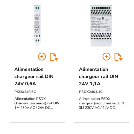
arrow_circle_right
arrow_circle_right
Alimentation
Alimentation
chargeur rail DIN
chargeur rail DIN
24V 0,6A
24V 1,1A
PSDX240.6C
PSDX2401.1C
Alimentation PSDX
Alimentation PSDX
chargeur (secourue) rail DIN
chargeur (secourue) rail DIN
1M 230V AC / 24V DC
3M 230V AC / 24V DC
(27,6V) / 0,6A, triple
(27,6V) / 1,1A, triple
protection en sortie (court-
protection en sortie (court-
circuit / surcharge /
circuit / surcharge /
surtension)
surtension)