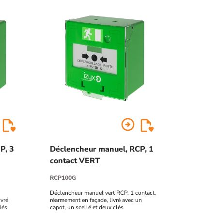
arrow_circle_right
P, 3
Déclencheur manuel, RCP, 1
contact VERT
RCP100G
Déclencheur manuel vert RCP, 1 contact,
ivré
réarmement en façade, livré avec un
lés
capot, un scellé et deux clés