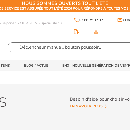
NOUS SOMMES OUVERTS TOUT L'ÉTÉ
DE SERVICE EST ASSURÉE TOUT L'ÉTÉ 2026 POUR RÉPONDRE À TOUTES VO
phone
email
03 88 75 32 32
CON
touse porte : IZYX SYSTEMS, spécialiste du
person
STEMS
BLOG / ACTUS
EH3 - NOUVELLE GÉNÉRATION DE VEN
S
Besoin d'aide pour choisir v
EN SAVOIR PLUS
arrow_forward