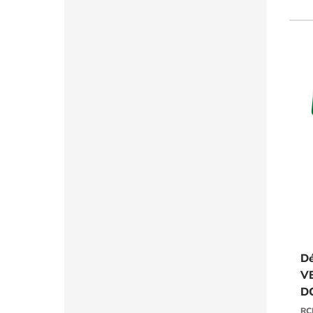
pil
ext
deu
Dé
VE
DC
RC