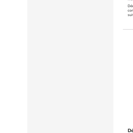
Déc
con
sui
réa
pil
ext
deu
Dé