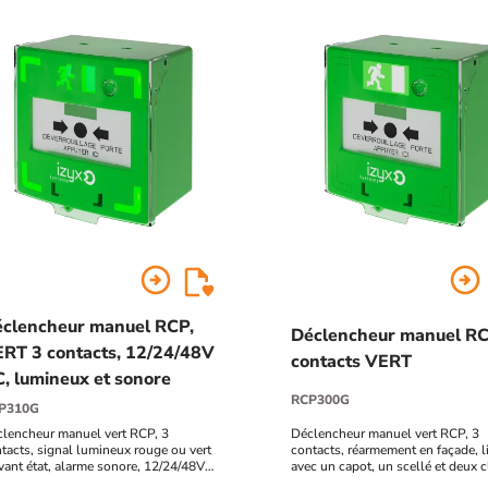
arrow_circle_right
arrow_circle_right
clencheur manuel RCP,
Déclencheur manuel RC
RT 3 contacts, 12/24/48V
contacts VERT
, lumineux et sonore
RCP300G
P310G
lencheur manuel vert RCP, 3
Déclencheur manuel vert RCP, 3
tacts, signal lumineux rouge ou vert
contacts, réarmement en façade, l
vant état, alarme sonore, 12/24/48V
avec un capot, un scellé et deux c
 réarmement en façade, possibilité de