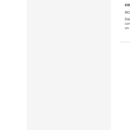
c
RC
Déc
con
un 