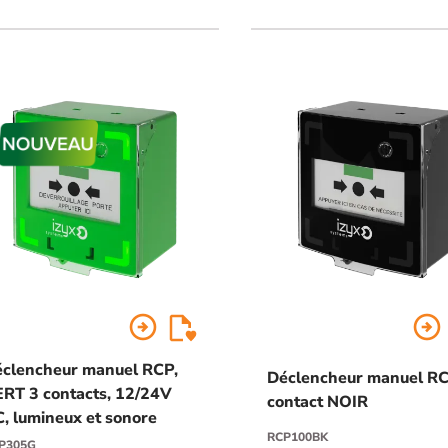
oter le buzzer par une commande
erne, livré avec un capot, un scellé et
x clés
arrow_circle_right
arrow_circle_right
clencheur manuel RCP,
Déclencheur manuel RC
RT 3 contacts, 12/24V
contact NOIR
, lumineux et sonore
RCP100BK
P305G