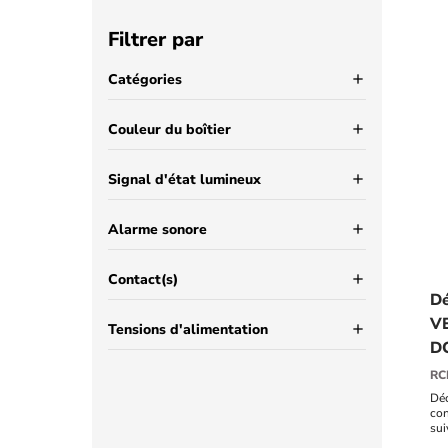
Filtrer par
Catégories
add
Couleur du boîtier
add
Signal d'état lumineux
add
Alarme sonore
add
Contact(s)
add
Dé
VE
Tensions d'alimentation
add
DC
RC
Déc
con
sui
DC,