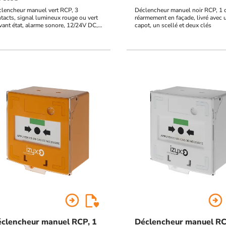
lencheur manuel vert RCP, 3
Déclencheur manuel noir RCP, 1 c
tacts, signal lumineux rouge ou vert
réarmement en façade, livré avec 
vant état, alarme sonore, 12/24V DC,
capot, un scellé et deux clés
rmement en façade, possibilité de
oter le buzzer par une commande
erne, livré avec un capot, un scellé et
x clés
arrow_circle_right
arrow_circle_right
clencheur manuel RCP, 1
Déclencheur manuel RC