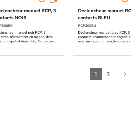
clencheur manuel RCP, 3
Déclencheur manuel RC
ntacts NOIR
contacts BLEU
P300BK
RCP300BU
lencheur manuel noir RCP, 3
Déclencheur manuel bleu RCP, 3
tacts, réarmement en façade, livré
contacts, réarmement en façade, l
c un capot et deux clés. Notre gamme
avec un capot, un scellé et deux c
 a un indice de protection de IP42.
 ne sont pas prévus pour une
lisation en extérieur.
1
2
arrow_forward_ios