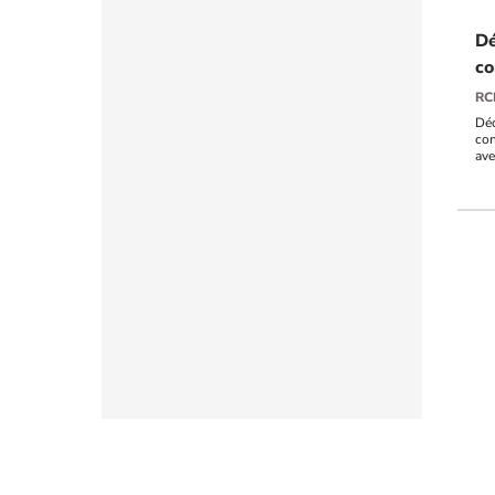
Dé
co
RC
Déc
con
ave
RCP
Ils
uti