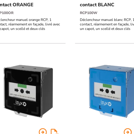
ontact ORANGE
contact BLANC
P100OR
RCP100W
lencheur manuel orange RCP, 1
Déclencheur manuel blanc RCP, 
tact, réarmement en façade, livré avec
contact, réarmement en façade, li
capot, un scellé et deux clés
un capot, un scellé et deux clés
arrow_circle_right
arrow_circle_right