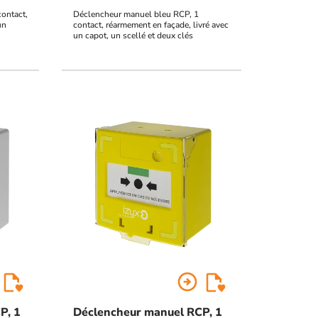
ontact,
Déclencheur manuel bleu RCP, 1
un
contact, réarmement en façade, livré avec
un capot, un scellé et deux clés
arrow_circle_right
P, 1
Déclencheur manuel RCP, 1