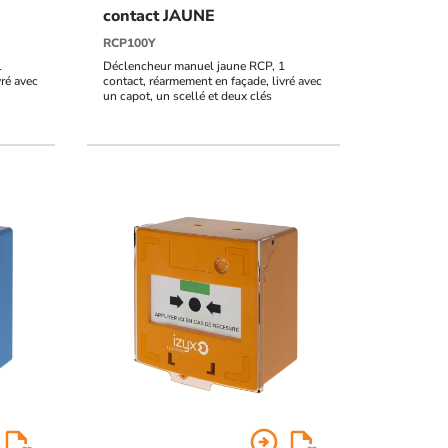
contact JAUNE
RCP100Y
1
Déclencheur manuel jaune RCP, 1
vré avec
contact, réarmement en façade, livré avec
un capot, un scellé et deux clés
arrow_circle_right