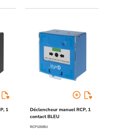
arrow_circle_right
P, 1
Déclencheur manuel RCP, 1
contact BLEU
RCP100BU