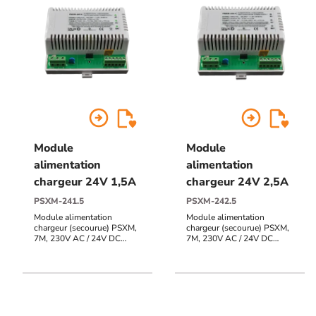
arrow_circle_right
arrow_circle_right
Module
Module
alimentation
alimentation
chargeur 24V 1,5A
chargeur 24V 2,5A
PSXM-241.5
PSXM-242.5
Module alimentation
Module alimentation
chargeur (secourue) PSXM,
chargeur (secourue) PSXM,
7M, 230V AC / 24V DC
7M, 230V AC / 24V DC
(27,6V) / 1,5A, voyant d'état
(27,6V) / 2,5A, voyant d'état
face avant
face avant