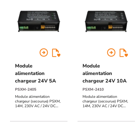
arrow_circle_right
arrow_circle_right
Module
Module
alimentation
alimentation
chargeur 24V 5A
chargeur 24V 10A
PSXM-2405
PSXM-2410
Module alimentation
Module alimentation
chargeur (secourue) PSXM,
chargeur (secourue) PSXM,
14M, 230V AC / 24V DC
14M, 230V AC / 24V DC
(27,6V) / 5A, voyant d'état
(27,6V) / 10A, voyant d'état
face avant
face avant