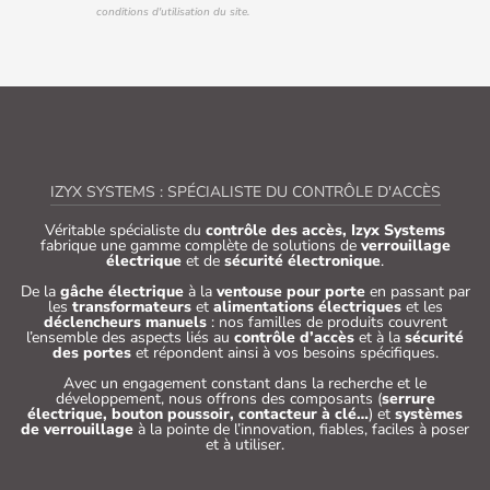
conditions d'utilisation du site.
IZYX SYSTEMS : SPÉCIALISTE DU CONTRÔLE D'ACCÈS
Véritable spécialiste du
contrôle des accès, Izyx Systems
fabrique une gamme complète de solutions de
verrouillage
électrique
et de
sécurité électronique
.
De la
gâche électrique
à la
ventouse pour porte
en passant par
les
transformateurs
et
alimentations électriques
et les
déclencheurs manuels
: nos familles de produits couvrent
l’ensemble des aspects liés au
contrôle d’accès
et à la
sécurité
des portes
et répondent ainsi à vos besoins spécifiques.
Avec un engagement constant dans la recherche et le
développement, nous offrons des composants (
serrure
électrique, bouton poussoir, contacteur à clé…
) et
systèmes
de verrouillage
à la pointe de l’innovation, fiables, faciles à poser
et à utiliser.