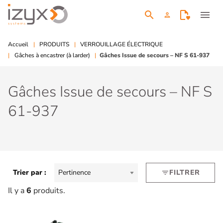
search
menu
person
Accueil
PRODUITS
VERROUILLAGE ÉLECTRIQUE
Gâches à encastrer (à larder)
Gâches Issue de secours – NF S 61-937
Gâches Issue de secours – NF S
61-937
Trier par :
Pertinence
FILTRER
filter_list
Il y a
6
produits.