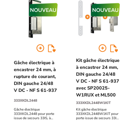
arrow_circle_right
arrow_circle_right
Kit gâche électrique
Gâche électrique à
à encastrer 24 mm,
encastrer 24 mm, à
DIN gauche 24/48
rupture de courant,
V DC - NF S 61-937
DIN gauche 24/48
avec SP20025-
V DC - NF S 61-937
W1RUX et ML500
333XKDL2448
333XKDL2448W1KIT
Gâche électrique
Kit gâche électrique
333XKDL2448 pour porte
333XKDL2448W1KIT pour
issue de secours 33IS, à
porte issue de secours 33IS,
encastrer (vertical ou
à encastrer (vertical ou
horizontal) 24 mm, DIN
horizontal) 24 mm, DIN