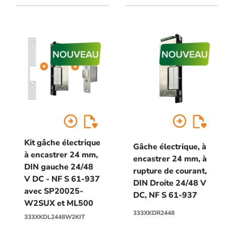
Gauche, 6000N, à rupture
Gauche, 6000N, à rupture
de courant, double contact
de courant, double contact
de signalisation intégré,
de signalisation intégré,
précharge maximale 2000N,
précharge maximale 2000N,
24/48 V DC, NF S 61-937
24/48 V DC, NF S 61-937,
avec SP20025-W1RUX et
ML500
arrow_circle_right
arrow_circle_right
Kit gâche électrique
Gâche électrique, à
à encastrer 24 mm,
encastrer 24 mm, à
DIN gauche 24/48
rupture de courant,
V DC - NF S 61-937
DIN Droite 24/48 V
avec SP20025-
DC, NF S 61-937
W2SUX et ML500
333XKDR2448
333XKDL2448W2KIT