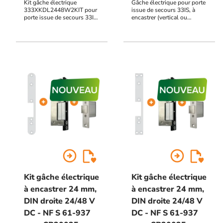
Kit gâche électrique
Gâche électrique pour porte
333XKDL2448W2KIT pour
issue de secours 33IS, à
porte issue de secours 33IS,
encastrer (vertical ou
à encastrer (vertical ou
horizontal) 24 mm, DIN
horizontal) 24 mm, DIN
Droite, 6000N, à rupture de
Gauche, 6000N, à rupture
courant, double contact de
de courant, double contact
signalisation intégré,
de signalisation intégré,
précharge maximale 2000N,
précharge maximale 2000N,
24/48 V DC, NF S 61-937
24/48 V DC, NF S 61-937,
avec SP20025 -W2SUX et
ML500
arrow_circle_right
arrow_circle_right
Kit gâche électrique
Kit gâche électrique
à encastrer 24 mm,
à encastrer 24 mm,
DIN droite 24/48 V
DIN droite 24/48 V
DC - NF S 61-937
DC - NF S 61-937