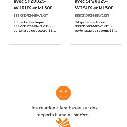
avec SP20025-
avec SP20025-
W1RUX et ML500
W2SUX et ML500
333XKDR2448W1KIT
333XKDR2448W2KIT
Kit gâche électrique
Kit gâche électrique
333XKDR2448W1KIT pour
333XKDR2448W2KIT pour
porte issue de secours 33IS,
porte issue de secours 33IS,
à encastrer (vertical ou
à encastrer (vertical ou
horizontal) 24 mm, DIN
horizontal) 24 mm, DIN
Droite, 6000N, à rupture de
Droite, 6000N, à rupture de
courant, double contact de
courant, double contact de
signalisation intégré,
signalisation intégré,
précharge maximale 2000N,
précharge maximale 2000N,
24/48 V DC, NF S 61-937,
24/48 V DC, NF S 61-937,
avec SP20025-W1RUX et
avec SP20025 -W2SUX et
ML500
ML500
Une relation client basée sur des
rapports humains sincères