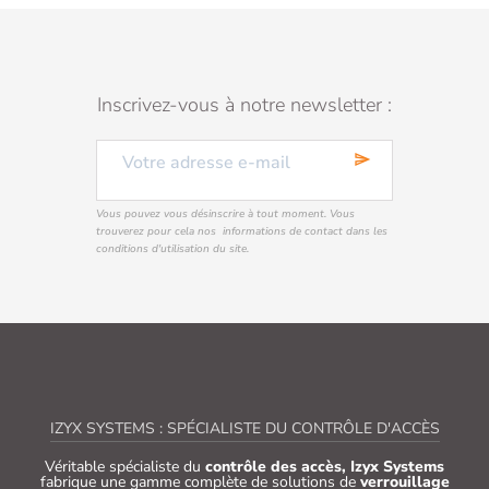
Inscrivez-vous à notre newsletter :
send
Vous pouvez vous désinscrire à tout moment. Vous
trouverez pour cela nos informations de contact dans les
conditions d'utilisation du site.
IZYX SYSTEMS : SPÉCIALISTE DU CONTRÔLE D'ACCÈS
Véritable spécialiste du
contrôle des accès, Izyx Systems
fabrique une gamme complète de solutions de
verrouillage