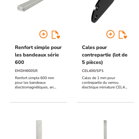
arrow_circle_right
arrow_circle_right
Renfort simple pour
Cales pour
les bandeaux série
contrepartie (lot de
600
5 pièces)
EMDH600SR
CEL400/SP1
Renfort simple 600 mm
Cales de 1 mm pour
pour les bandeaux
contrepartie du verrou
électromagnétiques, en
électrique miniature CEL400
aluminium anodisé naturel
- Lot de 5 pièces