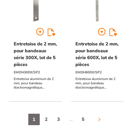
arrow_circle_right
arrow_circle_right
Entretoise de 2 mm,
Entretoise de 2 mm,
pour bandeaux
pour bandeaux
série 300X, lot de 5
série 600X, lot de 5
pièces
pièces
EMDH300X/SP2
EMDH600X/SP2
Entretoise aluminium de 2
Entretoise aluminium de 2
mm, pour bandeau
mm, pour bandeau
électromagnétique
électromagnétique
EMDH300X, lot de 5 pièces
EMDH600X, lot de 5 pièces
1
2
3
…
5
arrow_forward_ios