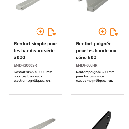
arrow_circle_right
arrow_circle_right
Renfort simple pour
Renfort poignée
les bandeaux série
pour les bandeaux
3000
série 600
EMDH3000SR
EMDH600HR
Renfort simple 3000 mm
Renfort poignée 600 mm
pour les bandeaux
pour les bandeaux
électromagnétiques, en
électromagnétiques, en
aluminium anodisé naturel
aluminium anodisé naturel