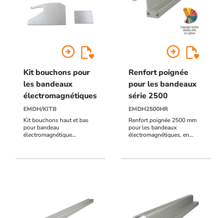
arrow_circle_right
arrow_circle_right
Kit bouchons pour
Renfort poignée
les bandeaux
pour les bandeaux
électromagnétiques
série 2500
EMDH/KITB
EMDH2500HR
Kit bouchons haut et bas
Renfort poignée 2500 mm
pour bandeau
pour les bandeaux
électromagnétique
électromagnétiques, en
EMDH400C -600C -2500C
aluminium anodisé naturel
-3000C