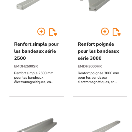
arrow_circle_right
arrow_circle_right
Renfort simple pour
Renfort poignée
les bandeaux série
pour les bandeaux
2500
série 3000
EMDH2500SR
EMDH3000HR
Renfort simple 2500 mm
Renfort poignée 3000 mm
pour les bandeaux
pour les bandeaux
électromagnétiques, en
électromagnétiques, en
aluminium anodisé naturel
aluminium anodisé naturel