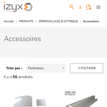
search
menu
person
Accueil
PRODUITS
VERROUILLAGE ÉLECTRIQUE
Accessoires
Accessoires
Trier par :
Pertinence
FILTRER
filter_list
Il y a
56
produits.