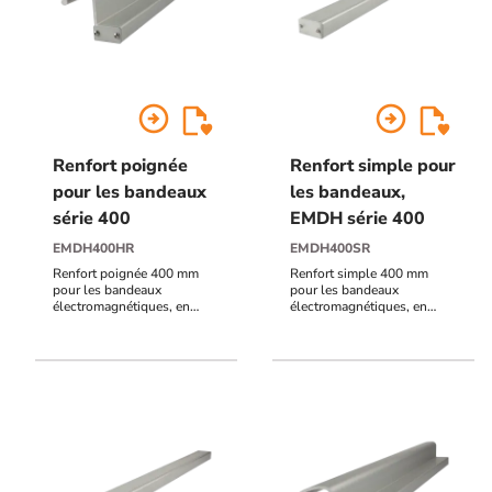
arrow_circle_right
arrow_circle_right
Renfort poignée
Renfort simple pour
pour les bandeaux
les bandeaux,
série 400
EMDH série 400
EMDH400HR
EMDH400SR
Renfort poignée 400 mm
Renfort simple 400 mm
pour les bandeaux
pour les bandeaux
électromagnétiques, en
électromagnétiques, en
aluminium anodisé naturel
aluminium anodisé naturel