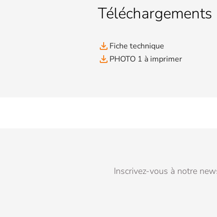
Téléchargements
file_download
Fiche technique
file_download
PHOTO 1 à imprimer
Inscrivez-vous à notre news