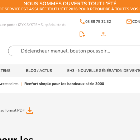
NOUS SOMMES OUVERTS TOUT L'ÉTÉ
DE SERVICE EST ASSURÉE TOUT L'ÉTÉ 2026 POUR RÉPONDRE À TOUTES VO
phone
email
03 88 75 32 32
CON
touse porte : IZYX SYSTEMS, spécialiste du
person
STEMS
BLOG / ACTUS
EH3 - NOUVELLE GÉNÉRATION DE VEN
ccessoires
Renfort simple pour les bandeaux série 3000
file_download
 au format PDF
our les