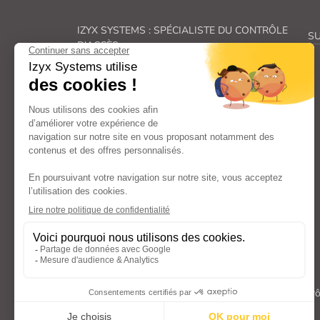
IZYX SYSTEMS : SPÉCIALISTE DU CONTRÔLE
SU
D'ACCÈS
Véritable spécialiste du
contrôle des accès, Izyx
Systems
fabrique une gamme complète de
solutions de
verrouillage électrique
et de
sécurité électronique
.
De la
gâche électrique
à la
ventouse pour porte
en passant par les
transformateurs
et
alimentations électriques
et les
déclencheurs
manuels
: nos familles de produits couvrent
l’ensemble des aspects liés au
contrôle d’accès
et
à la
sécurité des portes
et répondent ainsi à vos
besoins spécifiques.
Avec un engagement constant dans la recherche et
le développement, nous offrons des composants
(
serrure électrique, bouton poussoir, contacteur
à clé…
) et
systèmes de verrouillage
à la pointe
de l’innovation, fiables, faciles à poser et à utiliser.
Tous droits réservés Izyx Systems ©
|
Contrô