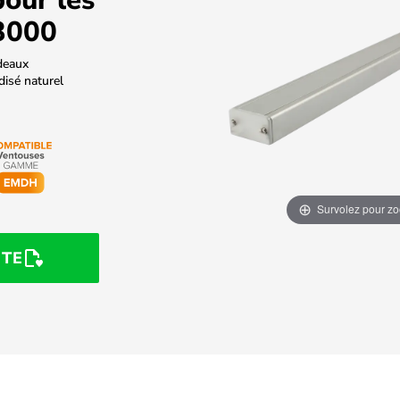
3000
deaux
isé naturel
Survolez pour z
STE