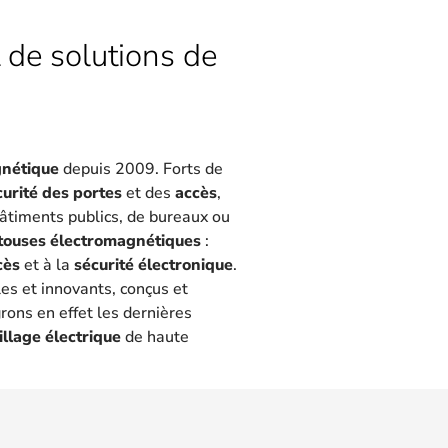
 de solutions de
gnétique
depuis 2009. Forts de
curité des portes
et des
accès
,
 bâtiments publics, de bureaux ou
touses électromagnétiques
:
cès
et à la
sécurité électronique
.
les et innovants, conçus et
rons en effet les dernières
illage électrique
de haute