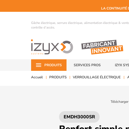
LA CONTINUITÉ 
Gâche électrique, serrure électrique, alimentation électrique & ven
contrôle d’accès.
PRODUITS
SERVICES PROS
IZYX SY
Accueil
PRODUITS
VERROUILLAGE ÉLECTRIQUE
A
Télécharger
EMDH3000SR
Renfort simple p