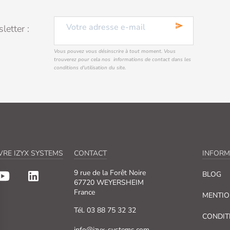
send
letter :
Vous pouvez vous désinscrire à tout moment. Vous
trouverez pour cela nos informations de contact dans les
conditions d'utilisation du site.
VRE IZYX SYSTEMS
CONTACT
INFORM
9 rue de la Forêt Noire
BLOG
67720 WEYERSHEIM
France
MENTIO
Tél. 03 88 75 32 32
CONDIT
info@izyx-systems.com