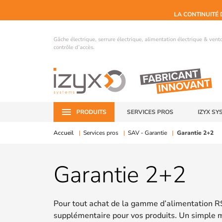
LA CONTINUITÉ 
Gâche électrique, serrure électrique, alimentation électrique & ven
contrôle d’accès.
PRODUITS
SERVICES PROS
IZYX SY
Accueil
Services pros
SAV - Garantie
Garantie 2+2
Garantie 2+2
Pour tout achat de la gamme d’alimentation RS
supplémentaire pour vos produits. Un simple ma