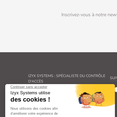
Inscrivez-vous à notre news
IZYX SYSTEMS : SPÉCIALISTE DU CONTRÔLE
SUI
D'ACCÈS
Véritable spécialiste du
contrôle des accès, Izyx
Systems
fabrique une gamme complète de
solutions de
verrouillage électrique
et de
sécurité électronique
.
De la
gâche électrique
à la
ventouse pour
porte
en passant par les
transformateurs
et
alimentations électriques
et les
déclencheurs