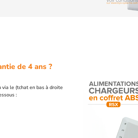
ntie de 4 ans ?
ia le (tchat en bas à droite
essous :