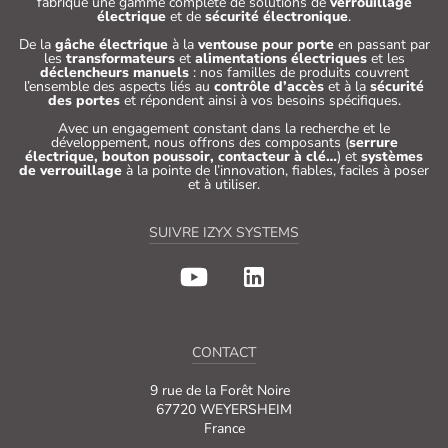
fabrique une gamme complète de solutions de
verrouillage
électrique
et de
sécurité électronique
.
De la
gâche électrique
à la
ventouse pour porte
en passant par
les
transformateurs
et
alimentations électriques
et les
déclencheurs manuels
: nos familles de produits couvrent
l’ensemble des aspects liés au
contrôle d’accès
et à la
sécurité
des portes
et répondent ainsi à vos besoins spécifiques.
Avec un engagement constant dans la recherche et le
développement, nous offrons des composants (
serrure
électrique, bouton poussoir, contacteur à clé…
) et
systèmes
de verrouillage
à la pointe de l’innovation, fiables, faciles à poser
et à utiliser.
SUIVRE IZYX SYSTEMS
CONTACT
9 rue de la Forêt Noire
67720 WEYERSHEIM
France