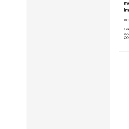
mo
im
KC
Con
app
CO
imp