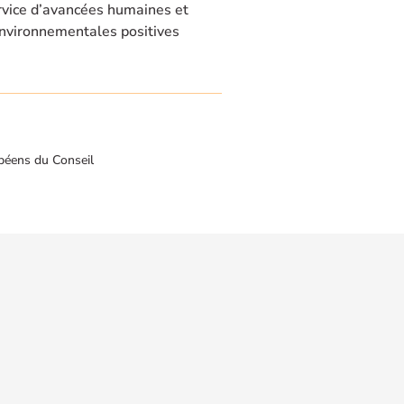
rvice d’avancées humaines et
nvironnementales positives
péens du Conseil