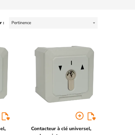
r :
Pertinence
arrow_circle_right
el,
Contacteur à clé universel,