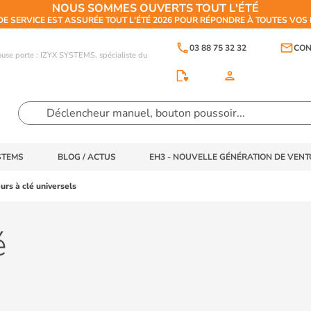
NOUS SOMMES OUVERTS TOUT L'ÉTÉ
DE SERVICE EST ASSURÉE TOUT L'ÉTÉ 2026 POUR RÉPONDRE À TOUTES VO
phone
email
03 88 75 32 32
CON
touse porte : IZYX SYSTEMS, spécialiste du
person
STEMS
BLOG / ACTUS
EH3 - NOUVELLE GÉNÉRATION DE VEN
urs à clé universels
é