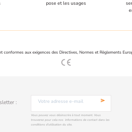
s
pose et les usages
se
e
t conformes aux exigences des Directives, Normes et Règlements Euro
send
letter :
Vous pouvez vous désinscrire à tout moment. Vous
trouverez pour cela nos informations de contact dans les
conditions d'utilisation du site.