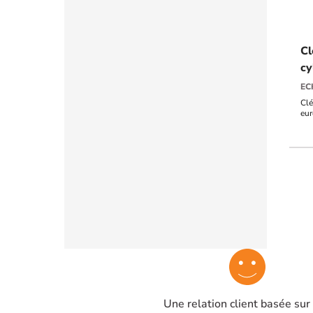
Cl
cy
EC
Clé
eu
Une relation client basée sur