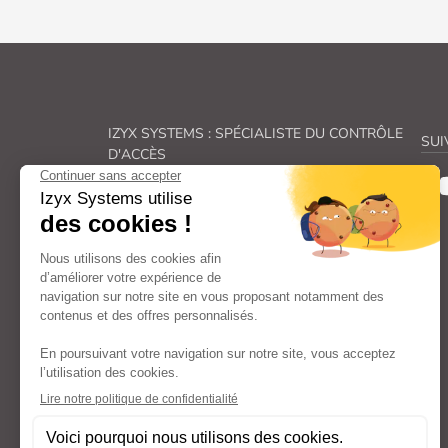
IZYX SYSTEMS : SPÉCIALISTE DU CONTRÔLE
SUI
D'ACCÈS
Véritable spécialiste du
contrôle des accès, Izyx
Systems
fabrique une gamme complète de
solutions de
verrouillage électrique
et de
sécurité électronique
.
De la
gâche électrique
à la
ventouse pour
porte
en passant par les
transformateurs
et
alimentations électriques
et les
déclencheurs
manuels
: nos familles de produits couvrent
l’ensemble des aspects liés au
contrôle d’accès
et à la
sécurité des portes
et répondent ainsi à
vos besoins spécifiques.
Avec un engagement constant dans la recherche
et le développement, nous offrons des
composants (
serrure électrique, bouton
poussoir, contacteur à clé…
) et
systèmes de
verrouillage
à la pointe de l’innovation, fiables,
faciles à poser et à utiliser.