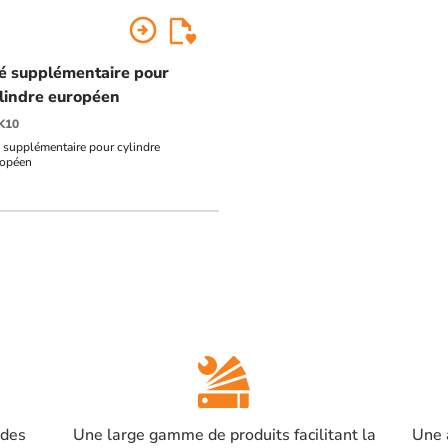
arrow_circle_right
é supplémentaire pour
lindre européen
K10
 supplémentaire pour cylindre
ropéen
 des
Une large gamme de produits facilitant la
Une 