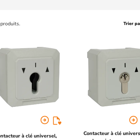
produits.
Trier pa
arrow_circle_right
arrow_circle_right
Contacteur à clé univers
ntacteur à clé universel,