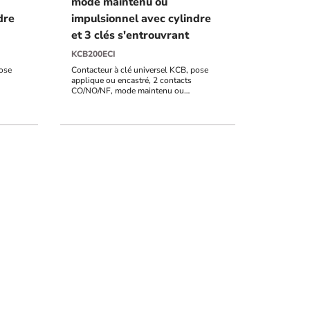
mode maintenu ou
dre
impulsionnel avec cylindre
et 3 clés s'entrouvrant
KCB200ECI
pose
Contacteur à clé universel KCB, pose
applique ou encastré, 2 contacts
CO/NO/NF, mode maintenu ou
 clés
impulsionnel avec cylindre et 3 clés
s'entrouvrant