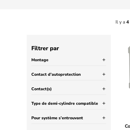
Il y a
4
Filtrer par
Montage
add
Contact d'autoprotection
add
Contact(s)
add
Type de demi-cylindre compatible
add
Pour système s’entrouvant
add
Co