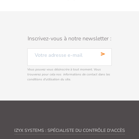
Inscrivez-vous à notre newsletter :
send
Vous pouvez vous désinscrire à tout moment. Vous
trouverez pour cela nos informations de contact dans les
conditions d'utilisation du site.
IZYX SYSTEMS : SPÉCIALISTE DU CONTRÔLE D'ACCÈS