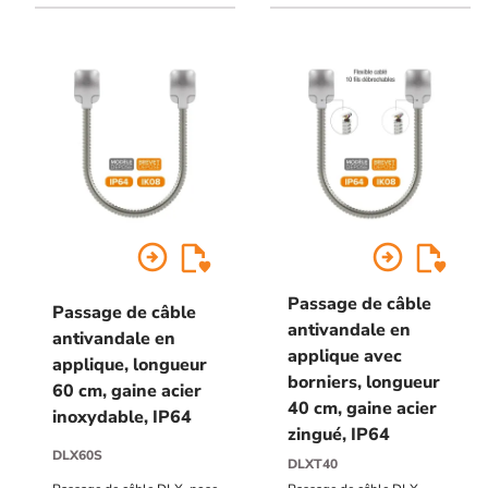
IP64, IK08
IK08
arrow_circle_right
arrow_circle_right
Passage de câble
Passage de câble
antivandale en
antivandale en
applique avec
applique, longueur
borniers, longueur
60 cm, gaine acier
40 cm, gaine acier
inoxydable, IP64
zingué, IP64
DLX60S
DLXT40