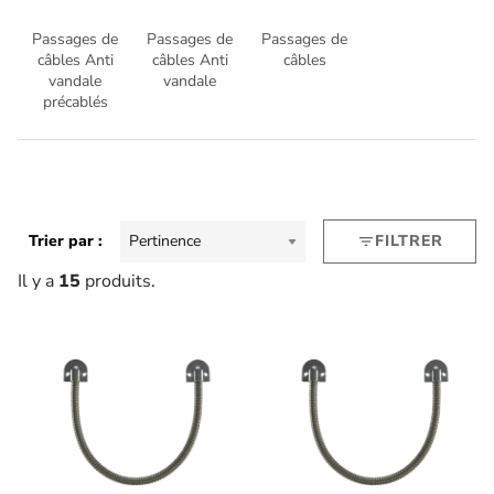
Passages de
Passages de
Passages de
câbles Anti
câbles Anti
câbles
vandale
vandale
précablés
Trier par :
Pertinence
FILTRER
filter_list
Il y a
15
produits.