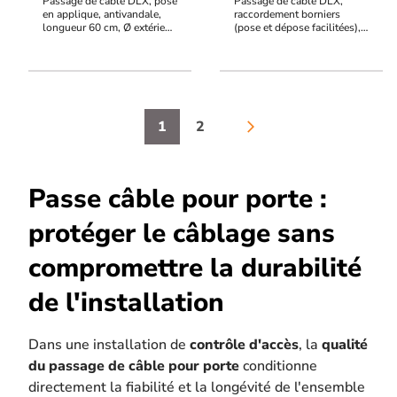
Passage de câble DLX, pose
Passage de câble DLX,
en applique, antivandale,
raccordement borniers
longueur 60 cm, Ø extérieur
(pose et dépose facilitées),
12 mm / Ø intérieur 9,5 mm,
pose en applique,
Gaine acier inoxydable,
antivandale, longueur 40
IP64, IK08
cm, Ø extérieur 12 mm / Ø
intérieur 9,5 mm, Gaine acier
zingué, IP64, IK08
1
2
arrow_forward_ios
Passe câble pour porte :
protéger le câblage sans
compromettre la durabilité
de l'installation
Dans une installation de
contrôle d'accès
, la
qualité
du passage de câble pour porte
conditionne
directement la fiabilité et la longévité de l'ensemble