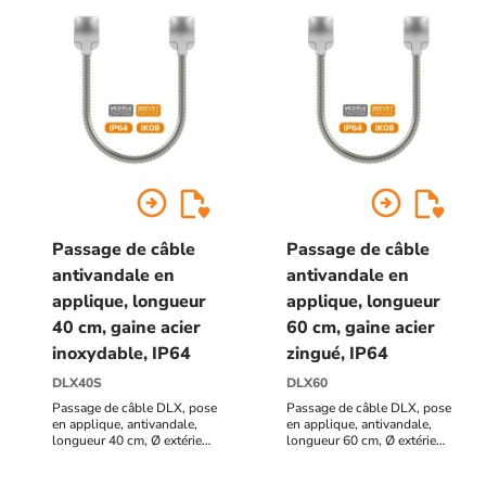
arrow_circle_right
arrow_circle_right
Passage de câble
Passage de câble
antivandale en
antivandale en
applique, longueur
applique, longueur
40 cm, gaine acier
60 cm, gaine acier
inoxydable, IP64
zingué, IP64
DLX40S
DLX60
Passage de câble DLX, pose
Passage de câble DLX, pose
en applique, antivandale,
en applique, antivandale,
longueur 40 cm, Ø extérieur
longueur 60 cm, Ø extérieur
12 mm / Ø intérieur 9,5 mm,
12 mm / Ø intérieur 9,5 mm,
Gaine acier inoxydable,
Gaine acier zingué, IP64,