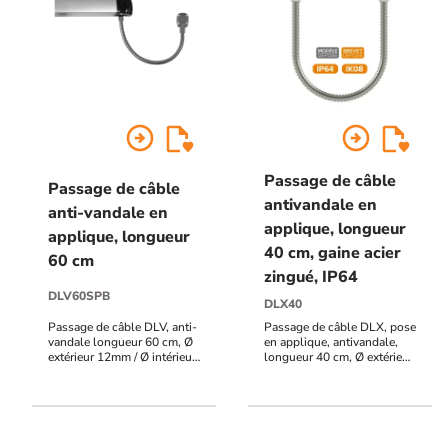
arrow_circle_right
arrow_circle_right
Passage de câble
Passage de câble
antivandale en
anti-vandale en
applique, longueur
applique, longueur
40 cm, gaine acier
60 cm
zingué, IP64
DLV60SPB
DLX40
Passage de câble DLV, anti-
Passage de câble DLX, pose
vandale longueur 60 cm, Ø
en applique, antivandale,
extérieur 12mm / Ø intérieur
longueur 40 cm, Ø extérieur
9,5 mm pour barre contact
12 mm / Ø intérieur 9,5 mm,
SPB85000 / SPB85010
Gaine acier zingué, IP64,
IK08