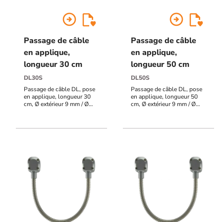
arrow_circle_right
arrow_circle_right
Passage de câble
Passage de câble
en applique,
en applique,
longueur 30 cm
longueur 50 cm
DL30S
DL50S
Passage de câble DL, pose
Passage de câble DL, pose
en applique, longueur 30
en applique, longueur 50
cm, Ø extérieur 9 mm / Ø
cm, Ø extérieur 9 mm / Ø
intérieur 7 mm, Gaine en
intérieur 7 mm, Gaine en
acier inoxydable
acier inoxydable