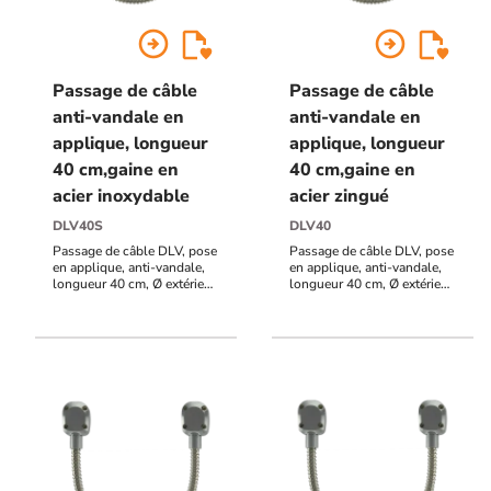
arrow_circle_right
arrow_circle_right
Passage de câble
Passage de câble
anti-vandale en
anti-vandale en
applique, longueur
applique, longueur
40 cm,gaine en
40 cm,gaine en
acier inoxydable
acier zingué
DLV40S
DLV40
Passage de câble DLV, pose
Passage de câble DLV, pose
en applique, anti-vandale,
en applique, anti-vandale,
longueur 40 cm, Ø extérieur
longueur 40 cm, Ø extérieur
12mm / Ø intérieur 9,5 mm,
12mm / Ø intérieur 9,5 mm,
Gaine en acier inoxydable
Gaine en acier zingué