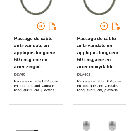
arrow_circle_right
arrow_circle_right
Passage de câble
Passage de câble
anti-vandale en
anti-vandale en
applique, longueur
applique, longueur
60 cm,gaine en
60 cm,gaine en
acier zingué
acier inoxydable
DLV60
DLV60S
Passage de câble DLV, pose
Passage de câble DLV, pose
en applique, anti-vandale,
en applique, anti-vandale,
longueur 60 cm, Ø extérieur
longueur 60 cm, Ø extérieur
12mm / Ø intérieur 9,5 mm,
12mm / Ø intérieur 9,5 mm,
Gaine en acier zingué
Gaine en acier inoxydable