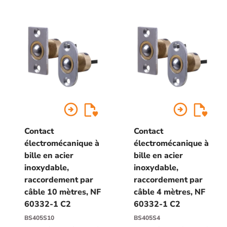
arrow_circle_right
arrow_circle_right
Contact
Contact
électromécanique à
électromécanique à
bille en acier
bille en acier
inoxydable,
inoxydable,
raccordement par
raccordement par
câble 10 mètres, NF
câble 4 mètres, NF
60332-1 C2
60332-1 C2
BS405S10
BS405S4