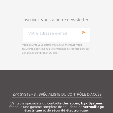
Inscrivez-vous à notre newsletter :
send
Vous pouvez vous désinscrire à tout moment. Vous
trouverez pour cela nos informations de contact dans les
conditions d'utilisation du site.
IZYX SYSTEMS : SPÉCIALISTE DU CONTRÔLE D'ACCÈS
Véritable spécialiste du
contrôle des accès, Izyx Systems
fabrique une gamme complète de solutions de
verrouillage
électrique
et de
sécurité électronique
.