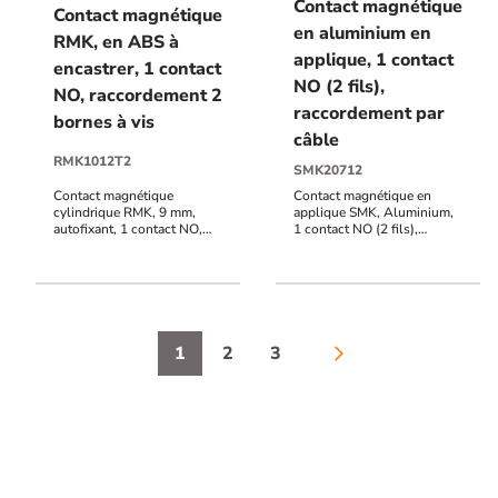
Contact magnétique
Contact magnétique
en aluminium en
RMK, en ABS à
applique, 1 contact
encastrer, 1 contact
NO (2 fils),
NO, raccordement 2
raccordement par
bornes à vis
câble
RMK1012T2
SMK20712
Contact magnétique
Contact magnétique en
cylindrique RMK, 9 mm,
applique SMK, Aluminium,
autofixant, 1 contact NO,
1 contact NO (2 fils),
raccordement 2 bornes à
raccordement par câble 3
vis, distance de réaction 20
mètres (autres longueurs
mm
sur demande), distance de
réaction 35 mm
1
2
3
arrow_forward_ios