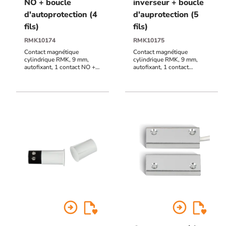
NO + boucle
inverseur + boucle
d'autoprotection (4
d'auprotection (5
fils)
fils)
RMK10174
RMK10175
Contact magnétique
Contact magnétique
cylindrique RMK, 9 mm,
cylindrique RMK, 9 mm,
autofixant, 1 contact NO +
autofixant, 1 contact
boucle d'autoprotection (4
inverseur + boucle
fils), raccordement par câble
d'auprotection (5 fils),
3 mètres (autres longueurs
raccordement par câble 3
sur demande), distance de
mètres (autres longueurs
réaction 20 mm
sur demande), distance de
réaction 18 mm
arrow_circle_right
arrow_circle_right