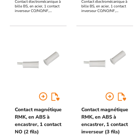
Contact électromécanique à
Contact électromécanique à
bille BS, en acier, 1 contact
bille BS, en acier, 1 contact
inverseur CO/NO/NF,
inverseur CO/NO/NF,
raccordement par câble NF
raccordement par câble NF
60332-1 C2, 10 mètres
60332-1 C2, 4 mètres
(autres longueurs sur
(autres longueurs sur
demande), haut pouvoir de
demande), haut pouvoir de
coupure, distance de
coupure, distance de
réaction réglable de 1 à 13
réaction réglable de 1 à 13
mm
mm
arrow_circle_right
arrow_circle_right
Contact magnétique
Contact magnétique
RMK, en ABS à
RMK, en ABS à
encastrer, 1 contact
encastrer, 1 contact
NO (2 fils)
inverseur (3 fils)