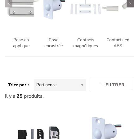
Pose en
Pose
Contacts
Contacts en
applique
encastrée
magnétiques
ABS
Trier par :
Pertinence
FILTRER
filter_list
Il y a
25
produits.