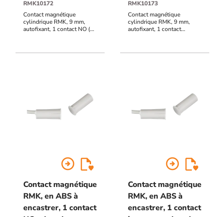
RMK10172
RMK10173
Contact magnétique
Contact magnétique
cylindrique RMK, 9 mm,
cylindrique RMK, 9 mm,
autofixant, 1 contact NO (2
autofixant, 1 contact
fils), raccordement par câble
inverseur (3 fils),
3 mètres (autres longueurs
raccordement par câble 3
sur demande), distance de
mètres (autres longueurs
réaction 20 mm
sur demande), distance de
réaction 18 mm
arrow_circle_right
arrow_circle_right
Contact magnétique
Contact magnétique
RMK, en ABS à
RMK, en ABS à
encastrer, 1 contact
encastrer, 1 contact