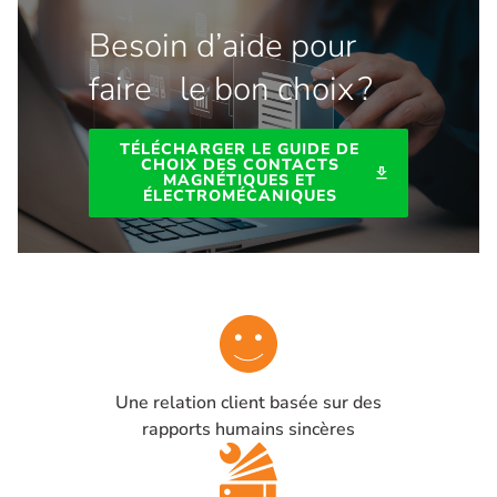
Besoin d’aide pour
faire le bon choix ?
TÉLÉCHARGER LE GUIDE DE
CHOIX DES CONTACTS
download
MAGNÉTIQUES ET
ÉLECTROMÉCANIQUES
Une relation client basée sur des
rapports humains sincères