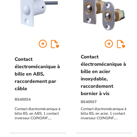
arrow_circle_right
arrow_circle_right
Contact
Contact
électromécanique à
électromécanique à
bille en acier
bille en ABS,
inoxydable,
raccordement par
raccordement
câble
bornier à vis
BS400S4
BS405ST
Contact électromécanique à
Contact électromécanique à
bille BS, en ABS, 1 contact
bille BS, en acier, 1 contact
inverseur CO/NO/NF,
inverseur CO/NO/NF,
raccordement par câble 4
raccordement bornier à vis,
mètres, haut pouvoir de
haut pouvoir de coupure,
coupure
distance de réaction
réglable de 1 à 13 mm