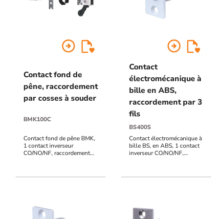
arrow_circle_right
arrow_circle_right
Contact
Contact fond de
électromécanique à
pêne, raccordement
bille en ABS,
par cosses à souder
raccordement par 3
fils
BMK100C
BS400S
Contact fond de pêne BMK,
Contact électromécanique à
1 contact inverseur
bille BS, en ABS, 1 contact
CO/NO/NF, raccordement
inverseur CO/NO/NF,
cosses à souder, montage
raccordement 3 fils 15
frontal ou latéral, point de
centimètres, haut pouvoir de
déclenchement réglable
coupure