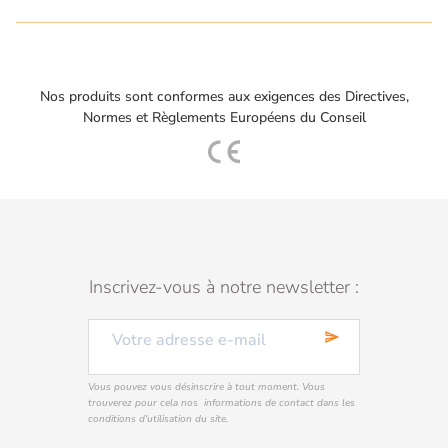
Nos produits sont conformes aux exigences des Directives,
Normes et Règlements Européens du Conseil
Inscrivez-vous à notre newsletter :
send
Vous pouvez vous désinscrire à tout moment. Vous
trouverez pour cela nos informations de contact dans les
conditions d'utilisation du site.