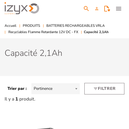
search
menu
person
Accueil
PRODUITS
BATTERIES RECHARGEABLES VRLA
Recyclables Flamme Retardante 12V DC - FX
Capacité 2,1Ah
Capacité 2,1Ah
Trier par :
Pertinence
FILTRER
filter_list
Il y a
1
produit.