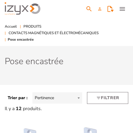
search
menu
person
Accueil
PRODUITS
CONTACTS MAGNÉTIQUES ET ÉLECTROMÉCANIQUES
Pose encastrée
Pose encastrée
Trier par :
Pertinence
FILTRER
filter_list
Il y a
12
produits.