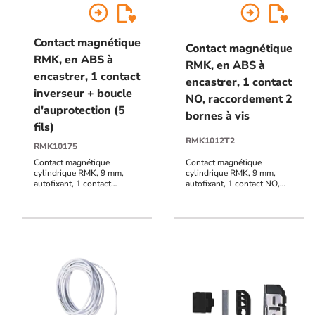
arrow_circle_right
arrow_circle_right
Contact magnétique
Contact magnétique
RMK, en ABS à
RMK, en ABS à
encastrer, 1 contact
encastrer, 1 contact
inverseur + boucle
NO, raccordement 2
d'auprotection (5
bornes à vis
fils)
RMK1012T2
RMK10175
Contact magnétique
Contact magnétique
cylindrique RMK, 9 mm,
cylindrique RMK, 9 mm,
autofixant, 1 contact
autofixant, 1 contact NO,
inverseur + boucle
raccordement 2 bornes à
d'auprotection (5 fils),
vis, distance de réaction 20
raccordement par câble 3
mm
mètres (autres longueurs
sur demande), distance de
réaction 18 mm