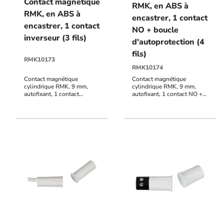
Contact magnétique
RMK, en ABS à
RMK, en ABS à
encastrer, 1 contact
encastrer, 1 contact
NO + boucle
inverseur (3 fils)
d'autoprotection (4
fils)
RMK10173
RMK10174
Contact magnétique
Contact magnétique
cylindrique RMK, 9 mm,
cylindrique RMK, 9 mm,
autofixant, 1 contact
autofixant, 1 contact NO +
inverseur (3 fils),
boucle d'autoprotection (4
raccordement par câble 3
fils), raccordement par câble
mètres (autres longueurs
3 mètres (autres longueurs
sur demande), distance de
sur demande), distance de
réaction 18 mm
réaction 20 mm