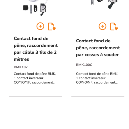
arrow_circle_right
arrow_circle_right
Contact fond de
Contact fond de
pêne, raccordement
pêne, raccordement
par câble 3 fils de 2
par cosses à souder
mètres
BMK100C
BMK102
Contact fond de pêne BMK,
Contact fond de pêne BMK,
1 contact inverseur
1 contact inverseur
CO/NO/NF, raccordement
CO/NO/NF, raccordement
par câble 3 fils de 2 mètres
cosses à souder, montage
(autres longueurs sur
frontal ou latéral, point de
demande), montage frontal
déclenchement réglable
ou latéral, point de
déclenchement réglable