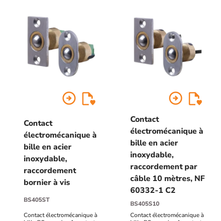
arrow_circle_right
arrow_circle_right
Contact
Contact
électromécanique à
électromécanique à
bille en acier
bille en acier
inoxydable,
inoxydable,
raccordement par
raccordement
câble 10 mètres, NF
bornier à vis
60332-1 C2
BS405ST
BS405S10
Contact électromécanique à
Contact électromécanique à