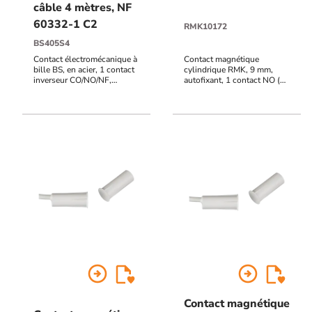
câble 4 mètres, NF
60332-1 C2
RMK10172
BS405S4
Contact électromécanique à
Contact magnétique
bille BS, en acier, 1 contact
cylindrique RMK, 9 mm,
inverseur CO/NO/NF,
autofixant, 1 contact NO (2
raccordement par câble NF
fils), raccordement par câble
60332-1 C2, 4 mètres
3 mètres (autres longueurs
(autres longueurs sur
sur demande), distance de
demande), haut pouvoir de
réaction 20 mm
coupure, distance de
réaction réglable de 1 à 13
mm
arrow_circle_right
arrow_circle_right
Contact magnétique