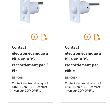
arrow_circle_right
arrow_circle_right
Contact
Contact
électromécanique à
électromécanique à
bille en ABS,
bille en ABS,
raccordement par 3
raccordement par
fils
câble
BS400S
BS400S4
Contact électromécanique à
Contact électromécanique à
bille BS, en ABS, 1 contact
bille BS, en ABS, 1 contact
inverseur CO/NO/NF,
inverseur CO/NO/NF,
raccordement 3 fils 15
raccordement par câble 4
centimètres, haut pouvoir de
mètres, haut pouvoir de
coupure
coupure