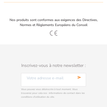
Nos produits sont conformes aux exigences des Directives,
Normes et Règlements Européens du Conseil
Inscrivez-vous à notre newsletter :
send
Vous pouvez vous désinscrire à tout moment. Vous
trouverez pour cela nos informations de contact dans les
conditions d'utilisation du site.