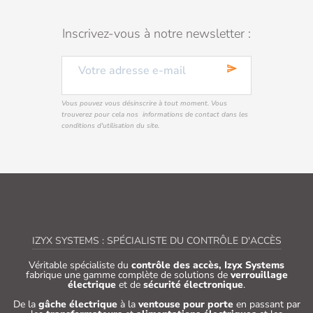
Inscrivez-vous à notre newsletter :
send
Vous pouvez vous désinscrire à tout moment. Vous
trouverez pour cela nos informations de contact dans les
conditions d'utilisation du site.
IZYX SYSTEMS : SPÉCIALISTE DU CONTRÔLE D'ACCÈS
Véritable spécialiste du
contrôle des accès, Izyx Systems
fabrique une gamme complète de solutions de
verrouillage
électrique
et de
sécurité électronique
.
De la
gâche électrique
à la
ventouse pour porte
en passant par