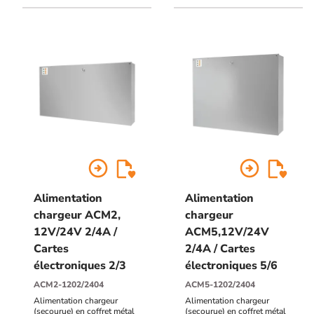
horizontale ou verticale
horizontale ou verticale
arrow_circle_right
arrow_circle_right
Alimentation
Alimentation
chargeur ACM2,
chargeur
12V/24V 2/4A /
ACM5,12V/24V
Cartes
2/4A / Cartes
électroniques 2/3
électroniques 5/6
ACM2-1202/2404
ACM5-1202/2404
Alimentation chargeur
Alimentation chargeur
(secourue) en coffret métal
(secourue) en coffret métal