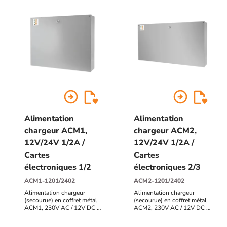
arrow_circle_right
arrow_circle_right
Alimentation
Alimentation
chargeur ACM1,
chargeur ACM2,
12V/24V 1/2A /
12V/24V 1/2A /
Cartes
Cartes
électroniques 1/2
électroniques 2/3
ACM1-1201/2402
ACM2-1201/2402
Alimentation chargeur
Alimentation chargeur
(secourue) en coffret métal
(secourue) en coffret métal
ACM1, 230V AC / 12V DC /
ACM2, 230V AC / 12V DC /
1A + 24V DC / 2A,
1A + 24V DC / 2A,
emplacement 1 carte, pose
emplacement 2 cartes, pose