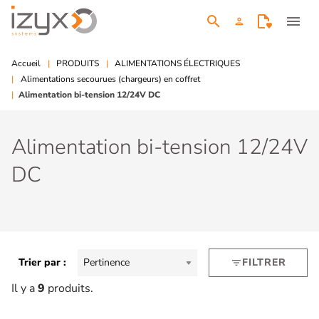
search
menu
person
Accueil
PRODUITS
ALIMENTATIONS ÉLECTRIQUES
Alimentations secourues (chargeurs) en coffret
Alimentation bi-tension 12/24V DC
Alimentation bi-tension 12/24V
DC
Trier par :
Pertinence
FILTRER
filter_list
Il y a
9
produits.