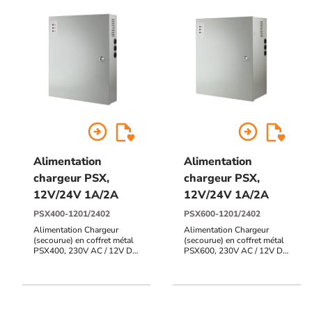
arrow_circle_right
arrow_circle_right
Alimentation
Alimentation
chargeur PSX,
chargeur PSX,
12V/24V 1A/2A
12V/24V 1A/2A
PSX400-1201/2402
PSX600-1201/2402
Alimentation Chargeur
Alimentation Chargeur
(secourue) en coffret métal
(secourue) en coffret métal
PSX400, 230V AC / 12V DC
PSX600, 230V AC / 12V DC
/ 1A + 24V DC / 2A, 320 x
/ 1A + 24V DC / 2A, 320 x
320 x 89 mm, voyants d'état
390 x 174 mm, voyants
en façade
d'état en façade