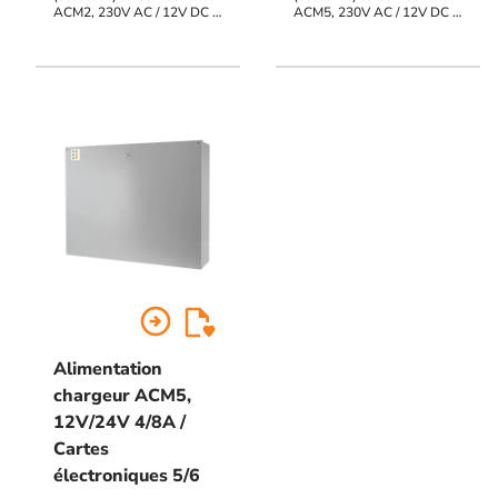
ACM2, 230V AC / 12V DC /
ACM5, 230V AC / 12V DC /
2A + 24V DC / 4A,
2A + 24V DC / 4A,
emplacement 2 cartes, pose
emplacement 5 cartes, pose
horizontale ou verticale
horizontale ou verticale
arrow_circle_right
Alimentation
chargeur ACM5,
12V/24V 4/8A /
Cartes
électroniques 5/6