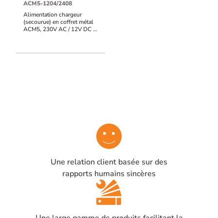
ACM5-1204/2408
Alimentation chargeur
(secourue) en coffret métal
ACM5, 230V AC / 12V DC /
4A + 24V DC / 8A,
emplacement 5 cartes, pose
horizontale ou verticale
Une relation client basée sur des
rapports humains sincères
Une large gamme de produits facilitant la