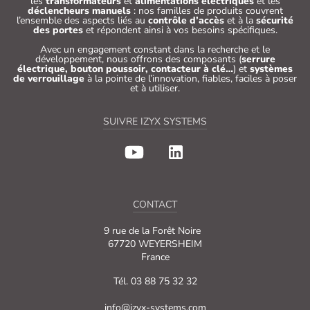
les
transformateurs
et
alimentations électriques
et les
déclencheurs manuels
: nos familles de produits couvrent
l’ensemble des aspects liés au
contrôle d’accès
et à la
sécurité
des portes
et répondent ainsi à vos besoins spécifiques.
Avec un engagement constant dans la recherche et le
développement, nous offrons des composants (
serrure
électrique, bouton poussoir, contacteur à clé…
) et
systèmes
de verrouillage
à la pointe de l’innovation, fiables, faciles à poser
et à utiliser.
SUIVRE IZYX SYSTEMS
CONTACT
9 rue de la Forêt Noire
67720 WEYERSHEIM
France
Tél. 03 88 75 32 32
info@izyx-systems.com