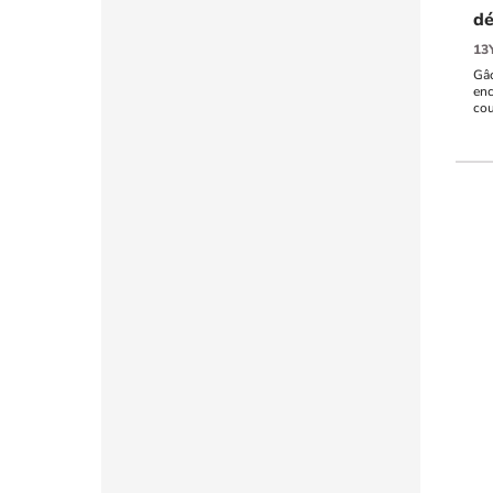
dé
13
Gâc
enc
cou
AC/