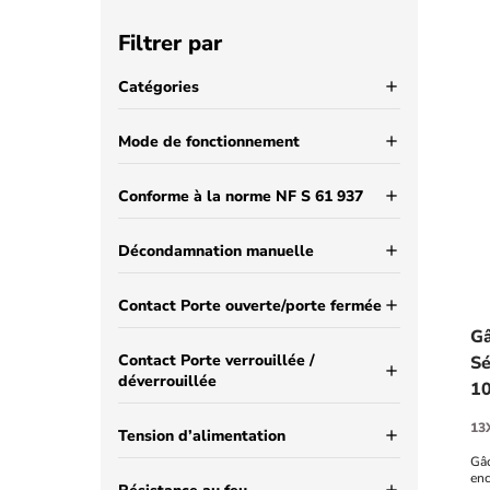
Filtrer par
Catégories
add
Mode de fonctionnement
add
Conforme à la norme NF S 61 937
add
Décondamnation manuelle
add
Contact Porte ouverte/porte fermée
add
Gâ
Contact Porte verrouillée /
Sé
add
déverrouillée
1
13
Tension d’alimentation
add
Gâc
enc