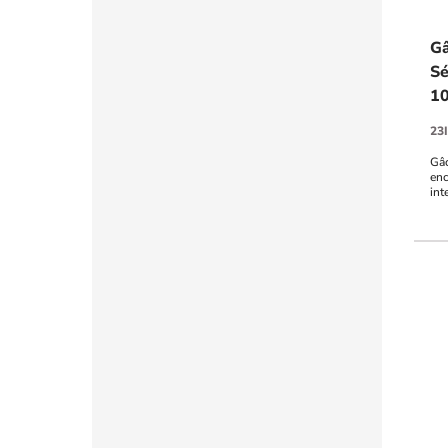
Gâ
Sé
1
23
Gâc
enc
int
TVS