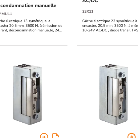
AC/DC
condamnation manuelle
23X11
YMU11
he électrique 13 symétrique, à
Gâche électrique 23 symétrique à
aster 20,5 mm, 3500 N, à émission de
encaster, 20,5 mm, 3500 N, à mé
rant, décondamnation manuelle, 24V
10-24V AC/DC , diode transil TV
DC, diode transil TVS intégrée
intégrée
arrow_circle_right
arrow_circle_right