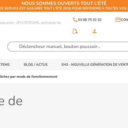
NOUS SOMMES OUVERTS TOUT L'ÉTÉ
DE SERVICE EST ASSURÉE TOUT L'ÉTÉ 2026 POUR RÉPONDRE À TOUTES VO
phone
email
03 88 75 32 32
CON
touse porte : IZYX SYSTEMS, spécialiste du
person
STEMS
BLOG / ACTUS
EH3 - NOUVELLE GÉNÉRATION DE VEN
âches par mode de fonctionnement
e de