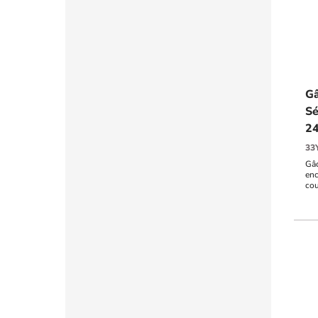
Gâ
Sé
2
33
Gâc
enc
cou
int