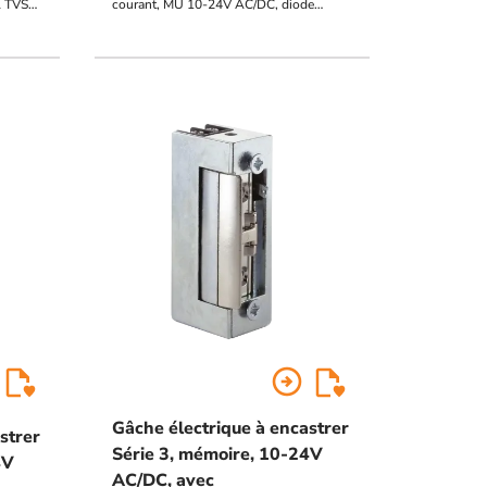
l TVS
courant, MU 10-24V AC/DC, diode
transil TVS intégrée
arrow_circle_right
Gâche électrique à encastrer
strer
Série 3, mémoire, 10-24V
4V
AC/DC, avec