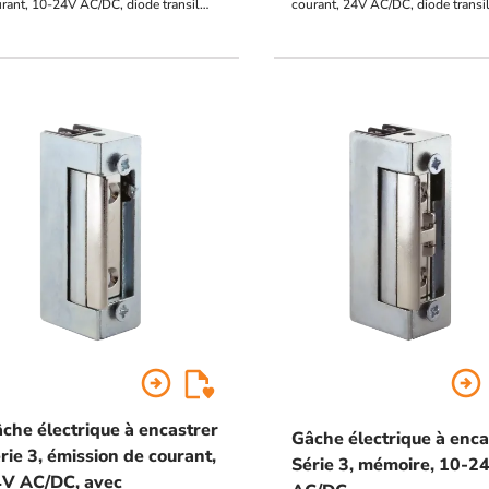
rant, 10-24V AC/DC, diode transil
courant, 24V AC/DC, diode transi
 intégrée
intégrée
arrow_circle_right
arrow_circle_right
che électrique à encastrer
Gâche électrique à enca
rie 3, émission de courant,
Série 3, mémoire, 10-2
V AC/DC, avec