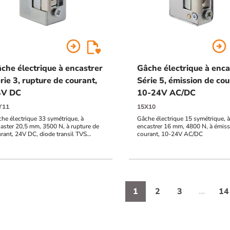
arrow_circle_right
arrow_circle_right
che électrique à encastrer
Gâche électrique à enca
rie 3, rupture de courant,
Série 5, émission de cou
4V DC
10-24V AC/DC
Y11
15X10
he électrique 33 symétrique, à
Gâche électrique 15 symétrique, à
aster 20,5 mm, 3500 N, à rupture de
encastrer 16 mm, 4800 N, à émiss
rant, 24V DC, diode transil TVS
courant, 10-24V AC/DC
égrée
1
2
3
…
14