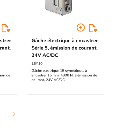
arrow_circle_right
strer
Gâche électrique à encastrer
rant,
Série 5, émission de courant,
24V AC/DC
15Y10
Gâche électrique 15 symétrique, à
ion de
encastrer 16 mm, 4800 N, à émission de
courant, 24V AC/DC
arrow_forward_ios