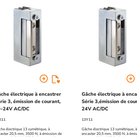
arrow_circle_right
arrow_circle_right
che électrique à encastrer
Gâche électrique à enca
rie 3, émission de courant,
Série 3,émission de cou
0-24V AC/DC
24V AC/DC
X11
13Y11
he électrique 13 symétrique, à
Gâche électrique 13 symétrique, à
aster 20,5 mm, 3500 N, à émission de
encaster 20,5 mm, 3500 N, à émis