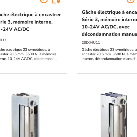
Gâche électrique à enca
che électrique à encastrer
Série 3, mémoire intern
rie 3, mémoire interne,
10-24V AC/DC, avec
0-24V AC/DC
décondamnation manue
IX11
23IXMU11
he électrique 23 symétrique, à
Gâche électrique 23 symétrique, à
aster 20,5 mm, 3500 N, à mémoire
encaster 20,5 mm, 3500 N, à mém
erne, 10-24V AC/DC, diode transil
interne, décondamnation manuell
 intégrée
24V AC/DC, diode transil TVS int