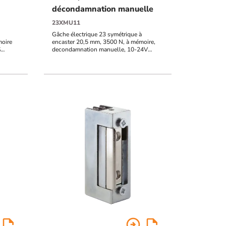
décondamnation manuelle
23XMU11
Gâche électrique 23 symétrique à
moire
encaster 20,5 mm, 3500 N, à mémoire,
S
decondamnation manuelle, 10-24V
AC/DC , diode transil TVS intégrée
arrow_circle_right