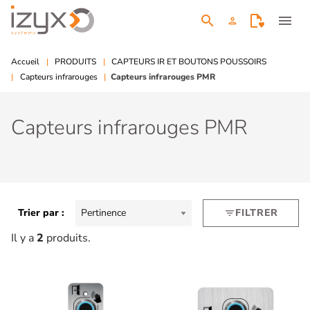
search
menu
person
Accueil
PRODUITS
CAPTEURS IR ET BOUTONS POUSSOIRS
Capteurs infrarouges
Capteurs infrarouges PMR
Capteurs infrarouges PMR
Trier par :
Pertinence
FILTRER
filter_list
Il y a
2
produits.