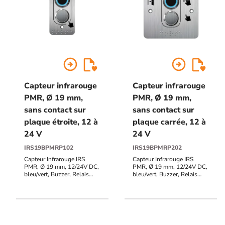
arrow_circle_right
arrow_circle_right
Capteur infrarouge
Capteur infrarouge
PMR, Ø 19 mm,
PMR, Ø 19 mm,
sans contact sur
sans contact sur
plaque étroite, 12 à
plaque carrée, 12 à
24 V
24 V
IRS19BPMRP102
IRS19BPMRP202
Capteur Infrarouge IRS
Capteur Infrarouge IRS
PMR, Ø 19 mm, 12/24V DC,
PMR, Ø 19 mm, 12/24V DC,
bleu/vert, Buzzer, Relais
bleu/vert, Buzzer, Relais
temporisé + Bouton
temporisé + Bouton
poussoir acier inox Ø 19
poussoir acier inox Ø 19
mm, contact NO+NC +
mm, contact NO+NC +
Plaque acier inox SSP102,
Plaque acier inox SSP202,
39,5 x 84,5 mm, 2xØ19 mm,
80 x 80 mm, 2xØ19 mm,
picto "Porte + doigt" /
picto "Porte + doigt" et