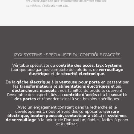
trouverez pour cela nos informations de contact dans les
conditions d'utilisation du site.
IZYX SYSTEMS : SPÉCIALISTE DU CONTRÔLE D'ACCÈS
Véritable spécialiste du
contrôle des accès, Izyx Systems
fabrique une gamme complète de solutions de
verrouillage
électrique
et de
sécurité électronique
.
De la
gâche électrique
à la
ventouse pour porte
en passant par
les
transformateurs
et
alimentations électriques
et les
déclencheurs manuels
: nos familles de produits couvrent
l’ensemble des aspects liés au
contrôle d’accès
et à la
sécurité
des portes
et répondent ainsi à vos besoins spécifiques.
Avec un engagement constant dans la recherche et le
développement, nous offrons des composants (
serrure
électrique, bouton poussoir, contacteur à clé…
) et
systèmes
de verrouillage
à la pointe de l’innovation, fiables, faciles à poser
et à utiliser.