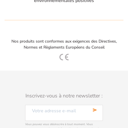
environnementales positives
Nos produits sont conformes aux exigences des Directives,
Normes et Règlements Européens du Conseil
Inscrivez-vous à notre newsletter :
send
Vous pouvez vous désinscrire à tout moment. Vous