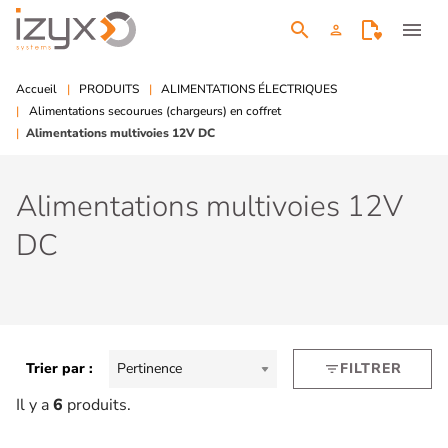
search
menu
person
Accueil
PRODUITS
ALIMENTATIONS ÉLECTRIQUES
Alimentations secourues (chargeurs) en coffret
Alimentations multivoies 12V DC
Alimentations multivoies 12V
DC
Trier par :
Pertinence
FILTRER
filter_list
Il y a
6
produits.