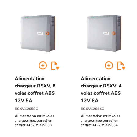
arrow_circle_right
arrow_circle_right
Alimentation
Alimentation
chargeur RSXV, 8
chargeur RSXV, 4
voies coffret ABS
voies coffret ABS
12V 5A
12V 8A
RSXV12058C
RSXV12084C
Alimentation multivoies
Alimentation multivoies
chargeur (secourue) en
chargeur (secourue) en
coffret ABS RSXV-C, 8
coffret ABS RSXV-C, 4
voies, 230V AC / 12V DC
voies, 230V AC / 12V DC
(13,8V) / 5A - 271 x 265 x
(13,8V) / 8A - 271 x 265 x