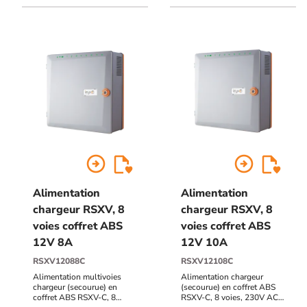
103 mm
103 mm
arrow_circle_right
arrow_circle_right
Alimentation
Alimentation
chargeur RSXV, 8
chargeur RSXV, 8
voies coffret ABS
voies coffret ABS
12V 8A
12V 10A
RSXV12088C
RSXV12108C
Alimentation multivoies
Alimentation chargeur
chargeur (secourue) en
(secourue) en coffret ABS
coffret ABS RSXV-C, 8
RSXV-C, 8 voies, 230V AC /