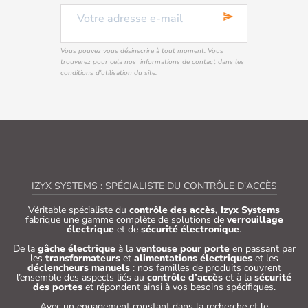
send
Vous pouvez vous désinscrire à tout moment. Vous
trouverez pour cela nos informations de contact dans les
conditions d'utilisation du site.
IZYX SYSTEMS : SPÉCIALISTE DU CONTRÔLE D'ACCÈS
Véritable spécialiste du
contrôle des accès, Izyx Systems
fabrique une gamme complète de solutions de
verrouillage
électrique
et de
sécurité électronique
.
De la
gâche électrique
à la
ventouse pour porte
en passant par
les
transformateurs
et
alimentations électriques
et les
déclencheurs manuels
: nos familles de produits couvrent
l’ensemble des aspects liés au
contrôle d’accès
et à la
sécurité
des portes
et répondent ainsi à vos besoins spécifiques.
Avec un engagement constant dans la recherche et le