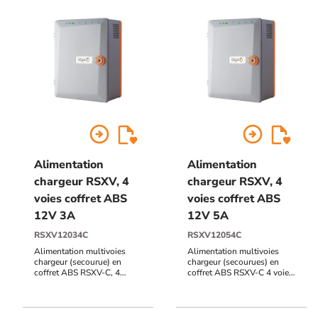
arrow_circle_right
arrow_circle_right
Alimentation
Alimentation
chargeur RSXV, 4
chargeur RSXV, 4
voies coffret ABS
voies coffret ABS
12V 3A
12V 5A
RSXV12034C
RSXV12054C
Alimentation multivoies
Alimentation multivoies
chargeur (secourue) en
chargeur (secourues) en
coffret ABS RSXV-C, 4
coffret ABS RSXV-C 4 voies
voies, 230V AC / 12V DC
230V AC / 12V DC (13,8V) /
(13,8V) / 3A / 173 x 223 x
5A - 173 x 223 x 103 mm
103 mm