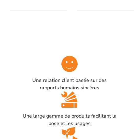
voies, 230V AC / 12V DC
12V DC (13,8V) /10A - 271
(13,8V) / 8A - 271 x 265 x
x 265 x 103 mm
103 mm
Une relation client basée sur des
rapports humains sincères
Une large gamme de produits facilitant la
pose et les usages