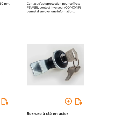
 160 mm,
Contact d'autoprotection pour coffrets
PSW(B), contact inverseur (CO/NO/NF)
permet d'envoyer une information
d'ouverture de porte à votre contrôleur
arrow_circle_right
Serrure à clé en acier