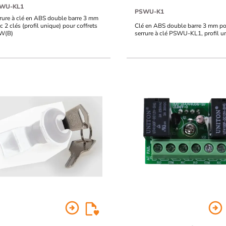
WU-KL1
PSWU-K1
rure à clé en ABS double barre 3 mm
c 2 clés (profil unique) pour coffrets
Clé en ABS double barre 3 mm po
W(B)
serrure à clé PSWU-KL1, profil u
arrow_circle_right
arrow_circle_right