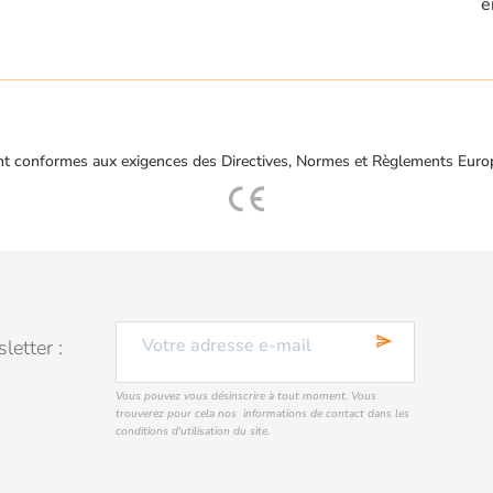
e
t conformes aux exigences des Directives, Normes et Règlements Euro
send
letter :
Vous pouvez vous désinscrire à tout moment. Vous
trouverez pour cela nos informations de contact dans les
conditions d'utilisation du site.