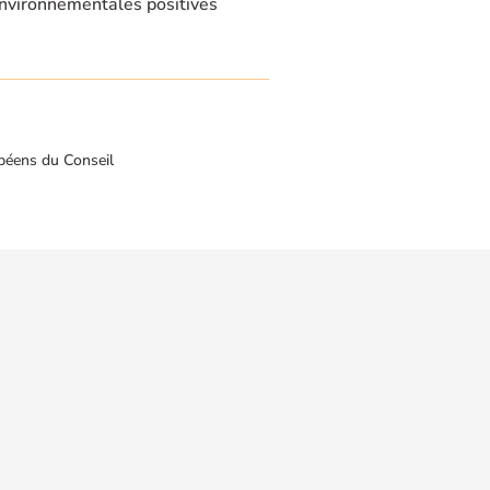
nvironnementales positives
péens du Conseil