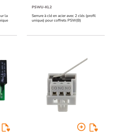
PSWU-KL2
ur la
Serrure à clé en acier avec 2 clés (profil
nique
unique) pour coffrets PSW(B)
arrow_circle_right