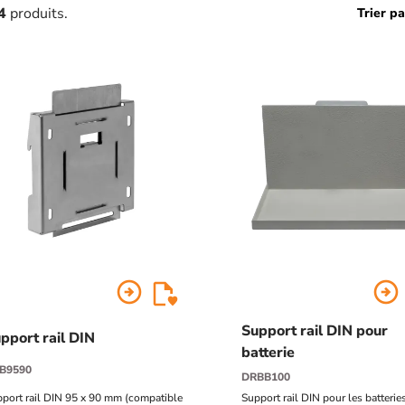
4
produits.
Trier pa
arrow_circle_right
arrow_circle_right
Support rail DIN pour
pport rail DIN
batterie
B9590
DRBB100
port rail DIN 95 x 90 mm (compatible
Support rail DIN pour les batterie