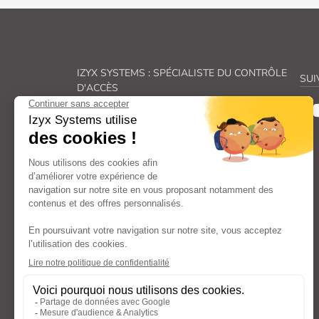
IZYX SYSTEMS : SPÉCIALISTE DU CONTRÔLE
SUI
D'ACCÈS
Véritable spécialiste du
contrôle des accès, Izyx
Systems
fabrique une gamme complète de
solutions de
verrouillage électrique
et de
sécurité électronique
.
De la
gâche électrique
à la
ventouse pour
porte
en passant par les
transformateurs
et
alimentations électriques
et les
déclencheurs
manuels
: nos familles de produits couvrent
l’ensemble des aspects liés au
contrôle d’accès
et à la
sécurité des portes
et répondent ainsi à
vos besoins spécifiques.
Avec un engagement constant dans la recherche
et le développement, nous offrons des
composants (
serrure électrique, bouton
poussoir, contacteur à clé…
) et
systèmes de
verrouillage
à la pointe de l’innovation, fiables,
faciles à poser et à utiliser.