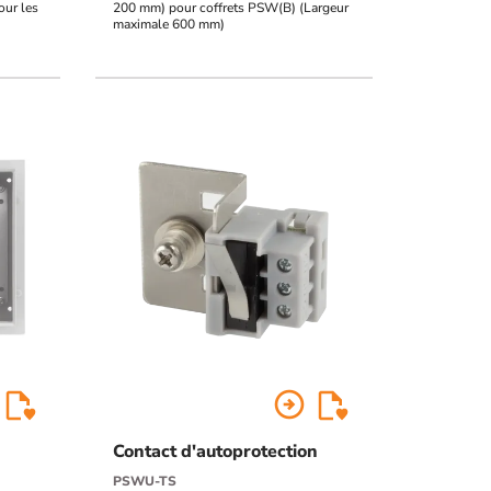
our les
200 mm) pour coffrets PSW(B) (Largeur
maximale 600 mm)
arrow_circle_right
Contact d'autoprotection
PSWU-TS