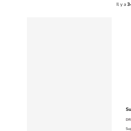
Il y a
3
Su
DR
Sup