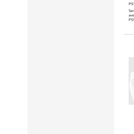
PS
Ser
ave
PS