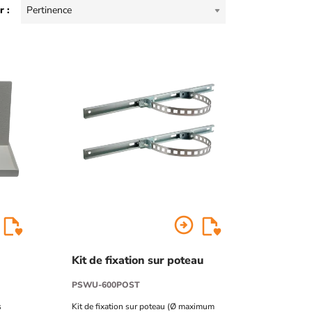
r :
Pertinence
arrow_circle_right
Kit de fixation sur poteau
PSWU-600POST
s
Kit de fixation sur poteau (Ø maximum