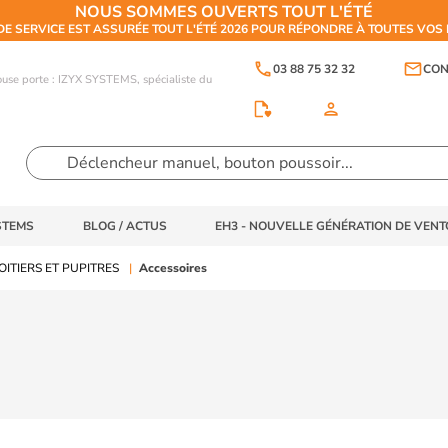
NOUS SOMMES OUVERTS TOUT L'ÉTÉ
DE SERVICE EST ASSURÉE TOUT L'ÉTÉ 2026 POUR RÉPONDRE À TOUTES VO
phone
email
03 88 75 32 32
CON
touse porte : IZYX SYSTEMS, spécialiste du
person
STEMS
BLOG / ACTUS
EH3 - NOUVELLE GÉNÉRATION DE VEN
OITIERS ET PUPITRES
Accessoires