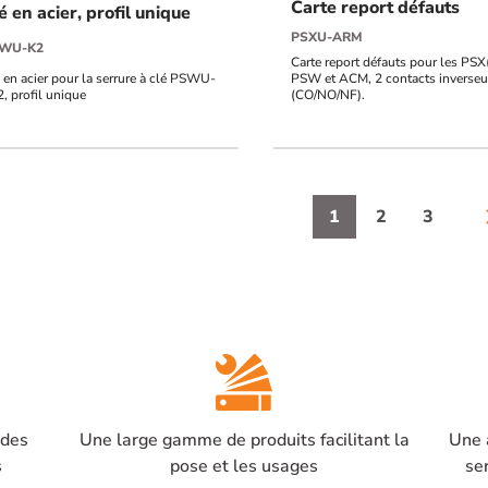
Carte report défauts
é en acier, profil unique
PSXU-ARM
WU-K2
Carte report défauts pour les PSX
 en acier pour la serrure à clé PSWU-
PSW et ACM, 2 contacts inverseu
, profil unique
(CO/NO/NF).
1
2
3
arrow_
 des
Une large gamme de produits facilitant la
Une 
s
pose et les usages
se