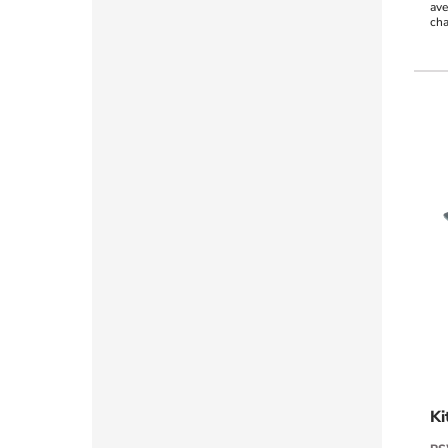
ave
ch
Ki