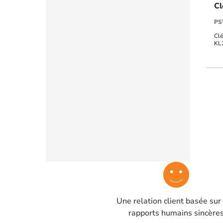
Cl
PS
Clé
KL2
Une relation client basée sur
rapports humains sincère