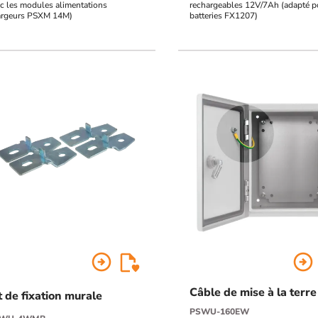
c les modules alimentations
rechargeables 12V/7Ah (adapté p
argeurs PSXM 14M)
batteries FX1207)
arrow_circle_right
arrow_circle_right
Câble de mise à la terre
t de fixation murale
PSWU-160EW