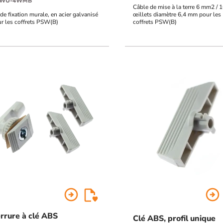
SWU-4WMB
Câble de mise à la terre 6 mm2 /
 de fixation murale, en acier galvanisé
œillets diamètre 6,4 mm pour les
r les coffrets PSW(B)
coffrets PSW(B)
arrow_circle_right
arrow_circle_right
rrure à clé ABS
Clé ABS, profil unique