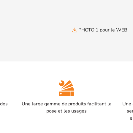
file_download
PHOTO 1 pour le WEB
 des
Une large gamme de produits facilitant la
Une 
s
pose et les usages
se
e