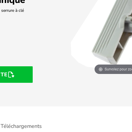
serrure à clé
Survolez pour z
STE
Téléchargements