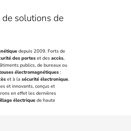
 de solutions de
gnétique
depuis 2009. Forts de
curité des portes
et des
accès
,
 bâtiments publics, de bureaux ou
touses électromagnétiques
:
cès
et à la
sécurité électronique
.
les et innovants, conçus et
rons en effet les dernières
illage électrique
de haute