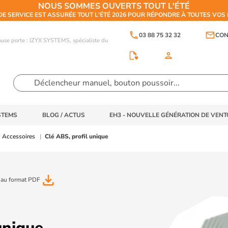
NOUS SOMMES OUVERTS TOUT L'ÉTÉ
DE SERVICE EST ASSURÉE TOUT L'ÉTÉ 2026 POUR RÉPONDRE À TOUTES VO
phone
email
03 88 75 32 32
CON
touse porte : IZYX SYSTEMS, spécialiste du
person
STEMS
BLOG / ACTUS
EH3 - NOUVELLE GÉNÉRATION DE VEN
Accessoires
Clé ABS, profil unique
file_download
 au format PDF
unique