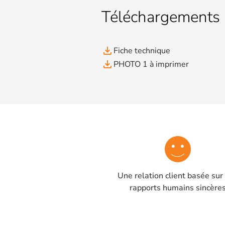
Téléchargements
file_download
Fiche technique
file_download
PHOTO 1 à imprimer
Une relation client basée sur
rapports humains sincère