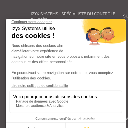
IZYX SYSTEMS : SPÉCIALISTE DU CONTRÔLE
SU
D'ACCÈS
Véritable spécialiste du
contrôle des accès, Izyx
Systems
fabrique une gamme complète de
solutions de
verrouillage électrique
et de
sécurité électronique
.
De la
gâche électrique
à la
ventouse pour porte
en passant par les
transformateurs
et
alimentations électriques
et les
déclencheurs
manuels
: nos familles de produits couvrent
l’ensemble des aspects liés au
contrôle d’accès
et
à la
sécurité des portes
et répondent ainsi à vos
besoins spécifiques.
Avec un engagement constant dans la recherche et
le développement, nous offrons des composants
(
serrure électrique, bouton poussoir, contacteur
à clé…
) et
systèmes de verrouillage
à la pointe
de l’innovation, fiables, faciles à poser et à utiliser.
Tous droits réservés Izyx Systems ©
|
Contrô