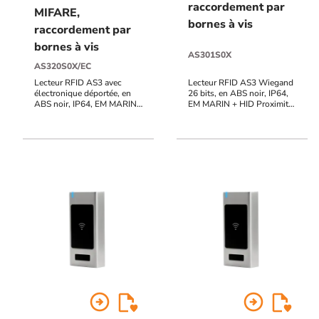
raccordement par
MIFARE,
bornes à vis
raccordement par
bornes à vis
AS301S0X
AS320S0X/EC
Lecteur RFID AS3 avec
Lecteur RFID AS3 Wiegand
électronique déportée, en
26 bits, en ABS noir, IP64,
ABS noir, IP64, EM MARIN
EM MARIN + HID Proximity
+ HID Proximity + MIFARE,
26-37 bits 125 KHz +
raccordement bornier à vis,
MIFARE (Classic, DESFire,
12V à 24V AC/DC, 999
Ultralight) 13,56 MHz,
utilisateurs, 2 contacts
raccordement bornier à vis,
inverseurs, voyants d'état,
12V à 24V DC, voyants
buzzer, sortie alarme POTL
d'état et buzzer pilotables
(porte ouverte trop
longtemps), PF (porte
forcée), UF (utilisation
frauduleuse), AP
(autoprotection du clavier)
arrow_circle_right
arrow_circle_right