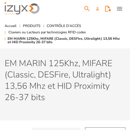
search
menu
person
Accueil
PRODUITS
CONTRÔLE D'ACCÈS
Claviers ou Lecteurs par technologies RFID codes
EM MARIN 125Khz, MIFARE (Classic, DESFire, Ultralight) 13,56 Mhz
et HID Proximity 26-37 bits
EM MARIN 125Khz, MIFARE
(Classic, DESFire, Ultralight)
13,56 Mhz et HID Proximity
26-37 bits