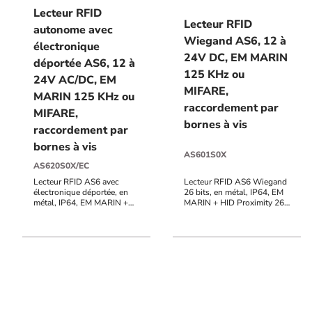
Lecteur RFID
Lecteur RFID
autonome avec
Wiegand AS6, 12 à
électronique
24V DC, EM MARIN
déportée AS6, 12 à
125 KHz ou
24V AC/DC, EM
MIFARE,
MARIN 125 KHz ou
raccordement par
MIFARE,
bornes à vis
raccordement par
bornes à vis
AS601S0X
AS620S0X/EC
Lecteur RFID AS6 avec
Lecteur RFID AS6 Wiegand
électronique déportée, en
26 bits, en métal, IP64, EM
métal, IP64, EM MARIN +
MARIN + HID Proximity 26-
HID Proximity + MIFARE,
37 bits 125 KHz + MIFARE
raccordement bornier à vis,
(Classic, DESFire,
12V à 24V AC/DC, 999
Ultralight) 13,56 MHz,
utilisateurs, 2 contacts
raccordement bornier à vis,
inverseurs, voyants d'état,
12V à 24V DC, voyants
buzzer, sortie alarme POTL
d'état et buzzer pilotables
(porte ouverte trop
longtemps), PF (porte
forcée), UF (utilisation
frauduleuse), AP