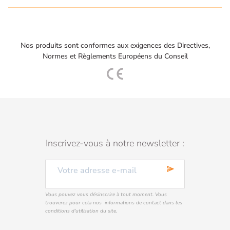
Nos produits sont conformes aux exigences des Directives,
Normes et Règlements Européens du Conseil
Inscrivez-vous à notre newsletter :
send
Vous pouvez vous désinscrire à tout moment. Vous
trouverez pour cela nos informations de contact dans les
conditions d'utilisation du site.