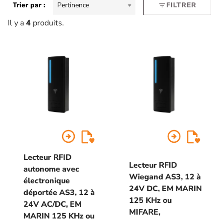
Trier par :
Pertinence
FILTRER
filter_list
Il y a
4
produits.
arrow_circle_right
arrow_circle_right
Lecteur RFID
Lecteur RFID
autonome avec
Wiegand AS3, 12 à
électronique
24V DC, EM MARIN
déportée AS3, 12 à
125 KHz ou
24V AC/DC, EM
MIFARE,
MARIN 125 KHz ou