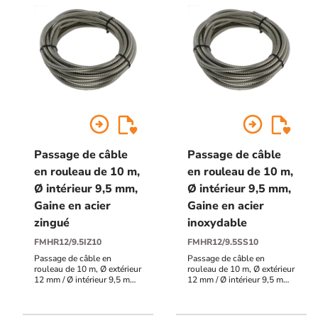
arrow_circle_right
arrow_circle_right
Passage de câble
Passage de câble
en rouleau de 10 m,
en rouleau de 10 m,
Ø intérieur 9,5 mm,
Ø intérieur 9,5 mm,
Gaine en acier
Gaine en acier
zingué
inoxydable
FMHR12/9.5IZ10
FMHR12/9.5SS10
Passage de câble en
Passage de câble en
rouleau de 10 m, Ø extérieur
rouleau de 10 m, Ø extérieur
12 mm / Ø intérieur 9,5 mm,
12 mm / Ø intérieur 9,5 mm,
Gaine en acier zingué
Gaine en acier inoxydable