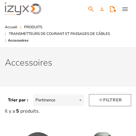
search
menu
person
Accueil
PRODUITS
TRANSMETTEURS DE COURANT ET PASSAGES DE CÂBLES
Accessoires
Accessoires
Trier par :
Pertinence
FILTRER
filter_list
Il y a
5
produits.