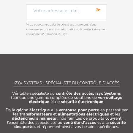
send
Vous pouvez vous désinscrire à tout moment. Vous
trouverez pour cela nos informations de contact dans les
conditions d'utilisation du site.
IZYX SYSTEMS : SPÉCIALISTE DU CONTRÔLE D'ACCÈS
Véritable spécialiste du
contrôle des accès, Izyx Systems
fabrique une gamme complète de solutions de
verrouillage
électrique
et de
sécurité électronique
.
De la
gâche électrique
à la
ventouse pour porte
en passant par
les
transformateurs
et
alimentations électriques
et les
déclencheurs manuels
: nos familles de produits couvrent
l’ensemble des aspects liés au
contrôle d’accès
et à la
sécurité
des portes
et répondent ainsi à vos besoins spécifiques.