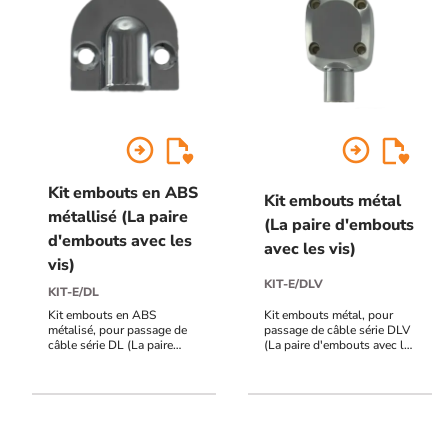
arrow_circle_right
arrow_circle_right
Kit embouts en ABS
Kit embouts métal
métallisé (La paire
(La paire d'embouts
d'embouts avec les
avec les vis)
vis)
KIT-E/DLV
KIT-E/DL
Kit embouts en ABS
Kit embouts métal, pour
métalisé, pour passage de
passage de câble série DLV
câble série DL (La paire
(La paire d'embouts avec les
d'embouts avec les vis)
vis)