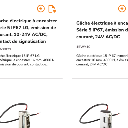
arrow_circle_right
arrow_circle_right
che électrique à encastrer
Gâche électrique à enca
rie 5 IP67 LG, émission de
Série 5 IP67, émission 
urant, 10-24V AC/DC,
courant, 24V AC/DC
ntact de signalisation
15WY10
WXX21
he électrique 15 IP 67 LG
Gâche électrique 15 IP 67 symétri
étrique, à encastrer 16 mm, 4800 N,
encastrer 16 mm, 4800 N, à émiss
mission de courant, contact de
courant, 24V AC/DC
nalisation, 10-24V AC/DC