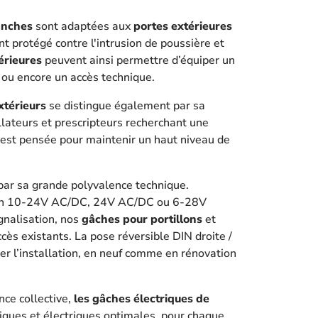
anches
sont adaptées aux
portes extérieures
 protégé contre l'intrusion de poussière et
érieures
peuvent ainsi permettre d’équiper un
e ou encore un accès technique.
xtérieurs
se distingue également par sa
allateurs et prescripteurs recherchant une
est pensée pour maintenir un haut niveau de
 par sa grande polyvalence technique.
t en 10-24V AC/DC, 24V AC/DC ou 6-28V
gnalisation, nos
gâches pour portillons
et
ès existants. La pose réversible DIN droite /
er l’installation, en neuf comme en rénovation
nce collective,
les gâches électriques de
ques et électriques optimales, pour chaque