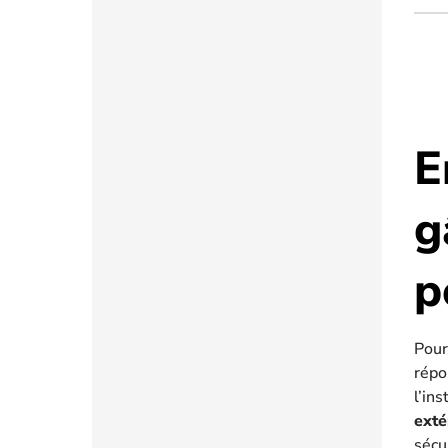
E
g
p
Pour
répo
l’in
exté
sécu