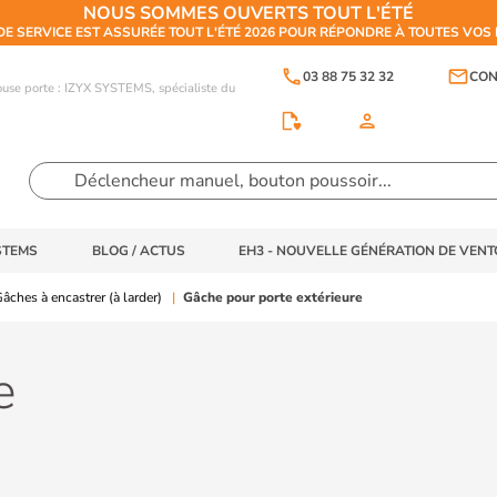
NOUS SOMMES OUVERTS TOUT L'ÉTÉ
DE SERVICE EST ASSURÉE TOUT L'ÉTÉ 2026 POUR RÉPONDRE À TOUTES VO
phone
email
03 88 75 32 32
CON
touse porte : IZYX SYSTEMS, spécialiste du
person
STEMS
BLOG / ACTUS
EH3 - NOUVELLE GÉNÉRATION DE VEN
âches à encastrer (à larder)
Gâche pour porte extérieure
e