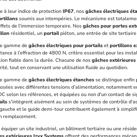
e à leur indice de protection
IP67
, nos
gâches électriques ét
rtillons
soumis aux intempéries. Le mécanisme est totalement
effets de l'immersion temporaire. Nos
gâches pour portes ext
illon
résidentiel, un
portail
piéton, une entrée de site tertiair
re gamme de
gâches électriques pour portails
et
portillons e
stance à l’effraction de 4800 N, critère essentiel pour les inst
tion fiable dans la durée. Chacune de nos
gâches extérieures
rité, tout en conservant une utilisation fluide au quotidien.
re gamme de
gâches électriques étanches
se distingue enfin
osées avec différentes tensions d’alimentation, notammen
C selon les références, et équipées ou non d'un contact de si
ails
s'intègrent aisément au sein de systèmes de contrôle d'acc
gauche et le guide demi-tour contribuent également à simplifi
n remplacement.
 équiper un site industriel, un bâtiment tertiaire ou une réside
es extérieures Izyx Systems
offrent des performances mécani