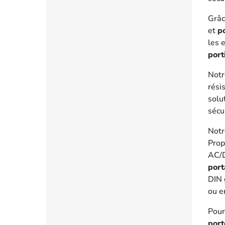
Grâc
et
po
les 
port
Not
rési
solu
sécu
Not
Prop
AC/D
port
DIN 
ou e
Pour
port