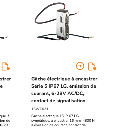
arrow_circle_right
strer
Gâche électrique à encastrer
de
Série 5 IP67 LG, émission de
courant, 6-28V AC/DC,
contact de signalisation
15WZX21
que, à
Gâche électrique 15 IP 67 LG
ion de
symétrique, à encastrer 16 mm, 4800 N,
, 6-28V
à émission de courant, contact de
signalisation, 6-28V AC/DC,