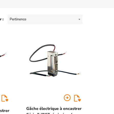
r :
Pertinence
arrow_circle_right
Gâche électrique à encastrer
strer