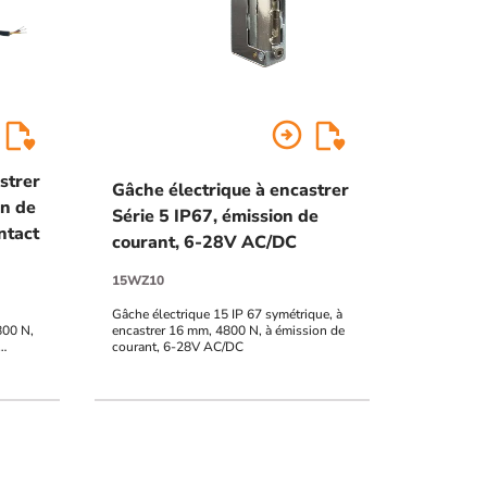
arrow_circle_right
strer
Gâche électrique à encastrer
on de
Série 5 IP67, émission de
ntact
courant, 6-28V AC/DC
15WZ10
Gâche électrique 15 IP 67 symétrique, à
800 N,
encastrer 16 mm, 4800 N, à émission de
courant, 6-28V AC/DC