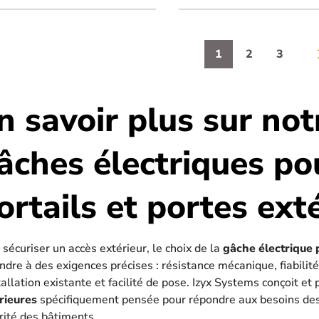
1
2
3
arrow_
n savoir plus sur n
âches électriques pou
ortails et portes ext
 sécuriser un accès extérieur, le choix de la
gâche électrique
ndre à des exigences précises : résistance mécanique, fiabili
stallation existante et facilité de pose. Izyx Systems conçoit
rieures
spécifiquement pensée pour répondre aux besoins des 
rité des bâtiments.