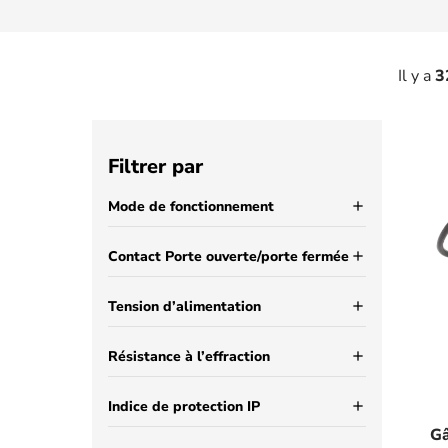
Il y a
3
Filtrer par
Mode de fonctionnement
add
Contact Porte ouverte/porte fermée
add
Tension d’alimentation
add
Résistance à l’effraction
add
Indice de protection IP
add
Gâ