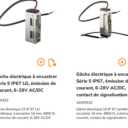
arrow_circle_right
arrow_circle_right
Gâche électrique à enca
che électrique à encastrer
Série 5 IP67, émission 
rie 5 IP67 LG, émission de
courant, 6-28V AC/DC,
urant, 6-28V AC/DC
contact de signalisation
WZ21
15WZX10
he électrique 15 IP 67 LG
Gâche électrique 15 IP 67 symétri
étrique, à encastrer 16 mm, 4800 N,
encastrer 16 mm, 4800 N, à émiss
mission de courant, 6-28V AC/DC
courant, contact de signalisation
AC/DC