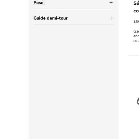
Pose
add
Sé
co
Guide demi-tour
add
15
Gâc
enc
co