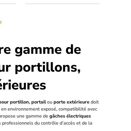
forward_ios
otre gamme de
r portillons,
érieures
pour portillon, portail
ou
porte extérieure
doit
té en environnement exposé, compatibilité avec
 et propose une gamme de
gâches électriques
professionnels du contrôle d’accès et de la