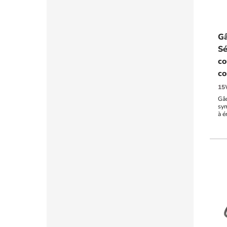
Gâ
Sé
co
co
15
Gâc
sym
à é
sig