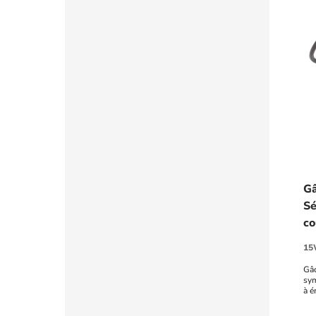
Gâ
Sé
co
15
Gâc
sym
à é