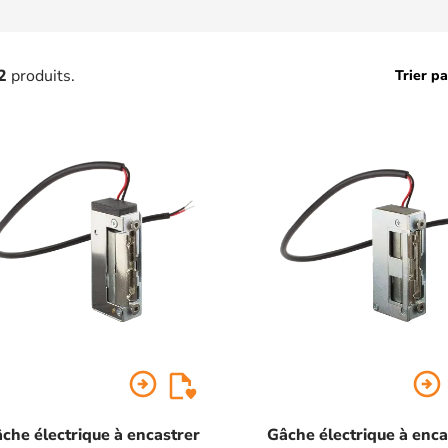
2
produits.
Trier pa
arrow_circle_right
arrow_circle_right
che électrique à encastrer
Gâche électrique à enca