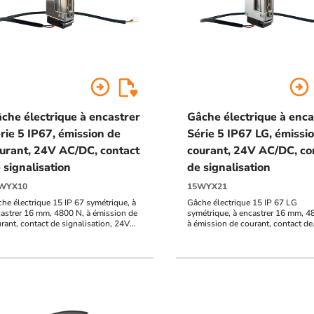
arrow_circle_right
arrow_circle_right
che électrique à encastrer
Gâche électrique à enca
rie 5 IP67, émission de
Série 5 IP67 LG, émissi
urant, 24V AC/DC, contact
courant, 24V AC/DC, co
 signalisation
de signalisation
WYX10
15WYX21
he électrique 15 IP 67 symétrique, à
Gâche électrique 15 IP 67 LG
astrer 16 mm, 4800 N, à émission de
symétrique, à encastrer 16 mm, 4
rant, contact de signalisation, 24V
à émission de courant, contact de
/DC
signalisation, 24V AC/DC