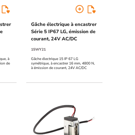
arrow_circle_right
strer
Gâche électrique à encastrer
de
Série 5 IP67 LG, émission de
courant, 24V AC/DC
15WY21
que, à
Gâche électrique 15 IP 67 LG
ion de
symétrique, à encastrer 16 mm, 4800 N,
à émission de courant, 24V AC/DC