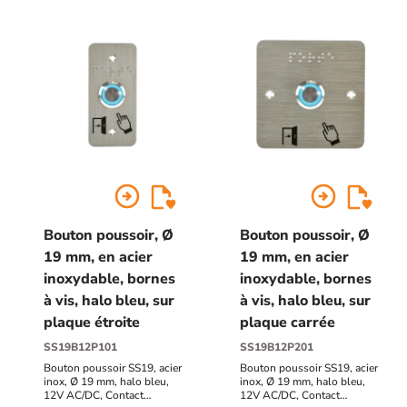
pictogrammes "Porte +
pictogrammes "Porte +
doigt" et "PORTE" en
doigt" et "PORTE" en
braille.
braille.
arrow_circle_right
arrow_circle_right
Bouton poussoir, Ø
Bouton poussoir, Ø
19 mm, en acier
19 mm, en acier
inoxydable, bornes
inoxydable, bornes
à vis, halo bleu, sur
à vis, halo bleu, sur
plaque étroite
plaque carrée
SS19B12P101
SS19B12P201
Bouton poussoir SS19, acier
Bouton poussoir SS19, acier
inox, Ø 19 mm, halo bleu,
inox, Ø 19 mm, halo bleu,
12V AC/DC, Contact
12V AC/DC, Contact