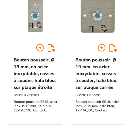
arrow_circle_right
arrow_circle_right
Bouton poussoir, Ø
Bouton poussoir, Ø
19 mm, en acier
19 mm, en acier
inoxydable, cosses
inoxydable, cosses
à souder, halo bleu,
à souder, halo bleu,
sur plaque étroite
sur plaque carrée
SS19B12CP101
SS19B12CP201
Bouton poussoir SS19, acier
Bouton poussoir SS19, acier
inox, Ø 19 mm, halo bleu,
inox, Ø 19 mm, halo bleu,
12V AC/DC, Contact
12V AC/DC, Contact
NO+NF, raccordement par
NO+NF, raccordement par
cosses à souder + Plaque
cosses à souder + Plaque
acier inox SSP101, 39,5 x
acier inox SSP101, 80 x 80
84,5 mm, perçage Ø 19 mm,
mm, perçage Ø 19 mm,