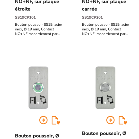
NO+NF, sur plaque
NO+NF, sur plaque
étroite
carrée
SS19CP101
SS19CP201
Bouton poussoir SS19, acier
Bouton poussoir SS19, acier
inox, Ø 19 mm, Contact
inox, Ø 19 mm, Contact
NO+NF raccordement par
NO+NF, raccordement par
cosses à souder + Plaque
cosses à souder + Plaque
acier inox SSP101, 39,5 x
acier inox SSP201, 80 x 80
84,5 mm, perçage Ø 19 mm,
mm, perçage Ø 19 mm,
pictogrammes "Porte +
pictogrammes "Porte +
doigt" et "PORTE" en braille
doigt" et "PORTE" en braille
arrow_circle_right
arrow_circle_right
Bouton poussoir, Ø
Bouton poussoir, Ø