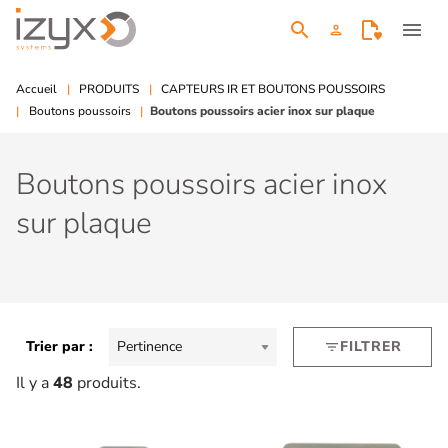
search
menu
person
Accueil
PRODUITS
CAPTEURS IR ET BOUTONS POUSSOIRS
Boutons poussoirs
Boutons poussoirs acier inox sur plaque
Boutons poussoirs acier inox
sur plaque
Trier par :
Pertinence
FILTRER
filter_list
Il y a
48
produits.