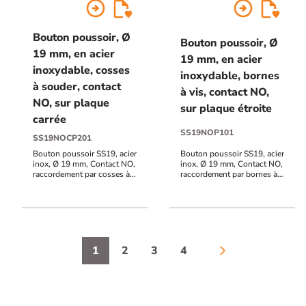
arrow_circle_right
arrow_circle_right
Bouton poussoir, Ø
Bouton poussoir, Ø
19 mm, en acier
19 mm, en acier
inoxydable, cosses
inoxydable, bornes
à souder, contact
à vis, contact NO,
NO, sur plaque
sur plaque étroite
carrée
SS19NOP101
SS19NOCP201
Bouton poussoir SS19, acier
Bouton poussoir SS19, acier
inox, Ø 19 mm, Contact NO,
inox, Ø 19 mm, Contact NO,
raccordement par cosses à
raccordement par bornes à
souder + Plaque acier inox
vis + Plaque acier inox
SSP201, 80 x 80 mm,
SSP101, 39,5 x 84,5 mm,
perçage Ø 19 mm,
perçage Ø 19 mm,
pictogrammes "Porte +
pictogrammes "Porte +
doigt" et "PORTE" en braille
doigt" et "PORTE" en braille
1
2
3
4
arrow_forward_ios