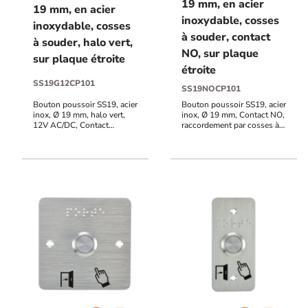
19 mm, en acier
19 mm, en acier
inoxydable, cosses
inoxydable, cosses
à souder, contact
à souder, halo vert,
NO, sur plaque
sur plaque étroite
étroite
SS19G12CP101
SS19NOCP101
Bouton poussoir SS19, acier
Bouton poussoir SS19, acier
inox, Ø 19 mm, halo vert,
inox, Ø 19 mm, Contact NO,
12V AC/DC, Contact
raccordement par cosses à
NO+NF, raccordement par
souder + Plaque acier inox
cosses à souder + Plaque
SSP101, 39,5 x 84,5 mm,
acier inox SSP101, 39,5 x
perçage Ø 19 mm,
84,5 mm, perçage Ø 19 mm,
pictogrammes "Porte +
pictogrammes "Porte +
doigt" et "PORTE" en braille
doigt" et "PORTE" en
braille.