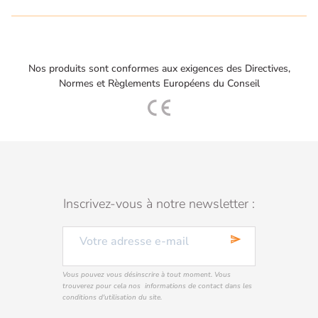
Nos produits sont conformes aux exigences des Directives,
Normes et Règlements Européens du Conseil
Inscrivez-vous à notre newsletter :
send
Vous pouvez vous désinscrire à tout moment. Vous
trouverez pour cela nos informations de contact dans les
conditions d'utilisation du site.