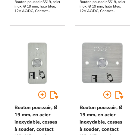
Bouton poussoir SS19, acier
Bouton poussoir SS19, acier
inox, Ø 19 mm, halo bleu,
inox, Ø 19 mm, halo bleu,
12V AC/DC, Contact
12V AC/DC, Contact
NO+NF, raccordement par
NO+NF, raccordement par
fils (précablé) + Plaque
fils (précablé) + Plaque
acier inox SSP101, 39,5 x
acier inox SSP201, 80 x 80
84,5 mm perçage Ø 19 mm,
mm, perçage Ø 19 mm,
pictogrammes "Porte +
pictogrammes "Porte +
doigt" et "PORTE" en
doigt" et "PORTE" en
braille.
braille.
arrow_circle_right
arrow_circle_right
Bouton poussoir, Ø
Bouton poussoir, Ø
19 mm, en acier
19 mm, en acier
inoxydable, cosses
inoxydable, cosses
à souder, contact
à souder, contact