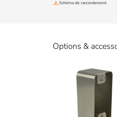
file_download
Schéma de raccordement
Options & accesso