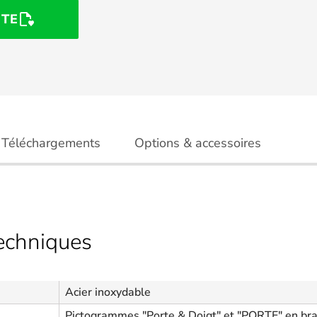
STE
Téléchargements
Options & accessoires
techniques
Acier inoxydable
Pictogrammes "Porte & Doigt" et "PORTE" en bra