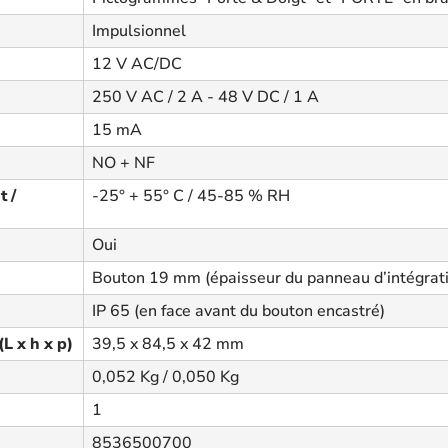
Impulsionnel
12 V AC/DC
250 V AC / 2 A - 48 V DC / 1 A
15 mA
NO + NF
 /
-25° + 55° C / 45-85 % RH
Oui
Bouton 19 mm (épaisseur du panneau d’intégrat
IP 65 (en face avant du bouton encastré)
L x h x p)
39,5 x 84,5 x 42 mm
0,052 Kg / 0,050 Kg
1
8536500700