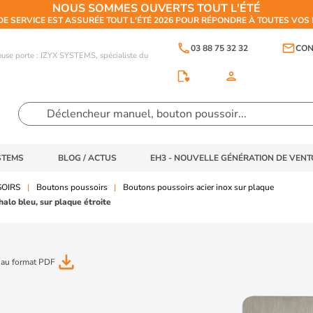
NOUS SOMMES OUVERTS TOUT L'ÉTÉ
DE SERVICE EST ASSURÉE TOUT L'ÉTÉ 2026 POUR RÉPONDRE À TOUTES VO
phone
email
03 88 75 32 32
CON
touse porte : IZYX SYSTEMS, spécialiste du
person
STEMS
BLOG / ACTUS
EH3 - NOUVELLE GÉNÉRATION DE VEN
SOIRS
Boutons poussoirs
Boutons poussoirs acier inox sur plaque
alo bleu, sur plaque étroite
file_download
 au format PDF