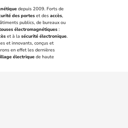
gnétique
depuis 2009. Forts de
curité des portes
et des
accès
,
 bâtiments publics, de bureaux ou
touses électromagnétiques
:
cès
et à la
sécurité électronique
.
les et innovants, conçus et
rons en effet les dernières
illage électrique
de haute