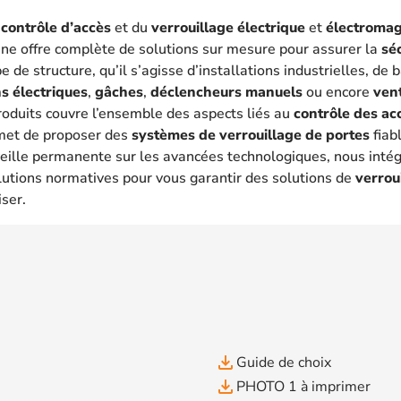
u
contrôle d’accès
et du
verrouillage électrique
et
électroma
une offre complète de solutions sur mesure pour assurer la
sé
 de structure, qu’il s’agisse d’installations industrielles, de
s électriques
,
gâches
,
déclencheurs manuels
ou encore
ven
oduits couvre l’ensemble des aspects liés au
contrôle des ac
met de proposer des
systèmes de verrouillage de portes
fiab
eille permanente sur les avancées technologiques, nous intég
lutions normatives pour vous garantir des solutions de
verrou
iser.
file_download
Guide de choix
file_download
PHOTO 1 à imprimer