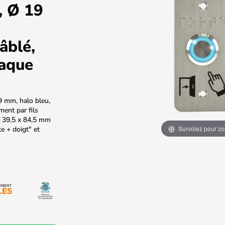
, Ø 19
âblé,
laque
9 mm, halo bleu,
ent par fils
, 39,5 x 84,5 mm
Survolez pour z
 + doigt" et