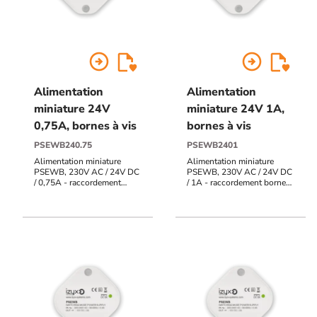
arrow_circle_right
arrow_circle_right
Alimentation
Alimentation
miniature 24V
miniature 24V 1A,
0,75A, bornes à vis
bornes à vis
PSEWB240.75
PSEWB2401
Alimentation miniature
Alimentation miniature
PSEWB, 230V AC / 24V DC
PSEWB, 230V AC / 24V DC
/ 0,75A - raccordement
/ 1A - raccordement bornes
bornes à vis
à vis