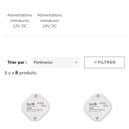
Alimentations
Alimentations
miniatures
miniatures
12V DC
24V DC
Trier par :
Pertinence
FILTRER
filter_list
Il y a
8
produits.