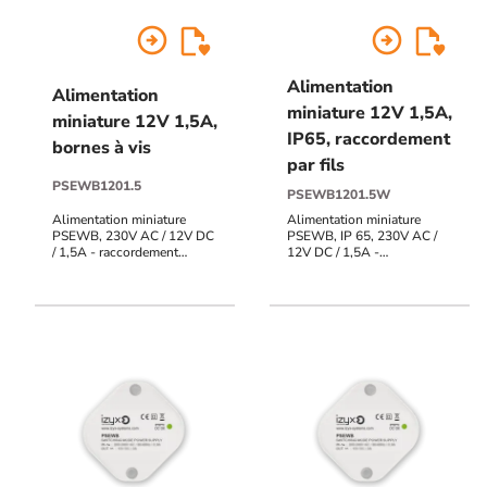
arrow_circle_right
arrow_circle_right
Alimentation
Alimentation
miniature 12V 1,5A,
miniature 12V 1,5A,
IP65, raccordement
bornes à vis
par fils
PSEWB1201.5
PSEWB1201.5W
Alimentation miniature
Alimentation miniature
PSEWB, 230V AC / 12V DC
PSEWB, IP 65, 230V AC /
/ 1,5A - raccordement
12V DC / 1,5A -
bornes à vis
raccordement à fils