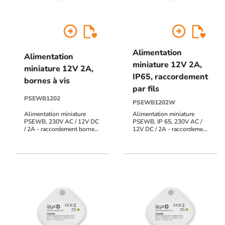
arrow_circle_right
arrow_circle_right
Alimentation
Alimentation
miniature 12V 2A,
miniature 12V 2A,
IP65, raccordement
bornes à vis
par fils
PSEWB1202
PSEWB1202W
Alimentation miniature
Alimentation miniature
PSEWB, 230V AC / 12V DC
PSEWB, IP 65, 230V AC /
/ 2A - raccordement bornes
12V DC / 2A - raccordement
à vis
à fils, triple protection en
sortie (court-circuit /
surcharge / surtension)