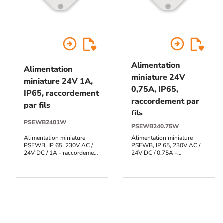
arrow_circle_right
arrow_circle_right
Alimentation
Alimentation
miniature 24V
miniature 24V 1A,
0,75A, IP65,
IP65, raccordement
raccordement par
par fils
fils
PSEWB2401W
PSEWB240.75W
Alimentation miniature
Alimentation miniature
PSEWB, IP 65, 230V AC /
PSEWB, IP 65, 230V AC /
24V DC / 1A - raccordement
24V DC / 0,75A -
à fils
raccordement à fils