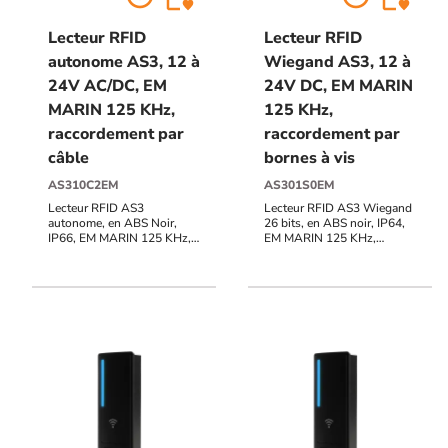
Lecteur RFID
Lecteur RFID
autonome AS3, 12 à
Wiegand AS3, 12 à
24V AC/DC, EM
24V DC, EM MARIN
MARIN 125 KHz,
125 KHz,
raccordement par
raccordement par
câble
bornes à vis
AS310C2EM
AS301S0EM
Lecteur RFID AS3
Lecteur RFID AS3 Wiegand
autonome, en ABS Noir,
26 bits, en ABS noir, IP64,
IP66, EM MARIN 125 KHz,
EM MARIN 125 KHz,
999 utilisateurs, 1 contact
raccordement bornier à vis,
inverseur, raccordement par
12V à 24V DC, voyants
câble de 2 m, 12V à 24V
d'état et buzzer pilotables
AC/DC, voyants d'état,
buzzer, sortie alarme essais
frauduleux / autoprotection