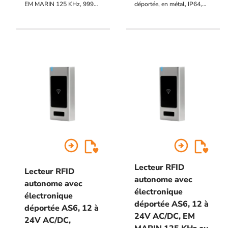
EM MARIN 125 KHz, 999
déportée, en métal, IP64,
utilisateurs, 1 contact
EM MARIN 125 KHz,
inverseur, raccordement par
raccordement bornier à vis,
câble de 2 m, 12V à 24V
12V à 24V AC/DC, 999
AC/DC, voyants d'état,
utilisateurs, 2 contacts
buzzer, sortie alarme essais
inverseurs, voyants d'état,
frauduleux / autoprotection
buzzer, sortie alarme POTL
(porte ouverte trop
longtemps), PF (porte
forcée), UF (utilisation
frauduleuse), AP
(autoprotection du clavier)
arrow_circle_right
arrow_circle_right
Lecteur RFID
Lecteur RFID
autonome avec
autonome avec
électronique
électronique
déportée AS6, 12 à
déportée AS6, 12 à
24V AC/DC, EM
24V AC/DC,