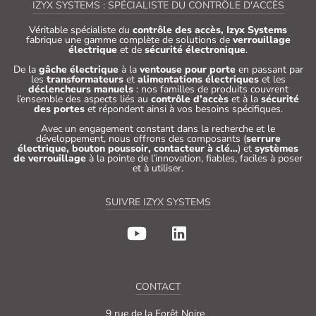
IZYX SYSTEMS : SPÉCIALISTE DU CONTRÔLE D'ACCÈS
Véritable spécialiste du
contrôle des accès, Izyx Systems
fabrique une gamme complète de solutions de
verrouillage
électrique
et de
sécurité électronique
.
De la
gâche électrique
à la
ventouse pour porte
en passant par
les
transformateurs
et
alimentations électriques
et les
déclencheurs manuels
: nos familles de produits couvrent
l’ensemble des aspects liés au
contrôle d’accès
et à la
sécurité
des portes
et répondent ainsi à vos besoins spécifiques.
Avec un engagement constant dans la recherche et le
développement, nous offrons des composants (
serrure
électrique, bouton poussoir, contacteur à clé…
) et
systèmes
de verrouillage
à la pointe de l’innovation, fiables, faciles à poser
et à utiliser.
SUIVRE IZYX SYSTEMS
CONTACT
9 rue de la Forêt Noire