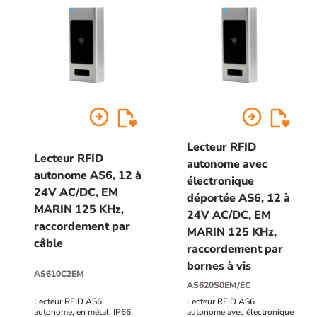
arrow_circle_right
arrow_circle_right
Lecteur RFID
Lecteur RFID
autonome avec
autonome AS6, 12 à
électronique
24V AC/DC, EM
déportée AS6, 12 à
MARIN 125 KHz,
24V AC/DC, EM
raccordement par
MARIN 125 KHz,
câble
raccordement par
bornes à vis
AS610C2EM
AS620S0EM/EC
Lecteur RFID AS6
Lecteur RFID AS6
autonome, en métal, IP66,
autonome avec électronique