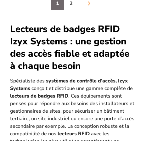
(porte ouverte trop
1
2
arrow_forward_ios
longtemps), PF (porte
forcée), UF (utilisation
frauduleuse), AP
(autoprotection du clavier)
Lecteurs de badges RFID
Izyx Systems : une gestion
des accès fiable et adaptée
à chaque besoin
Spécialiste des
systèmes de contrôle d’accès, Izyx
Systems
conçoit et distribue une gamme complète de
lecteurs de badges RFID
. Ces équipements sont
pensés pour répondre aux besoins des installateurs et
gestionnaires de sites, pour sécuriser un bâtiment
tertiaire, un site industriel ou encore une porte d’accès
secondaire par exemple. La conception robuste et la
compatibilité de nos
lecteurs RFID
avec les