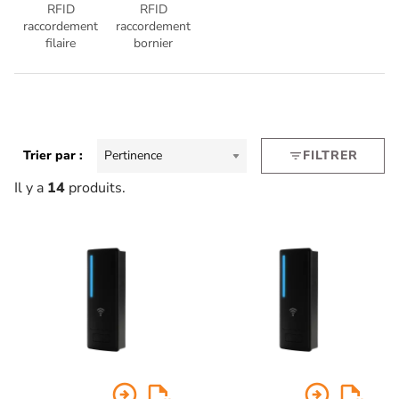
RFID
RFID
raccordement
raccordement
filaire
bornier
Trier par :
Pertinence
FILTRER
filter_list
Il y a
14
produits.
arrow_circle_right
arrow_circle_right