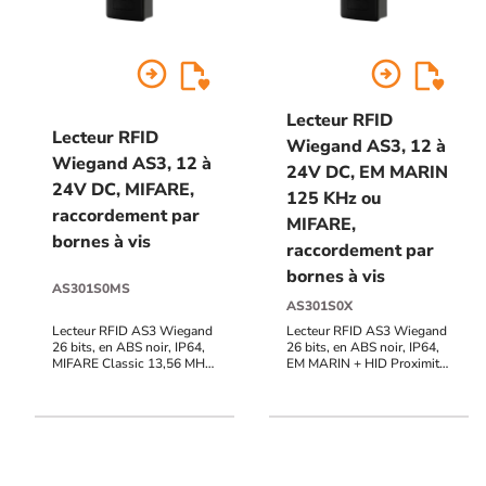
arrow_circle_right
arrow_circle_right
Lecteur RFID
Lecteur RFID
Wiegand AS3, 12 à
Wiegand AS3, 12 à
24V DC, EM MARIN
24V DC, MIFARE,
125 KHz ou
raccordement par
MIFARE,
bornes à vis
raccordement par
bornes à vis
AS301S0MS
AS301S0X
Lecteur RFID AS3 Wiegand
Lecteur RFID AS3 Wiegand
26 bits, en ABS noir, IP64,
26 bits, en ABS noir, IP64,
MIFARE Classic 13,56 MHz,
EM MARIN + HID Proximity
raccordement bornier à vis,
26-37 bits 125 KHz +
12V à 24V DC, voyants
MIFARE (Classic, DESFire,
d'état et buzzer pilotables
Ultralight) 13,56 MHz,
raccordement bornier à vis,
12V à 24V DC, voyants
d'état et buzzer pilotables