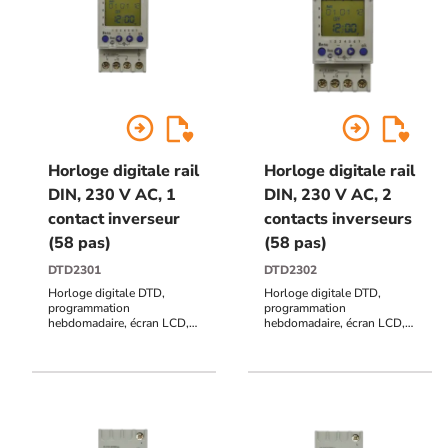
arrow_circle_right
arrow_circle_right
Horloge digitale rail
Horloge digitale rail
DIN, 230 V AC, 1
DIN, 230 V AC, 2
contact inverseur
contacts inverseurs
(58 pas)
(58 pas)
DTD2301
DTD2302
Horloge digitale DTD,
Horloge digitale DTD,
programmation
programmation
hebdomadaire, écran LCD,
hebdomadaire, écran LCD,
fixation rail DIN ,2M, 230V
fixation rail DIN, 2M, 230V
AC, 1 contact inverseur (58
AC, 2 contacts inverseurs
pas), programmation
(58 pas), programmation
intuitive
intuitive