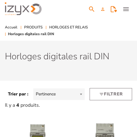
search
menu
person
Accueil
PRODUITS
HORLOGES ET RELAIS
Horloges digitales rail DIN
Horloges digitales rail DIN
Trier par :
Pertinence
FILTRER
filter_list
Il y a
4
produits.