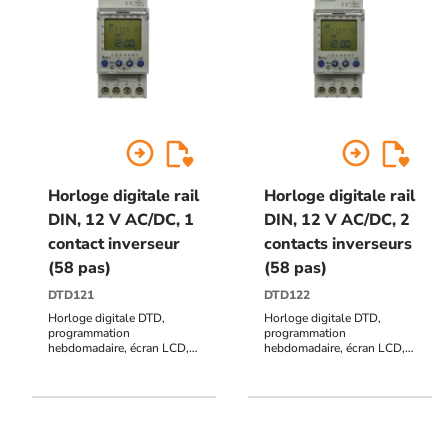
arrow_circle_right
arrow_circle_right
Horloge digitale rail
Horloge digitale rail
DIN, 12 V AC/DC, 1
DIN, 12 V AC/DC, 2
contact inverseur
contacts inverseurs
(58 pas)
(58 pas)
DTD121
DTD122
Horloge digitale DTD,
Horloge digitale DTD,
programmation
programmation
hebdomadaire, écran LCD,
hebdomadaire, écran LCD,
fixation rail DIN, 2M, 12 V
fixation rail DIN, 2M, 12 V
AC/DC, 1 contact inverseur
AC/DC, 2 contacts
(58 pas), programmation
inverseurs (58 pas),
intuitive
programmation intuitive