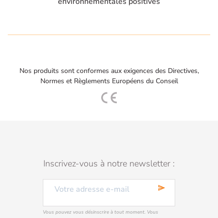
environnementales positives
Nos produits sont conformes aux exigences des Directives,
Normes et Règlements Européens du Conseil
Inscrivez-vous à notre newsletter :
send
Vous pouvez vous désinscrire à tout moment. Vous