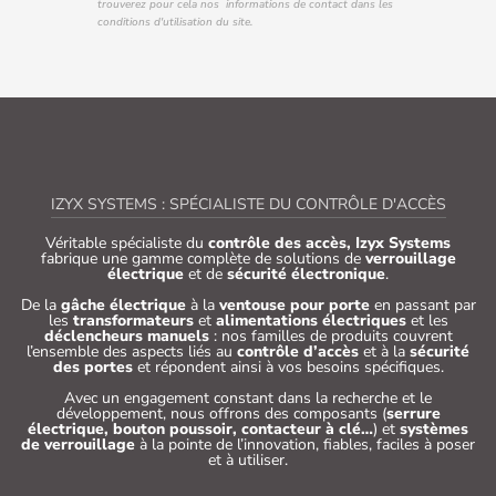
trouverez pour cela nos informations de contact dans les
conditions d'utilisation du site.
IZYX SYSTEMS : SPÉCIALISTE DU CONTRÔLE D'ACCÈS
Véritable spécialiste du
contrôle des accès, Izyx Systems
fabrique une gamme complète de solutions de
verrouillage
électrique
et de
sécurité électronique
.
De la
gâche électrique
à la
ventouse pour porte
en passant par
les
transformateurs
et
alimentations électriques
et les
déclencheurs manuels
: nos familles de produits couvrent
l’ensemble des aspects liés au
contrôle d’accès
et à la
sécurité
des portes
et répondent ainsi à vos besoins spécifiques.
Avec un engagement constant dans la recherche et le
développement, nous offrons des composants (
serrure
électrique, bouton poussoir, contacteur à clé…
) et
systèmes
de verrouillage
à la pointe de l’innovation, fiables, faciles à poser
et à utiliser.