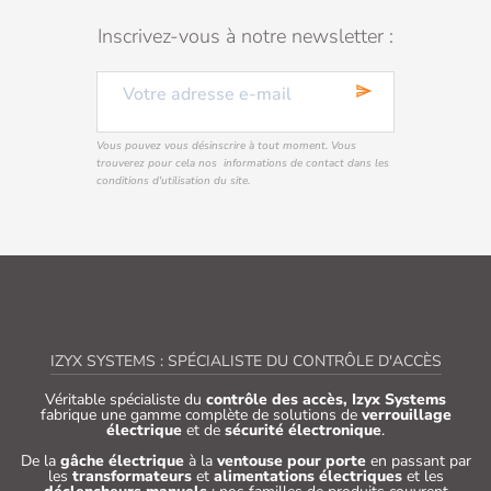
Inscrivez-vous à notre newsletter :
send
Vous pouvez vous désinscrire à tout moment. Vous
trouverez pour cela nos informations de contact dans les
conditions d'utilisation du site.
IZYX SYSTEMS : SPÉCIALISTE DU CONTRÔLE D'ACCÈS
Véritable spécialiste du
contrôle des accès, Izyx Systems
fabrique une gamme complète de solutions de
verrouillage
électrique
et de
sécurité électronique
.
De la
gâche électrique
à la
ventouse pour porte
en passant par
les
transformateurs
et
alimentations électriques
et les