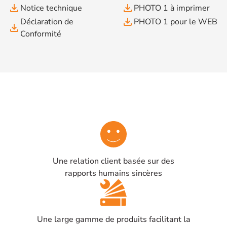
file_download
file_download
Notice technique
PHOTO 1 à imprimer
file_download
Déclaration de
PHOTO 1 pour le WEB
file_download
Conformité
Une relation client basée sur des
rapports humains sincères
Une large gamme de produits facilitant la