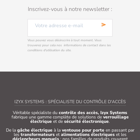
Inscrivez-vous à notre newsletter :
send
Vous pouvez vous désinscrire à tout moment. Vous
trouverez pour cela nos informations de contact dans les
conditions d'utilisation du site.
IZYX SYSTEMS : SPÉCIALISTE DU CONTRÔLE D'ACCÈS
Véritable spécialiste du
contrôle des accès, Izyx Systems
fabrique une gamme complète de solutions de
verrouillage
électrique
et de
sécurité électronique
.
De la
gâche électrique
à la
ventouse pour porte
en passant par
les
transformateurs
et
alimentations électriques
et les
déclencheurs manuels
: nos familles de produits couvrent