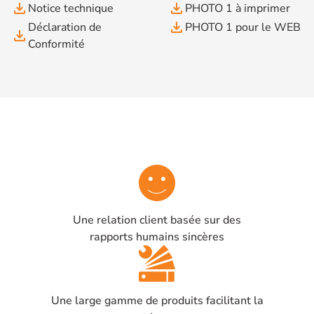
file_download
file_download
Notice technique
PHOTO 1 à imprimer
file_download
Déclaration de
PHOTO 1 pour le WEB
file_download
Conformité
Une relation client basée sur des
rapports humains sincères
Une large gamme de produits facilitant la