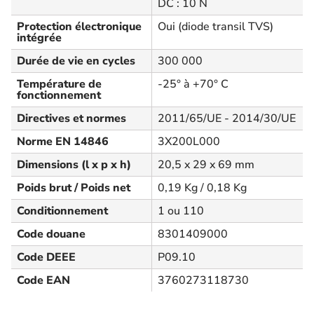
DC : 10 N
Protection électronique
Oui (diode transil TVS)
intégrée
Durée de vie en cycles
300 000
Température de
-25° à +70° C
fonctionnement
Directives et normes
2011/65/UE - 2014/30/UE
Norme EN 14846
3X200L000
Dimensions (l x p x h)
20,5 x 29 x 69 mm
Poids brut / Poids net
0,19 Kg / 0,18 Kg
Conditionnement
1 ou 110
Code douane
8301409000
Code DEEE
P09.10
Code EAN
3760273118730