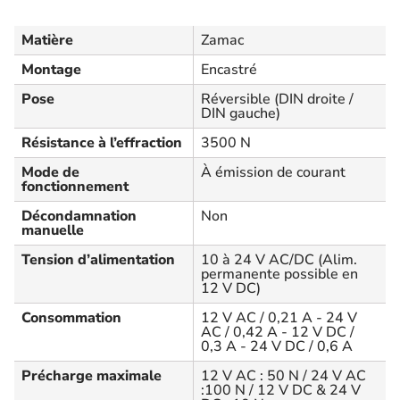
Matière
Zamac
Montage
Encastré
Pose
Réversible (DIN droite /
DIN gauche)
Résistance à l’effraction
3500 N
Mode de
À émission de courant
fonctionnement
Décondamnation
Non
manuelle
Tension d’alimentation
10 à 24 V AC/DC (Alim.
permanente possible en
12 V DC)
Consommation
12 V AC / 0,21 A - 24 V
AC / 0,42 A - 12 V DC /
0,3 A - 24 V DC / 0,6 A
Précharge maximale
12 V AC : 50 N / 24 V AC
:100 N / 12 V DC & 24 V