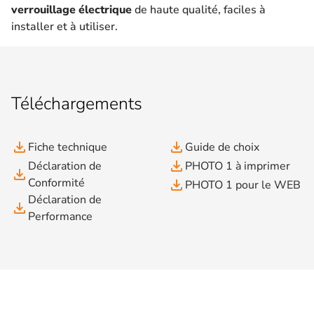
verrouillage électrique
de haute qualité, faciles à
installer et à utiliser.
Téléchargements
file_download
file_download
Fiche technique
Guide de choix
file_download
Déclaration de
PHOTO 1 à imprimer
file_download
Conformité
file_download
PHOTO 1 pour le WEB
Déclaration de
file_download
Performance