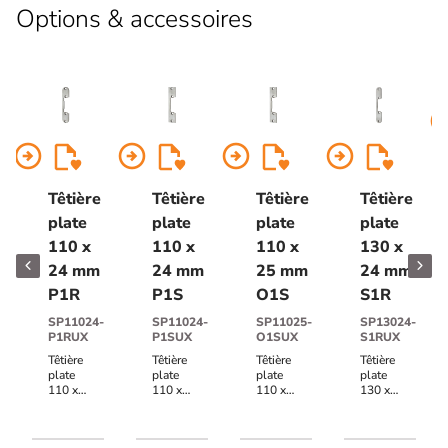
Options & accessoires
arrow_circl
arrow_circle_right
arrow_circle_right
arrow_circle_right
arrow_circle_right
Têtière
Têtière
Têtière
Têtière
plate
plate
plate
plate
110 x
110 x
110 x
130 x
24 mm
24 mm
25 mm
24 mm
P1R
P1S
O1S
S1R
SP11024-
SP11024-
SP11025-
SP13024-
P1RUX
P1SUX
O1SUX
S1RUX
Têtière
Têtière
Têtière
Têtière
plate
plate
plate
plate
110 x
110 x
110 x
130 x
24 mm
24 mm
25 mm
24 mm
P1R
P1S
O1S
S1R
acier
acier
acier
acier