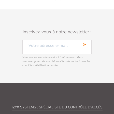
Inscrivez-vous à notre newsletter :
send
Vous pouvez vous désinscrire à tout moment. Vous
trouverez pour cela nos informations de contact dans les
conditions d'utilisation du site.
IZYX SYSTEMS : SPÉCIALISTE DU CONTRÔLE D'ACCÈS