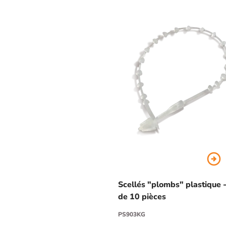
arrow_circle_right
Scellés "plombs" plastique -
de 10 pièces
PS903KG