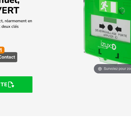
 VERT
ct, réarmement en
t deux clés
Survolez pour z
STE