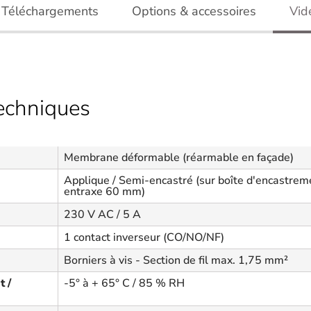
Téléchargements
Options & accessoires
Vid
techniques
Membrane déformable (réarmable en façade)
Applique / Semi-encastré (sur boîte d'encastrem
entraxe 60 mm)
230 V AC / 5 A
1 contact inverseur (CO/NO/NF)
Borniers à vis - Section de fil max. 1,75 mm²
 /
-5° à + 65° C / 85 % RH