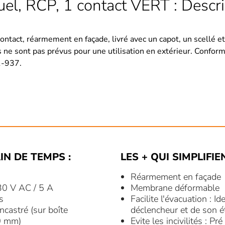
l, RCP, 1 contact VERT : Descri
ntact, réarmement en façade, livré avec un capot, un scellé 
ls ne sont pas prévus pour une utilisation en extérieur. Confor
1-937.
IN DE TEMPS :
LES + QUI SIMPLIFIE
Réarmement en façade
30 V AC / 5 A
Membrane déformable
is
Facilite l'évacuation : Id
castré (sur boîte
déclencheur et de son é
60 mm)
Evite les incivilités : P