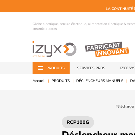
LA CONTINUITÉ 
Gâche électrique, serrure électrique, alimentation électrique & ven
contrôle d’accès.
PRODUITS
SERVICES PROS
IZYX SY
Accueil
PRODUITS
DÉCLENCHEURS MANUELS
Dé
Télécharger
RCP100G
Déclencheur ma