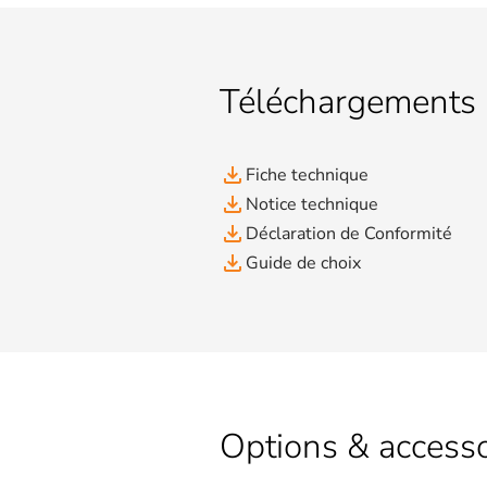
Téléchargements
file_download
Fiche technique
file_download
Notice technique
file_download
Déclaration de Conformité
file_download
Guide de choix
Options & accesso