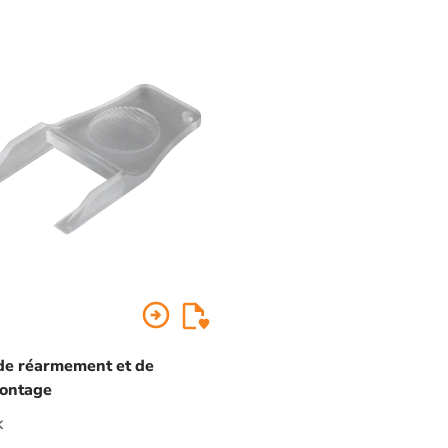
arrow_circle_right
de réarmement et de
ontage
K