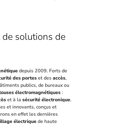
 de solutions de
gnétique
depuis 2009. Forts de
curité des portes
et des
accès
,
 bâtiments publics, de bureaux ou
touses électromagnétiques
:
cès
et à la
sécurité électronique
.
les et innovants, conçus et
rons en effet les dernières
illage électrique
de haute