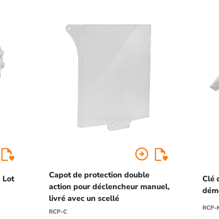
arrow_circle_right
Capot de protection double
 Lot
Clé 
action pour déclencheur manuel,
dém
livré avec un scellé
RCP-
RCP-C