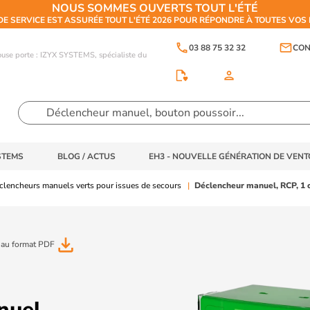
NOUS SOMMES OUVERTS TOUT L'ÉTÉ
DE SERVICE EST ASSURÉE TOUT L'ÉTÉ 2026 POUR RÉPONDRE À TOUTES VO
phone
email
03 88 75 32 32
CON
touse porte : IZYX SYSTEMS, spécialiste du
person
STEMS
BLOG / ACTUS
EH3 - NOUVELLE GÉNÉRATION DE VEN
clencheurs manuels verts pour issues de secours
Déclencheur manuel, RCP, 1 
file_download
 au format PDF
nuel,