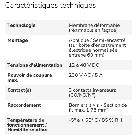
Caractéristiques techniques
Technologie
Membrane déformable
(réarmable en façade)
Montage
Applique / Semi-encastré
(sur boîte d'encastrement
électrique normalisée
entraxe 60 mm)
Tensions d'alimentation
12 à 48 V DC
Pouvoir de coupure
230 V AC / 5 A
max.
Contact(s)
3 contacts inverseurs
(CO/NO/NF)
Raccordement
Borniers à vis - Section de
fil max. 1,75 mm²
Température de
-5° à + 65° C / 85 % RH
fonctionnement /
Humidité relative