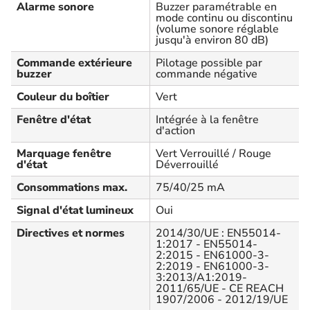
Alarme sonore
Buzzer paramétrable en
mode continu ou discontinu
(volume sonore réglable
jusqu'à environ 80 dB)
Commande extérieure
Pilotage possible par
buzzer
commande négative
Couleur du boîtier
Vert
Fenêtre d'état
Intégrée à la fenêtre
d'action
Marquage fenêtre
Vert Verrouillé / Rouge
d'état
Déverrouillé
Consommations max.
75/40/25 mA
Signal d'état lumineux
Oui
Directives et normes
2014/30/UE : EN55014-
1:2017 - EN55014-
2:2015 - EN61000-3-
2:2019 - EN61000-3-
3:2013/A1:2019-
2011/65/UE - CE REACH
1907/2006 - 2012/19/UE