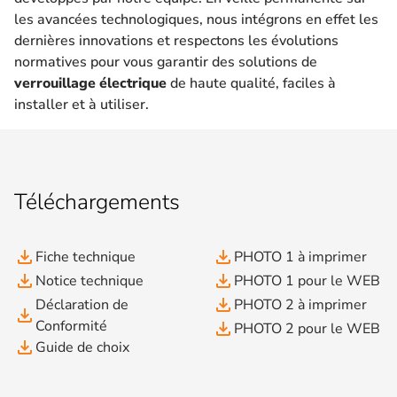
les avancées technologiques, nous intégrons en effet les
dernières innovations et respectons les évolutions
normatives pour vous garantir des solutions de
verrouillage électrique
de haute qualité, faciles à
installer et à utiliser.
Téléchargements
file_download
file_download
Fiche technique
PHOTO 1 à imprimer
file_download
file_download
Notice technique
PHOTO 1 pour le WEB
file_download
Déclaration de
PHOTO 2 à imprimer
file_download
Conformité
file_download
PHOTO 2 pour le WEB
file_download
Guide de choix