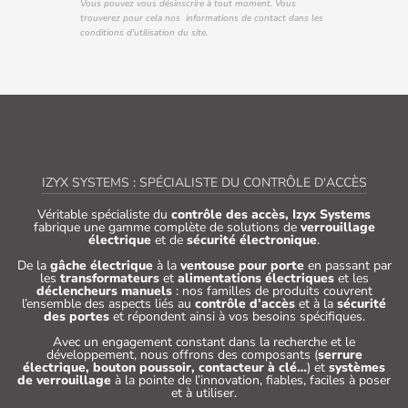
Vous pouvez vous désinscrire à tout moment. Vous
trouverez pour cela nos informations de contact dans les
conditions d'utilisation du site.
IZYX SYSTEMS : SPÉCIALISTE DU CONTRÔLE D'ACCÈS
Véritable spécialiste du
contrôle des accès, Izyx Systems
fabrique une gamme complète de solutions de
verrouillage
électrique
et de
sécurité électronique
.
De la
gâche électrique
à la
ventouse pour porte
en passant par
les
transformateurs
et
alimentations électriques
et les
déclencheurs manuels
: nos familles de produits couvrent
l’ensemble des aspects liés au
contrôle d’accès
et à la
sécurité
des portes
et répondent ainsi à vos besoins spécifiques.
Avec un engagement constant dans la recherche et le
développement, nous offrons des composants (
serrure
électrique, bouton poussoir, contacteur à clé…
) et
systèmes
de verrouillage
à la pointe de l’innovation, fiables, faciles à poser
et à utiliser.