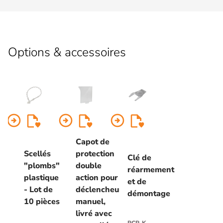
Options & accessoires
arrow_circle_right
arrow_circle_right
arrow_circle_right
Capot de
Scellés
protection
Clé de
"plombs"
double
réarmement
plastique
action pour
et de
- Lot de
déclencheur
démontage
10 pièces
manuel,
livré avec
RCP-K