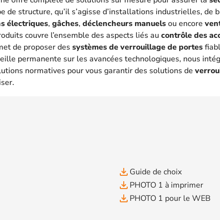
 de structure, qu’il s’agisse d’installations industrielles, de
s électriques
,
gâches
,
déclencheurs manuels
ou encore
ven
oduits couvre l’ensemble des aspects liés au
contrôle des ac
met de proposer des
systèmes de verrouillage de portes
fiab
eille permanente sur les avancées technologiques, nous intég
lutions normatives pour vous garantir des solutions de
verrou
iser.
file_download
Guide de choix
file_download
PHOTO 1 à imprimer
file_download
PHOTO 1 pour le WEB