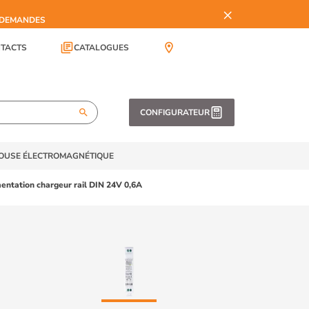
×
S DEMANDES
library_books
location_on
TACTS
CATALOGUES
search
CONFIGURATEUR
TOUSE ÉLECTROMAGNÉTIQUE
entation chargeur rail DIN 24V 0,6A