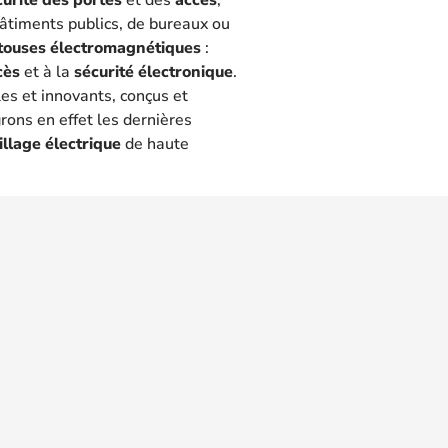
 bâtiments publics, de bureaux ou
touses électromagnétiques
:
cès
et à la
sécurité électronique
.
les et innovants, conçus et
rons en effet les dernières
illage électrique
de haute