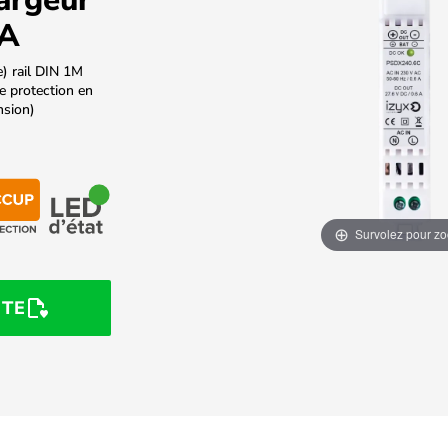
6A
) rail DIN 1M
e protection en
nsion)
Survolez pour z
STE