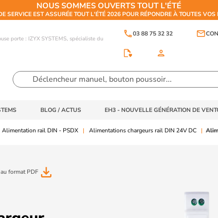
NOUS SOMMES OUVERTS TOUT L'ÉTÉ
DE SERVICE EST ASSURÉE TOUT L'ÉTÉ 2026 POUR RÉPONDRE À TOUTES VO
phone
email
03 88 75 32 32
CON
touse porte : IZYX SYSTEMS, spécialiste du
person
STEMS
BLOG / ACTUS
EH3 - NOUVELLE GÉNÉRATION DE VEN
Alimentation rail DIN - PSDX
Alimentations chargeurs rail DIN 24V DC
Alim
file_download
 au format PDF
argeur