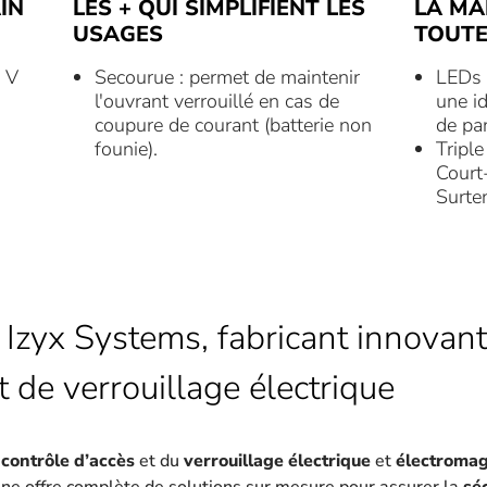
IN
LES + QUI SIMPLIFIENT LES
LA MA
USAGES
TOUTE
2 V
Secourue : permet de maintenir
LEDs 
l'ouvrant verrouillé en cas de
une id
coupure de courant (batterie non
de pa
founie).
Triple
Court-
Surte
 Izyx Systems, fabricant innovant
t de verrouillage électrique
u
contrôle d’accès
et du
verrouillage électrique
et
électroma
une offre complète de solutions sur mesure pour assurer la
sé