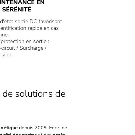
INTENANCE EN
 SÉRÉNITÉ
d'état sortie DC favorisant
entification rapide en cas
nne.
 protection en sortie :
circuit / Surcharge /
nsion.
 de solutions de
gnétique
depuis 2009. Forts de
curité des portes
et des
accès
,