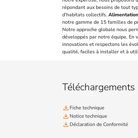
répondant aux besoins de tout type
d'habitats collectifs.
Alimentation
notre gamme de 15 familles de pr
Notre approche globale nous per
développés par notre équipe. En v
innovations et respectons les évo
qualité, faciles à installer et à util
Téléchargements
file_download
Fiche technique
file_download
Notice technique
file_download
Déclaration de Conformité