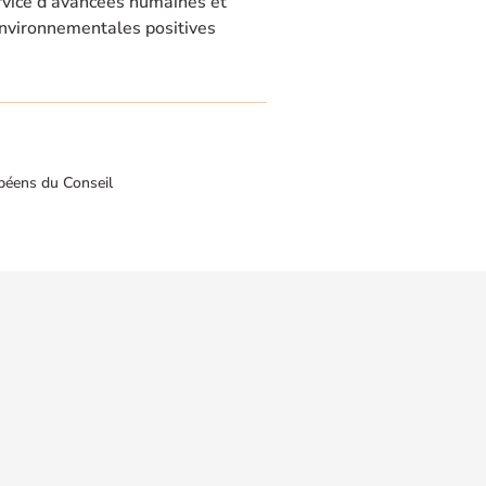
rvice d’avancées humaines et
nvironnementales positives
péens du Conseil