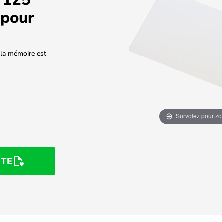
pour
a mémoire est
Survolez pour z
STE