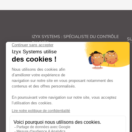
IZYX SYSTEMS : SPÉCIALISTE DU CONTRÔLE
SU
D'ACCÈS
Véritable spécialiste du
contrôle des accès, Izyx
Systems
fabrique une gamme complète de
solutions de
verrouillage électrique
et de
sécurité électronique
.
De la
gâche électrique
à la
ventouse pour porte
en passant par les
transformateurs
et
alimentations électriques
et les
déclencheurs
manuels
: nos familles de produits couvrent
l’ensemble des aspects liés au
contrôle d’accès
et
à la
sécurité des portes
et répondent ainsi à vos
besoins spécifiques.
Avec un engagement constant dans la recherche et
le développement, nous offrons des composants
(
serrure électrique, bouton poussoir, contacteur
à clé…
) et
systèmes de verrouillage
à la pointe
de l’innovation, fiables, faciles à poser et à utiliser.