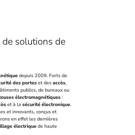
 de solutions de
gnétique
depuis 2009. Forts de
curité des portes
et des
accès
,
 bâtiments publics, de bureaux ou
touses électromagnétiques
:
cès
et à la
sécurité électronique
.
les et innovants, conçus et
rons en effet les dernières
illage électrique
de haute