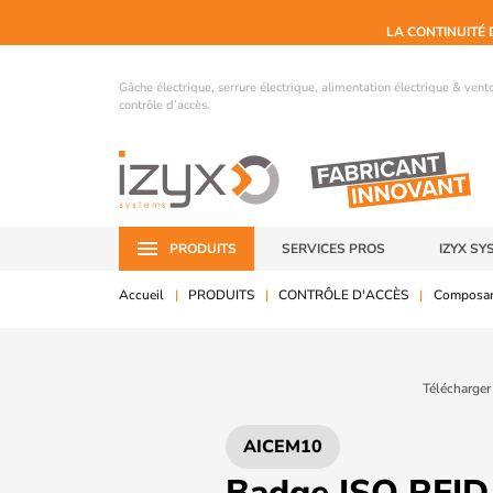
LA CONTINUITÉ 
Gâche électrique, serrure électrique, alimentation électrique & ven
contrôle d’accès.
PRODUITS
SERVICES PROS
IZYX SY
Accueil
PRODUITS
CONTRÔLE D'ACCÈS
Composan
Télécharger
AICEM10
Badge ISO RFID