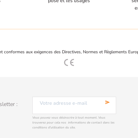
s
pose et les usages
se
e
t conformes aux exigences des Directives, Normes et Règlements Euro
send
letter :
Vous pouvez vous désinscrire à tout moment. Vous
trouverez pour cela nos informations de contact dans les
conditions d'utilisation du site.