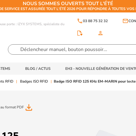
NOUS SOMMES OUVERTS TOUT L'ÉTÉ
DE SERVICE EST ASSURÉE TOUT L'ÉTÉ 2026 POUR RÉPONDRE À TOUTES VO
phone
email
03 88 75 32 32
CON
touse porte : IZYX SYSTEMS, spécialiste du
person
STEMS
BLOG / ACTUS
EH3 - NOUVELLE GÉNÉRATION DE VEN
ts RFID
Badges ISO RFID
Badge ISO RFID 125 KHz EM-MARIN pour lecte
file_download
 au format PDF
 125