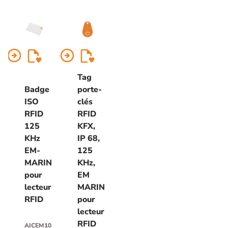
arrow_circle_right
arrow_circle_right
Tag
Badge
porte-
ISO
clés
RFID
RFID
125
KFX,
KHz
IP 68,
EM-
125
MARIN
KHz,
pour
EM
lecteur
MARIN
RFID
pour
lecteur
RFID
AICEM10