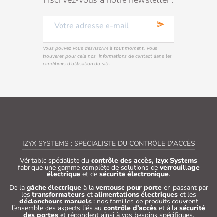
send
Vous pouvez vous désinscrire à tout moment. Vous
trouverez pour cela nos informations de contact dans les
conditions d'utilisation du site.
IZYX SYSTEMS : SPÉCIALISTE DU CONTRÔLE D'ACCÈS
Véritable spécialiste du
contrôle des accès, Izyx Systems
fabrique une gamme complète de solutions de
verrouillage
électrique
et de
sécurité électronique
.
De la
gâche électrique
à la
ventouse pour porte
en passant par
les
transformateurs
et
alimentations électriques
et les
déclencheurs manuels
: nos familles de produits couvrent
l’ensemble des aspects liés au
contrôle d’accès
et à la
sécurité
des portes
et répondent ainsi à vos besoins spécifiques.