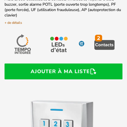
buzzer, sortie alarme POTL (porte ouverte trop longtemps), PF
(porte forcée), UF (utilisation frauduleuse), AP (autoprotection du
clavier)
+ de détails
AJOUTER À MA LISTE