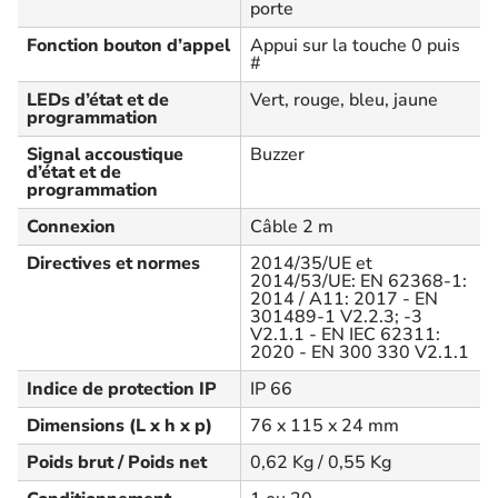
porte
Fonction bouton d’appel
Appui sur la touche 0 puis
#
LEDs d’état et de
Vert, rouge, bleu, jaune
programmation
Signal accoustique
Buzzer
d’état et de
programmation
Connexion
Câble 2 m
Directives et normes
2014/35/UE et
2014/53/UE: EN 62368-1:
2014 / A11: 2017 - EN
301489-1 V2.2.3; -3
V2.1.1 - EN IEC 62311:
2020 - EN 300 330 V2.1.1
Indice de protection IP
IP 66
Dimensions (L x h x p)
76 x 115 x 24 mm
Poids brut / Poids net
0,62 Kg / 0,55 Kg