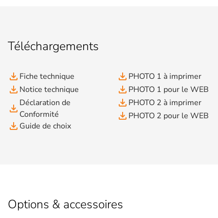
Téléchargements
file_download
file_download
Fiche technique
PHOTO 1 à imprimer
file_download
file_download
Notice technique
PHOTO 1 pour le WEB
file_download
Déclaration de
PHOTO 2 à imprimer
file_download
Conformité
file_download
PHOTO 2 pour le WEB
file_download
Guide de choix
Options & accessoires