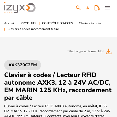
search
menu
person
Accueil
PRODUITS
CONTRÔLE D'ACCÈS
Claviers à codes
Claviers à codes raccordement filaire
file_download
Télécharger au format PDF
AXK320C2EM
Clavier à codes / Lecteur RFID
autonome AXK3, 12 à 24V AC/DC,
EM MARIN 125 KHz, raccordement
par câble
Clavier à codes / Lecteur RFID AXK3 autonome, en métal, IP66,
EM MARIN 125 KHz, raccordement par câble de 2 m, 12 V à 24V
AC/DC, 999 utilisateurs, 2 contacts inverseurs, voyants d'état,