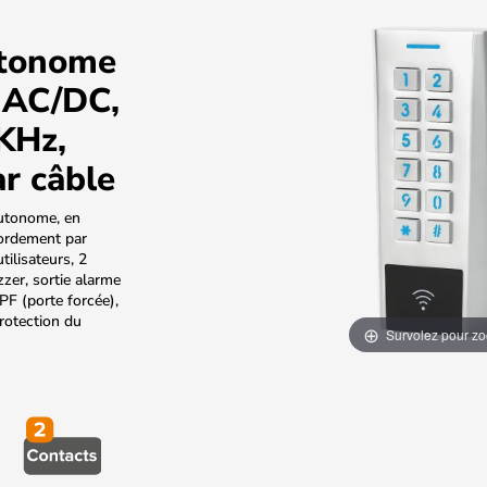
utonome
 AC/DC,
KHz,
r câble
autonome, en
ordement par
ilisateurs, 2
zzer, sortie alarme
F (porte forcée),
rotection du
Survolez pour z