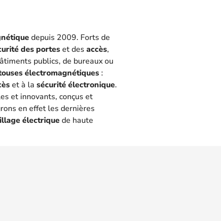
gnétique
depuis 2009. Forts de
curité des portes
et des
accès
,
 bâtiments publics, de bureaux ou
touses électromagnétiques
:
cès
et à la
sécurité électronique
.
les et innovants, conçus et
rons en effet les dernières
illage électrique
de haute