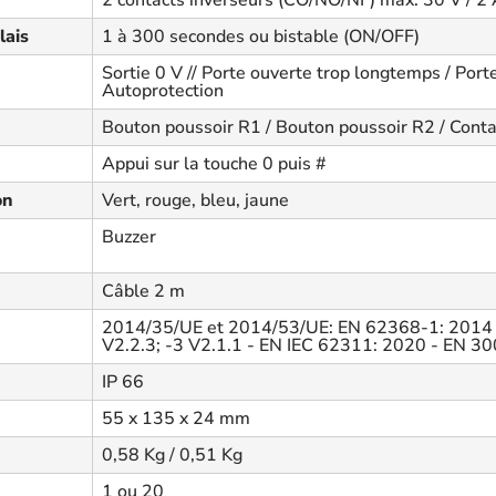
2 contacts inverseurs (CO/NO/NF) max. 30 V / 2
lais
1 à 300 secondes ou bistable (ON/OFF)
Sortie 0 V // Porte ouverte trop longtemps / Porte
Autoprotection
Bouton poussoir R1 / Bouton poussoir R2 / Contac
Appui sur la touche 0 puis #
on
Vert, rouge, bleu, jaune
Buzzer
Câble 2 m
2014/35/UE et 2014/53/UE: EN 62368-1: 2014
V2.2.3; -3 V2.1.1 - EN IEC 62311: 2020 - EN 3
IP 66
55 x 135 x 24 mm
0,58 Kg / 0,51 Kg
1 ou 20