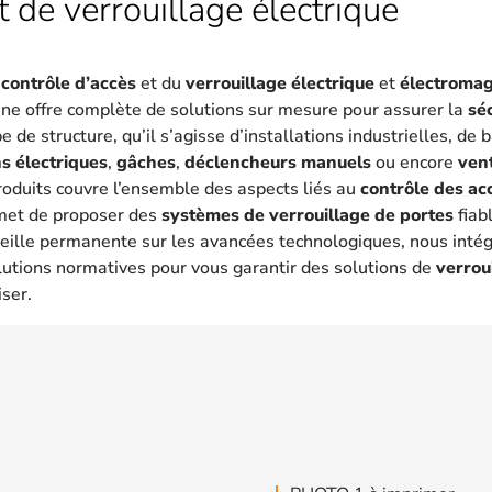
t de verrouillage électrique
u
contrôle d’accès
et du
verrouillage électrique
et
électroma
une offre complète de solutions sur mesure pour assurer la
sé
 de structure, qu’il s’agisse d’installations industrielles, de
s électriques
,
gâches
,
déclencheurs manuels
ou encore
ven
oduits couvre l’ensemble des aspects liés au
contrôle des ac
met de proposer des
systèmes de verrouillage de portes
fiab
eille permanente sur les avancées technologiques, nous intég
lutions normatives pour vous garantir des solutions de
verrou
iser.