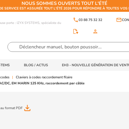
NOUS SOMMES OUVERTS TOUT L'ÉTÉ
DE SERVICE EST ASSURÉE TOUT L'ÉTÉ 2026 POUR RÉPONDRE À TOUTES VO
phone
email
03 88 75 32 32
CON
touse porte : IZYX SYSTEMS, spécialiste du
person
STEMS
BLOG / ACTUS
EH3 - NOUVELLE GÉNÉRATION DE VEN
 codes
Claviers à codes raccordement filaire
 AC/DC, EM MARIN 125 KHz, raccordement par câble
file_download
 au format PDF