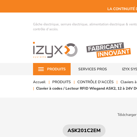
LA CONTINUITÉ 
Gâche électrique, serrure électrique, alimentation électrique & ven
contrôle d’accès.
PRODUITS
SERVICES PROS
IZYX SY
Accueil
PRODUITS
CONTRÔLE D'ACCÈS
Claviers à
Clavier à codes / Lecteur RFID Wiegand ASK2, 12 à 24V 
Télécharger
ASK201C2EM