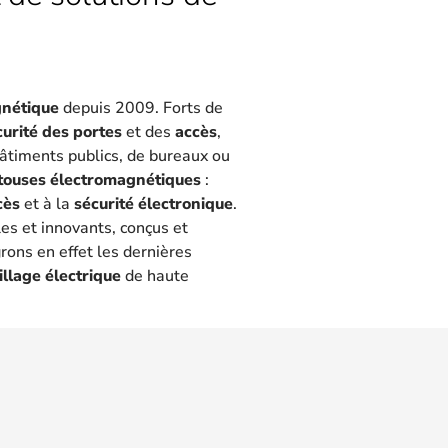
gnétique
depuis 2009. Forts de
curité des portes
et des
accès
,
 bâtiments publics, de bureaux ou
touses électromagnétiques
:
cès
et à la
sécurité électronique
.
les et innovants, conçus et
rons en effet les dernières
illage électrique
de haute