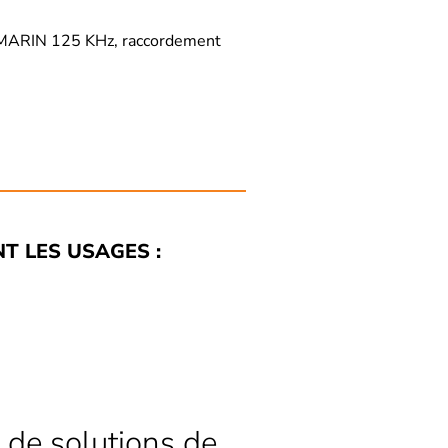
EM MARIN 125 KHz, raccordement
NT LES USAGES :
 de solutions de