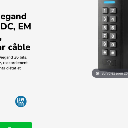
iegand
 DC, EM
,
r câble
iegand 26 bits,
, raccordement
ts d'état et
Survolez pour z