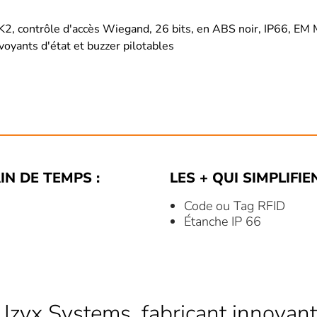
SK2, contrôle d'accès Wiegand, 26 bits, en ABS noir, IP66, 
oyants d'état et buzzer pilotables
IN DE TEMPS :
LES + QUI SIMPLIFIE
Code ou Tag RFID
Étanche IP 66
 Izyx Systems, fabricant innovant