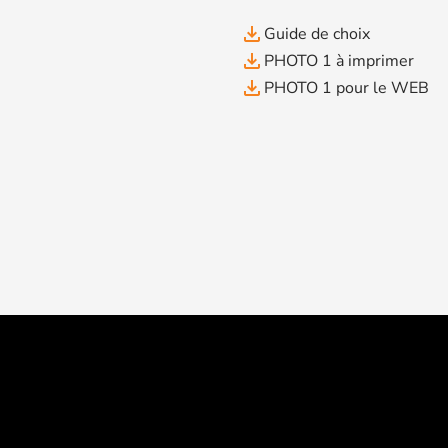
file_download
Guide de choix
file_download
PHOTO 1 à imprimer
file_download
PHOTO 1 pour le WEB