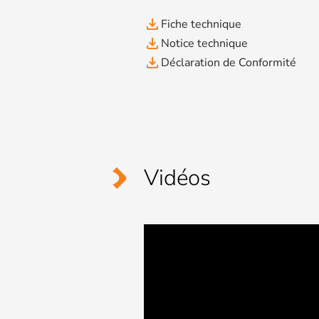
file_download
Fiche technique
file_download
Notice technique
file_download
Déclaration de Conformité
Vidéos