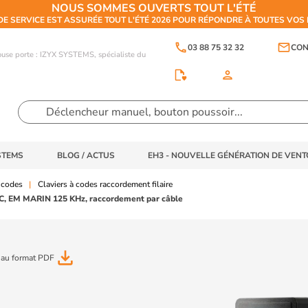
NOUS SOMMES OUVERTS TOUT L'ÉTÉ
DE SERVICE EST ASSURÉE TOUT L'ÉTÉ 2026 POUR RÉPONDRE À TOUTES VO
phone
email
03 88 75 32 32
CON
touse porte : IZYX SYSTEMS, spécialiste du
person
STEMS
BLOG / ACTUS
EH3 - NOUVELLE GÉNÉRATION DE VEN
 codes
Claviers à codes raccordement filaire
DC, EM MARIN 125 KHz, raccordement par câble
file_download
 au format PDF