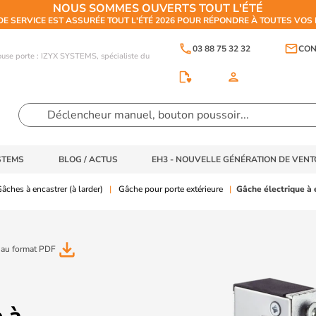
NOUS SOMMES OUVERTS TOUT L'ÉTÉ
DE SERVICE EST ASSURÉE TOUT L'ÉTÉ 2026 POUR RÉPONDRE À TOUTES VO
phone
email
03 88 75 32 32
CON
touse porte : IZYX SYSTEMS, spécialiste du
person
STEMS
BLOG / ACTUS
EH3 - NOUVELLE GÉNÉRATION DE VEN
âches à encastrer (à larder)
Gâche pour porte extérieure
Gâche électrique à 
file_download
 au format PDF
 à