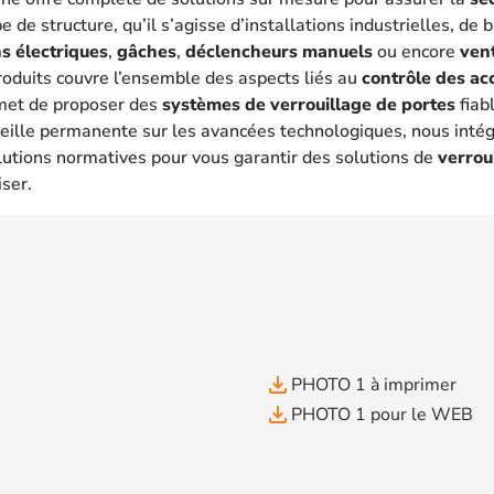
 de structure, qu’il s’agisse d’installations industrielles, de
s électriques
,
gâches
,
déclencheurs manuels
ou encore
ven
oduits couvre l’ensemble des aspects liés au
contrôle des ac
met de proposer des
systèmes de verrouillage de portes
fiab
eille permanente sur les avancées technologiques, nous intég
lutions normatives pour vous garantir des solutions de
verrou
iser.
file_download
PHOTO 1 à imprimer
file_download
PHOTO 1 pour le WEB