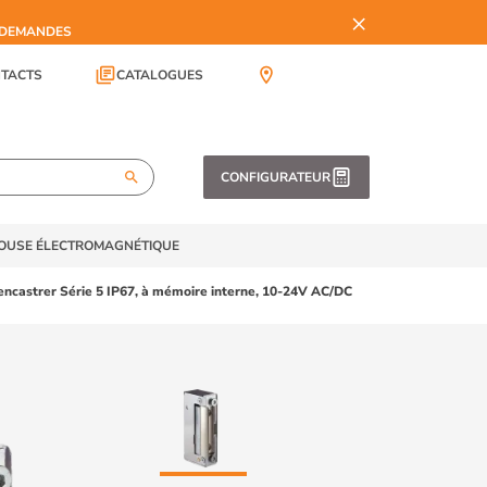
×
S DEMANDES
library_books
location_on
TACTS
CATALOGUES
search
CONFIGURATEUR
TOUSE ÉLECTROMAGNÉTIQUE
encastrer Série 5 IP67, à mémoire interne, 10-24V AC/DC