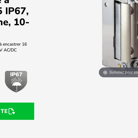
5 IP67,
ne, 10-
à encastrer 16
4V AC/DC
Survolez pour z
STE