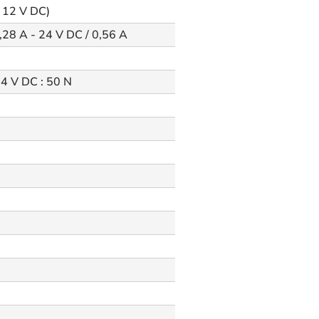
 12 V DC)
0,28 A - 24 V DC / 0,56 A
24 V DC : 50 N