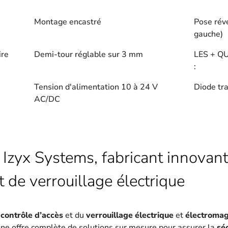
Montage encastré
Pose réve
gauche)
ire
Demi-tour réglable sur 3 mm
LES + Q
:
Tension d'alimentation 10 à 24 V
Diode tr
AC/DC
 Izyx Systems, fabricant innovant
t de verrouillage électrique
u
contrôle d’accès
et du
verrouillage électrique
et
électroma
une offre complète de solutions sur mesure pour assurer la
sé