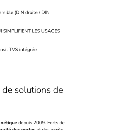
rsible (DIN droite / DIN
UI SIMPLIFIENT LES USAGES
ansil TVS intégrée
 de solutions de
gnétique
depuis 2009. Forts de
curité des portes
et des
accès
,