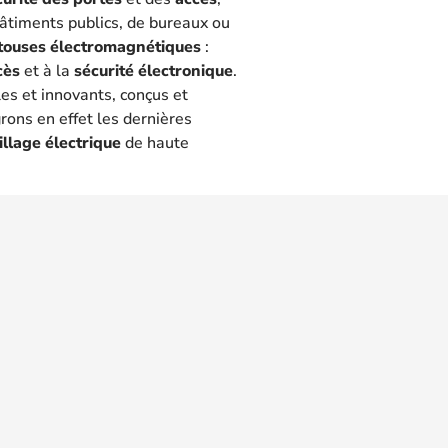
 bâtiments publics, de bureaux ou
touses électromagnétiques
:
cès
et à la
sécurité électronique
.
les et innovants, conçus et
rons en effet les dernières
illage électrique
de haute