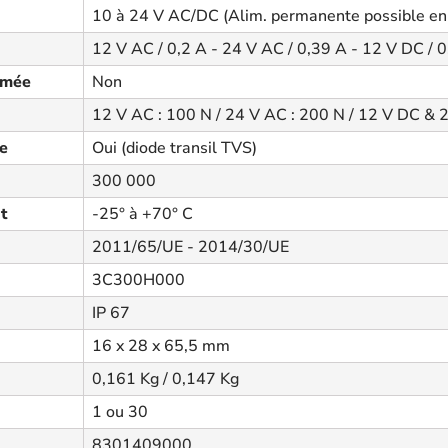
10 à 24 V AC/DC (Alim. permanente possible en
12 V AC / 0,2 A - 24 V AC / 0,39 A - 12 V DC / 
rmée
Non
12 V AC : 100 N / 24 V AC : 200 N / 12 V DC & 
ée
Oui (diode transil TVS)
300 000
t
-25° à +70° C
2011/65/UE - 2014/30/UE
3C300H000
IP 67
16 x 28 x 65,5 mm
0,161 Kg / 0,147 Kg
1 ou 30
8301409000