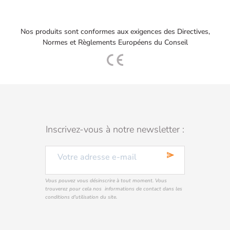
Nos produits sont conformes aux exigences des Directives,
Normes et Règlements Européens du Conseil
Inscrivez-vous à notre newsletter :
send
Vous pouvez vous désinscrire à tout moment. Vous
trouverez pour cela nos informations de contact dans les
conditions d'utilisation du site.