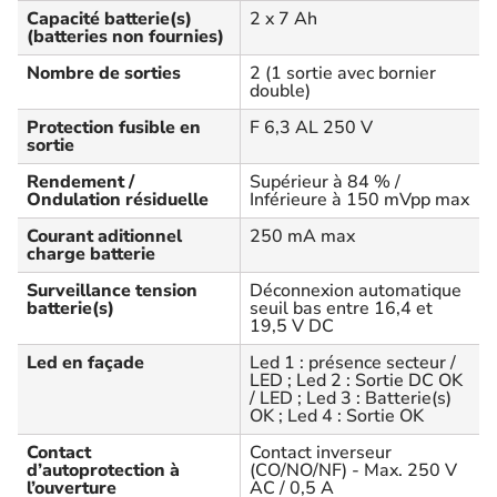
Capacité batterie(s)
2 x 7 Ah
(batteries non fournies)
Nombre de sorties
2 (1 sortie avec bornier
double)
Protection fusible en
F 6,3 AL 250 V
sortie
Rendement /
Supérieur à 84 % /
Ondulation résiduelle
Inférieure à 150 mVpp max
Courant aditionnel
250 mA max
charge batterie
Surveillance tension
Déconnexion automatique
batterie(s)
seuil bas entre 16,4 et
19,5 V DC
Led en façade
Led 1 : présence secteur /
LED ; Led 2 : Sortie DC OK
/ LED ; Led 3 : Batterie(s)
OK ; Led 4 : Sortie OK
Contact
Contact inverseur
d’autoprotection à
(CO/NO/NF) - Max. 250 V
l’ouverture
AC / 0,5 A