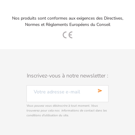
Nos produits sont conformes aux exigences des Directives,
Normes et Règlements Européens du Conseil
Inscrivez-vous à notre newsletter :
send
Vous pouvez vous désinscrire à tout moment. Vous
trouverez pour cela nos informations de contact dans les
conditions d'utilisation du site.