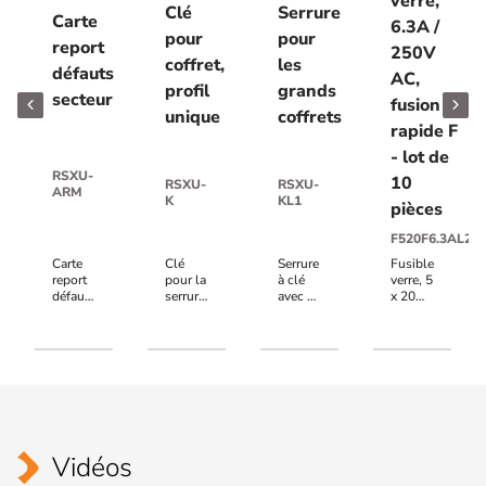
verre,
Clé
Serrure
Carte
6.3A /
pour
pour
report
250V
coffret,
les
défauts
AC,
profil
grands
secteur
fusion
unique
coffrets
rapide F
- lot de
RSXU-
10
RSXU-
RSXU-
ARM
K
KL1
pièces
F520F6.3AL25
Carte
Clé
Serrure
Fusibles
report
pour la
à clé
verre, 5
défauts
serrure
avec 2
x 20
secteur
à clé
clés
mm,
et
RSXU-
(profil
pour
batterie(s)
KL,
unique)
un
pour
profil
pour
courant
les
unique
les
de
coffrets
grands
6.3A /
RSX(V)-
coffrets
250V
C
RSX(B)
AC,
fusion
Vidéos
rapide
F - lot