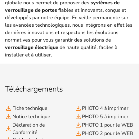
globale nous permet de proposer des
systèmes de
verrouillage de portes
fiables et innovants, conçus et
développés par notre équipe. En veille permanente sur
les avancées technologiques, nous intégrons en effet les
dernières innovations et respectons les évolutions
normatives pour vous garantir des solutions de
verrouillage électrique
de haute qualité, faciles à
installer et à utiliser.
Téléchargements
file_download
file_download
Fiche technique
PHOTO 4 à imprimer
file_download
file_download
Notice technique
PHOTO 5 à imprimer
file_download
Déclaration de
PHOTO 1 pour le WEB
file_download
Conformité
file_download
PHOTO 2 pour le WEB