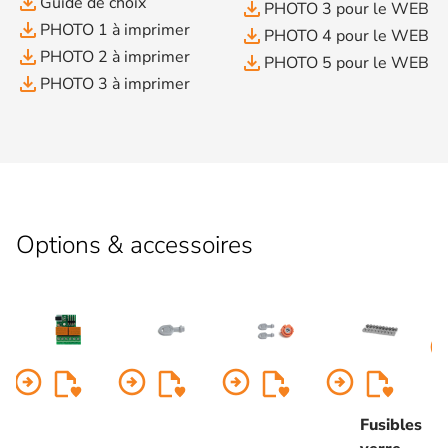
file_download
Guide de choix
file_download
PHOTO 3 pour le WEB
file_download
PHOTO 1 à imprimer
file_download
PHOTO 4 pour le WEB
file_download
PHOTO 2 à imprimer
file_download
PHOTO 5 pour le WEB
file_download
PHOTO 3 à imprimer
Options & accessoires
arrow_circl
arrow_circle_right
arrow_circle_right
arrow_circle_right
arrow_circle_right
Fusibles