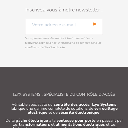
Inscrivez-vous à notre newsletter :
send
Vous pouvez vous désinscrire à tout moment. Vous
trouverez pour cela nos informations de contact dans les
conditions d'utilisation du site.
IZYX SYSTEMS : SPÉCIALISTE DU CONTRÔLE D'ACCÈS
Véritable spécialiste du
contrôle des accès, Izyx Systems
fabrique une gamme complète de solutions de
verrouillage
électrique
et de
sécurité électronique
.
De la
gâche électrique
à la
ventouse pour porte
en passant par
les
transformateurs
et
alimentations électriques
et les