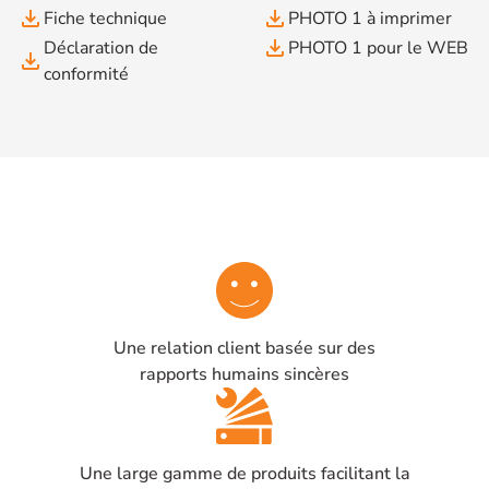
file_download
file_download
Fiche technique
PHOTO 1 à imprimer
file_download
Déclaration de
PHOTO 1 pour le WEB
file_download
conformité
Une relation client basée sur des
rapports humains sincères
Une large gamme de produits facilitant la