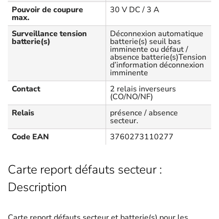
Pouvoir de coupure
30 V DC / 3 A
max.
Surveillance tension
Déconnexion automatique
batterie(s)
batterie(s) seuil bas
imminente ou défaut /
absence batterie(s)Tension
d’information déconnexion
imminente
Contact
2 relais inverseurs
(CO/NO/NF)
Relais
présence / absence
secteur.
Code EAN
3760273110277
Carte report défauts secteur :
Description
Carte report défauts secteur et batterie(s) pour les