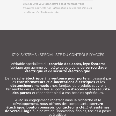
Vous pouvez vous désinscrire à tout moment. Vous
trouverez pour cela nos informations de contact dans les
conditions d'utilisation du site.
IZYX SYSTEMS : SPÉCIALISTE DU CONTRÔLE D'ACCÈS
Véritable spécialiste du
contrôle des accès, Izyx Systems
fabrique une gamme complète de solutions de
verrouillage
électrique
et de
sécurité électronique
.
De la
gâche électrique
à la
ventouse pour porte
en passant par
les
transformateurs
et
alimentations électriques
et les
déclencheurs manuels
: nos familles de produits couvrent
l’ensemble des aspects liés au
contrôle d’accès
et à la
sécurité
des portes
et répondent ainsi à vos besoins spécifiques.
Avec un engagement constant dans la recherche et le
développement, nous offrons des composants (
serrure
électrique, bouton poussoir, contacteur à clé…
) et
systèmes
de verrouillage
à la pointe de l’innovation, fiables, faciles à poser
et à utiliser.