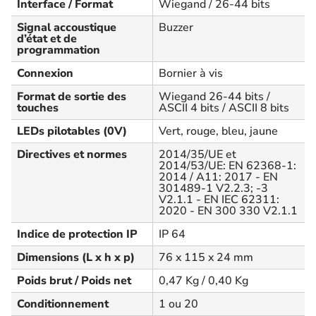
Interface / Format
Wiegand / 26-44 bits
Signal accoustique
Buzzer
d’état et de
programmation
Connexion
Bornier à vis
Format de sortie des
Wiegand 26-44 bits /
touches
ASCII 4 bits / ASCII 8 bits
LEDs pilotables (0V)
Vert, rouge, bleu, jaune
Directives et normes
2014/35/UE et
2014/53/UE: EN 62368-1:
2014 / A11: 2017 - EN
301489-1 V2.2.3; -3
V2.1.1 - EN IEC 62311:
2020 - EN 300 330 V2.1.1
Indice de protection IP
IP 64
Dimensions (L x h x p)
76 x 115 x 24 mm
Poids brut / Poids net
0,47 Kg / 0,40 Kg
Conditionnement
1 ou 20