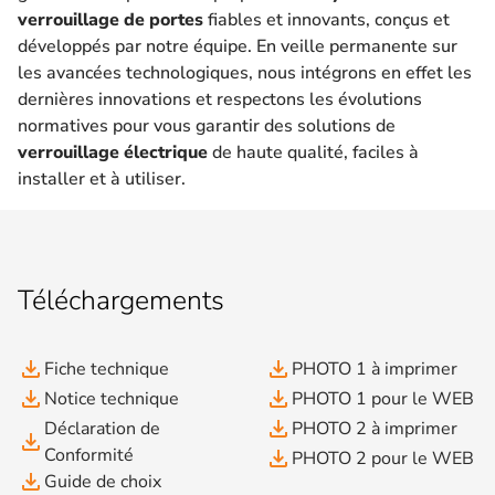
verrouillage de portes
fiables et innovants, conçus et
développés par notre équipe. En veille permanente sur
les avancées technologiques, nous intégrons en effet les
dernières innovations et respectons les évolutions
normatives pour vous garantir des solutions de
verrouillage électrique
de haute qualité, faciles à
installer et à utiliser.
Téléchargements
file_download
file_download
Fiche technique
PHOTO 1 à imprimer
file_download
file_download
Notice technique
PHOTO 1 pour le WEB
file_download
Déclaration de
PHOTO 2 à imprimer
file_download
Conformité
file_download
PHOTO 2 pour le WEB
file_download
Guide de choix