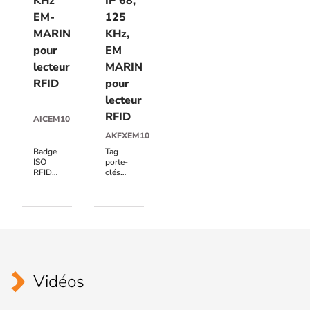
KHz
IP 68,
EM-
125
MARIN
KHz,
pour
EM
lecteur
MARIN
RFID
pour
lecteur
RFID
AICEM10
AKFXEM10
Badge
Tag
ISO
porte-
RFID
clés
125
RFID
KHz
KFX, IP
EM-
68,
MARIN,
125
la
KHz,
mémoire
EM
est de
MARIN,
64 bit,
mémoire
pour
64 bit,
Vidéos
les
pour
lecteurs
lecteur
RFID
RFID