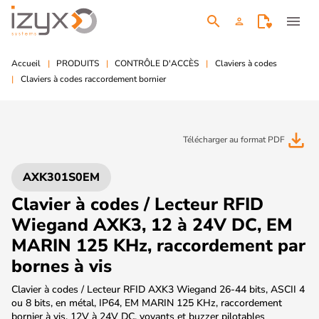
search
menu
person
Accueil
PRODUITS
CONTRÔLE D'ACCÈS
Claviers à codes
Claviers à codes raccordement bornier
file_download
Télécharger au format PDF
AXK301S0EM
Clavier à codes / Lecteur RFID
Wiegand AXK3, 12 à 24V DC, EM
MARIN 125 KHz, raccordement par
bornes à vis
Clavier à codes / Lecteur RFID AXK3 Wiegand 26-44 bits, ASCII 4
ou 8 bits, en métal, IP64, EM MARIN 125 KHz, raccordement
bornier à vis, 12V à 24V DC, voyants et buzzer pilotables