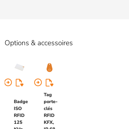
Options & accessoires
arrow_circle_right
arrow_circle_right
Tag
Badge
porte-
ISO
clés
RFID
RFID
125
KFX,