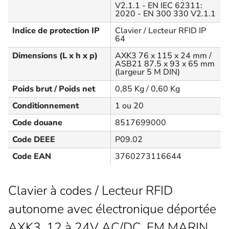
V2.1.1 - EN IEC 62311:
2020 - EN 300 330 V2.1.1
Indice de protection IP
Clavier / Lecteur RFID IP
64
Dimensions (L x h x p)
AXK3 76 x 115 x 24 mm /
ASB21 87.5 x 93 x 65 mm
(largeur 5 M DIN)
Poids brut / Poids net
0,85 Kg / 0,60 Kg
Conditionnement
1 ou 20
Code douane
8517699000
Code DEEE
P09.02
Code EAN
3760273116644
Clavier à codes / Lecteur RFID
autonome avec électronique déportée
AXK3, 12 à 24V AC/DC, EM MARIN