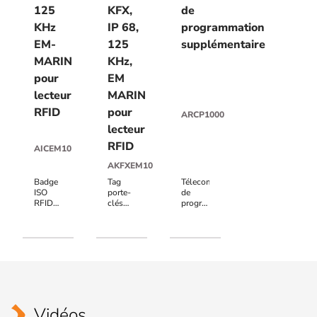
125
KFX,
de
KHz
IP 68,
programmation
EM-
125
supplémentaire
MARIN
KHz,
pour
EM
lecteur
MARIN
RFID
pour
ARCP1000
lecteur
RFID
AICEM10
AKFXEM10
Badge
Tag
Télecommande
ISO
porte-
de
RFID
clés
programmation
125
RFID
pour
KHz
KFX, IP
AS3/AS6/ASF1
EM-
68,
autonomes
MARIN,
125
et
la
KHz,
ASB21
mémoire
EM
est de
MARIN,
64 bit,
mémoire
pour
64 bit,
Vidéos
les
pour