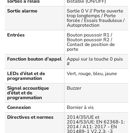
sorties à relais
bistable (ON/OFF)
Sortie alarme
Sortie 0 V // Porte ouverte
trop longtemps / Porte
forcée / Essais frauduleux /
Autoprotection
Entrées
Bouton poussoir R1 /
Bouton poussoir R2 /
Contact de position de
porte
Fonction bouton d’appel
Appui sur la touche 0 puis
#
LEDs d’état et de
Vert, rouge, bleu, jaune
programmation
Signal accoustique
Buzzer
d’état et de
programmation
Connexion
Bornier à vis
Directives et normes
2014/35/UE et
2014/53/UE: EN 62368-1:
2014 / A11: 2017 - EN
301489-1 V2.2.3; -3