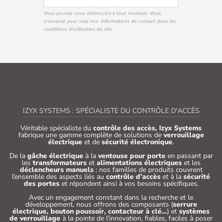
Vous pouvez vous désinscrire à tout moment. Vous
trouverez pour cela nos informations de contact dans les
conditions d'utilisation du site.
IZYX SYSTEMS : SPÉCIALISTE DU CONTRÔLE D'ACCÈS
Véritable spécialiste du
contrôle des accès, Izyx Systems
fabrique une gamme complète de solutions de
verrouillage
électrique
et de
sécurité électronique
.
De la
gâche électrique
à la
ventouse pour porte
en passant par
les
transformateurs
et
alimentations électriques
et les
déclencheurs manuels
: nos familles de produits couvrent
l’ensemble des aspects liés au
contrôle d’accès
et à la
sécurité
des portes
et répondent ainsi à vos besoins spécifiques.
Avec un engagement constant dans la recherche et le
développement, nous offrons des composants (
serrure
électrique, bouton poussoir, contacteur à clé…
) et
systèmes
de verrouillage
à la pointe de l’innovation, fiables, faciles à poser