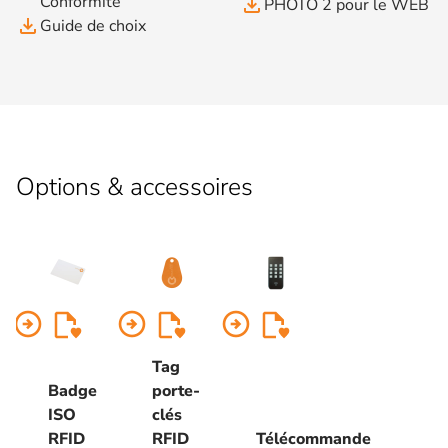
Conformité
file_download
PHOTO 2 pour le WEB
file_download
Guide de choix
Options & accessoires
arrow_circle_right
arrow_circle_right
arrow_circle_right
Tag
Badge
porte-
ISO
clés
RFID
RFID
Télécommande