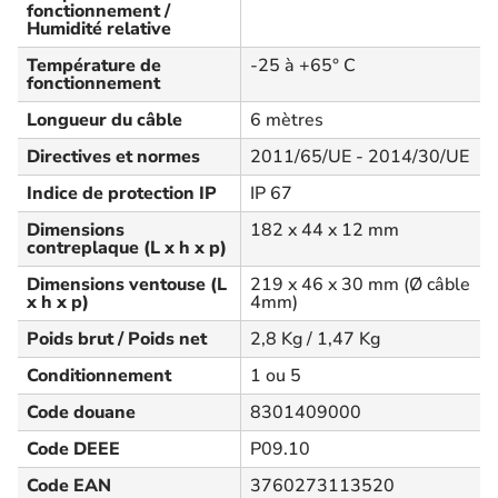
fonctionnement /
Humidité relative
Température de
-25 à +65° C
fonctionnement
Longueur du câble
6 mètres
Directives et normes
2011/65/UE - 2014/30/UE
Indice de protection IP
IP 67
Dimensions
182 x 44 x 12 mm
contreplaque (L x h x p)
Dimensions ventouse (L
219 x 46 x 30 mm (Ø câble
x h x p)
4mm)
Poids brut / Poids net
2,8 Kg / 1,47 Kg
Conditionnement
1 ou 5
Code douane
8301409000
Code DEEE
P09.10
Code EAN
3760273113520