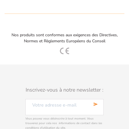
Nos produits sont conformes aux exigences des Directives,
Normes et Règlements Européens du Conseil
Inscrivez-vous à notre newsletter :
send
Vous pouvez vous désinscrire à tout moment. Vous
trouverez pour cela nos informations de contact dans les
conditions d'utilisation du site.