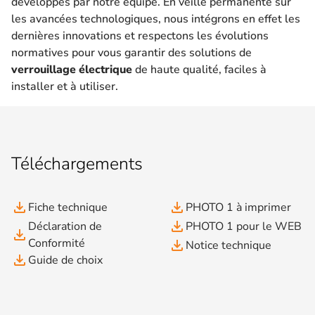
développés par notre équipe. En veille permanente sur
les avancées technologiques, nous intégrons en effet les
dernières innovations et respectons les évolutions
normatives pour vous garantir des solutions de
verrouillage électrique
de haute qualité, faciles à
installer et à utiliser.
Téléchargements
file_download
file_download
Fiche technique
PHOTO 1 à imprimer
file_download
Déclaration de
PHOTO 1 pour le WEB
file_download
Conformité
file_download
Notice technique
file_download
Guide de choix