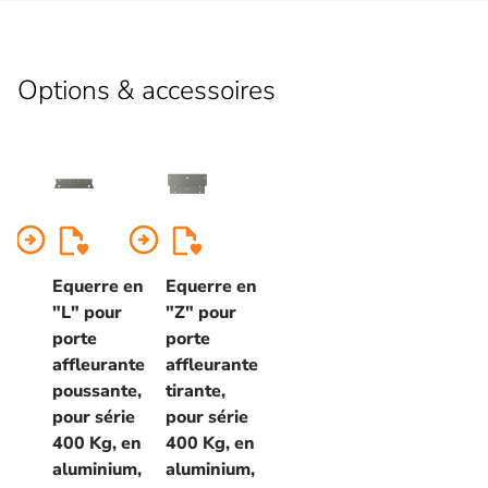
Options & accessoires
arrow_circle_right
arrow_circle_right
Equerre en
Equerre en
"L" pour
"Z" pour
porte
porte
affleurante
affleurante
poussante,
tirante,
pour série
pour série
400 Kg, en
400 Kg, en
aluminium,
aluminium,