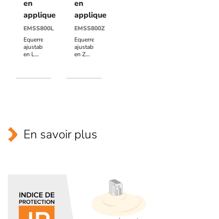
en
en
applique
applique
EMSS800L
EMSS800Z
Equerre
Equerre
ajustable
ajustable
en L
en Z
conçue
conçue
pour
pour
série
série
400
400
Kg, en
Kg, en
aluminium
aluminium
En savoir plus